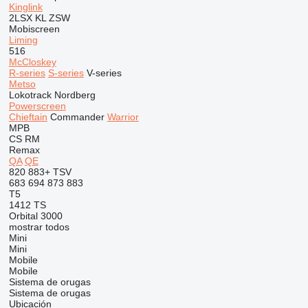
Kinglink
2LSX
KL
ZSW
Mobiscreen
Liming
516
McCloskey
R-series
S-series
V-series
Metso
Lokotrack
Nordberg
Powerscreen
Chieftain
Commander
Warrior
MPB
CS
RM
Remax
QA
QE
820
883+
TSV
683
694
873
883
T5
1412
TS
Orbital 3000
mostrar todos
Mini
Mini
Mobile
Mobile
Sistema de orugas
Sistema de orugas
Ubicación