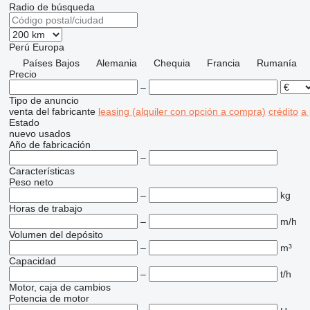
Radio de búsqueda
Perú
Europa
Países Bajos
Alemania
Chequia
Francia
Rumanía
Precio
–
Tipo de anuncio
venta
del fabricante
leasing (alquiler con opción a compra)
crédito
a
Estado
nuevo
usados
Año de fabricación
–
Características
Peso neto
–
kg
Horas de trabajo
–
m/h
Volumen del depósito
–
m³
Capacidad
–
t/h
Motor, caja de cambios
Potencia de motor