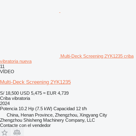
Multi-Deck Screening 2YK1235 criba
vibratoria nueva
11
VÍDEO
Multi-Deck Screening 2YK1235
S/ 18,500
USD 5,475
≈ EUR 4,739
Criba vibratoria
2024
Potencia
10.2 Hp (7.5 kW)
Capacidad
12 t/h
China, Henan Province, Zhengzhou, Xingyang City
Zhengzhou Shisheng Machinery Company, LLC
Contacte con el vendedor