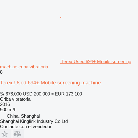
Terex Used 694+ Mobile screening
machine criba vibratoria
8
Terex Used 694+ Mobile screening machine
S/ 676,000
USD 200,000
≈ EUR 173,100
Criba vibratoria
2016
500 m/h
China, Shanghai
Shanghai Kinglink Industry Co Ltd
Contacte con el vendedor