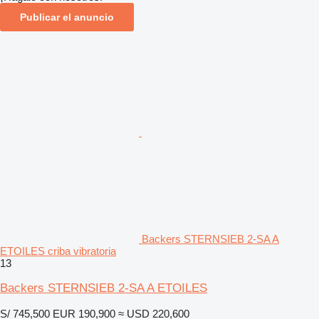
Publicar el anuncio
Backers STERNSIEB 2-SA A
ETOILES criba vibratoria
13
Backers STERNSIEB 2-SA A ETOILES
S/ 745,500
EUR 190,900
≈ USD 220,600