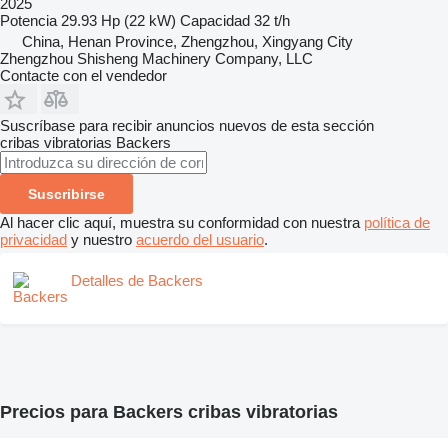
2025
Potencia
29.93 Hp (22 kW)
Capacidad
32 t/h
China, Henan Province, Zhengzhou, Xingyang City
Zhengzhou Shisheng Machinery Company, LLC
Contacte con el vendedor
Suscríbase para recibir anuncios nuevos de esta sección
cribas vibratorias
Backers
Suscribirse
Al hacer clic aquí, muestra su conformidad con nuestra
política de
privacidad
y nuestro
acuerdo del usuario
.
Detalles de Backers
Precios para Backers cribas vibratorias