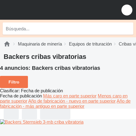
Maquinaria de minería
Equipos de trituración
Cribas v
Backers cribas vibratorias
4 anuncios:
Backers cribas vibratorias
Filtro
Clasificar
:
Fecha de publicación
Fecha de publicación
Más caro en parte superior
Menos caro en
parte superior
Año de fabricación - nuevo en parte superior
Año de
fabricación - más antiguo en parte superior