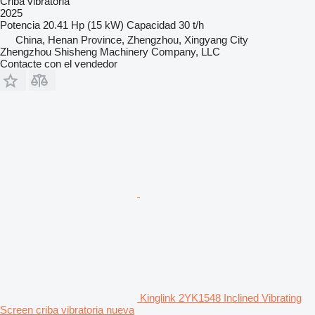
Criba vibratoria
2025
Potencia
20.41 Hp (15 kW)
Capacidad
30 t/h
China, Henan Province, Zhengzhou, Xingyang City
Zhengzhou Shisheng Machinery Company, LLC
Contacte con el vendedor
Kinglink 2YK1548 Inclined Vibrating
Screen criba vibratoria nueva