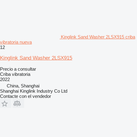
Kinglink Sand Washer 2LSX915 criba
vibratoria nueva
12
Kinglink Sand Washer 2LSX915
Precio a consultar
Criba vibratoria
2022
China, Shanghai
Shanghai Kinglink Industry Co Ltd
Contacte con el vendedor