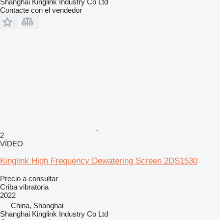
Shanghai Kinglink Industry Co Ltd
Contacte con el vendedor
2
VÍDEO
Kinglink High Frequency Dewatering Screen 2DS1530
Precio a consultar
Criba vibratoria
2022
China, Shanghai
Shanghai Kinglink Industry Co Ltd