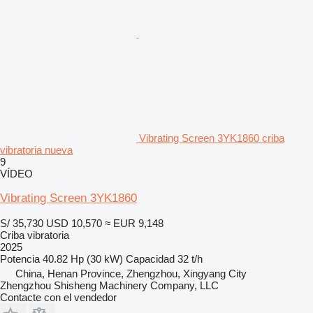
Vibrating Screen 3YK1860 criba
vibratoria nueva
9
VÍDEO
Vibrating Screen 3YK1860
S/ 35,730
USD 10,570
≈ EUR 9,148
Criba vibratoria
2025
Potencia
40.82 Hp (30 kW)
Capacidad
32 t/h
China, Henan Province, Zhengzhou, Xingyang City
Zhengzhou Shisheng Machinery Company, LLC
Contacte con el vendedor