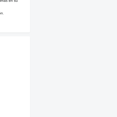
nimas en su
ón.