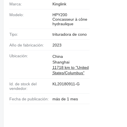
Marca:
Kinglink
Modelo:
HPY200
Concasseur à cône
hydraulique
Tipo:
trituradora de cono
Año de fabricación:
2023
Ubicación:
China
Shanghai
11718 km to "United
States/Columbus"
Id. de stock del
KL20180911-G
vendedor:
Fecha de publicación:
más de 1 mes