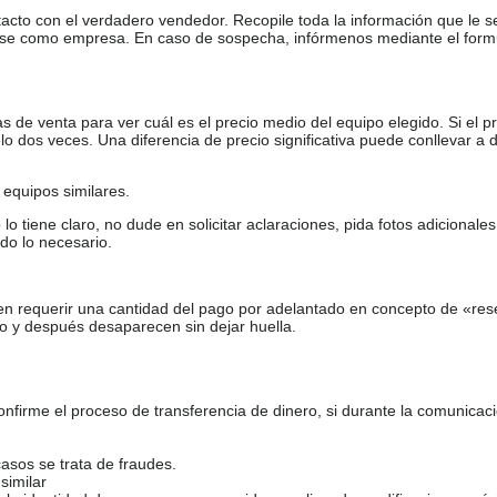
tacto con el verdadero vendedor. Recopile toda la información que le s
arse como empresa. En caso de sospecha, infórmenos mediante el form
de venta para ver cuál es el precio medio del equipo elegido. Si el pr
o dos veces. Una diferencia de precio significativa puede conllevar a 
equipos similares.
tiene claro, no dude en solicitar aclaraciones, pida fotos adicional
do lo necesario.
en requerir una cantidad del pago por adelantado en concepto de «res
o y después desaparecen sin dejar huella.
firme el proceso de transferencia de dinero, si durante la comunicaci
casos se trata de fraudes.
similar