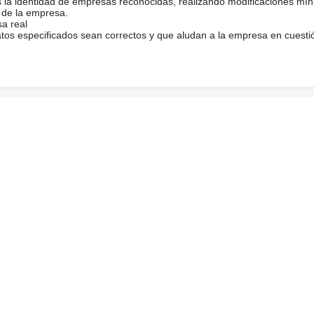
s la identidad de empresas reconocidas, realizando modificaciones mí
 de la empresa.
sa real
atos especificados sean correctos y que aludan a la empresa en cuesti