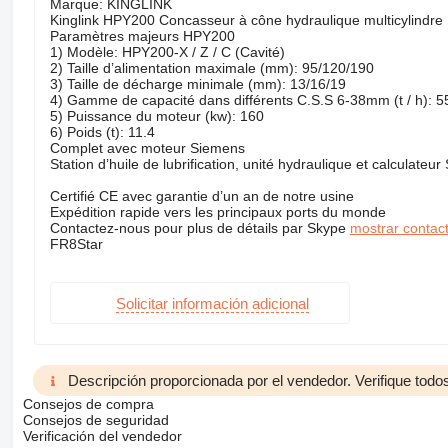
Marque: KINGLINK
Kinglink HPY200 Concasseur à cône hydraulique multicylindre
Paramètres majeurs HPY200
1) Modèle: HPY200-X / Z / C (Cavité)
2) Taille d’alimentation maximale (mm): 95/120/190
3) Taille de décharge minimale (mm): 13/16/19
4) Gamme de capacité dans différents C.S.S 6-38mm (t / h): 5
5) Puissance du moteur (kw): 160
6) Poids (t): 11.4
Complet avec moteur Siemens
Station d’huile de lubrification, unité hydraulique et calculateu
Certifié CE avec garantie d’un an de notre usine
Expédition rapide vers les principaux ports du monde
Contactez-nous pour plus de détails par Skype
mostrar contac
FR8Star
Solicitar información adicional
Descripción proporcionada por el vendedor. Verifique todos
Consejos de compra
Consejos de seguridad
Verificación del vendedor