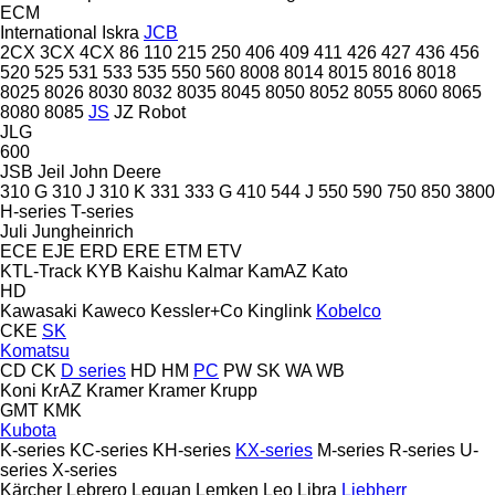
ECM
International
Iskra
JCB
2CX
3CX
4CX
86
110
215
250
406
409
411
426
427
436
456
520
525
531
533
535
550
560
8008
8014
8015
8016
8018
8025
8026
8030
8032
8035
8045
8050
8052
8055
8060
8065
8080
8085
JS
JZ
Robot
JLG
600
JSB
Jeil
John Deere
310 G
310 J
310 K
331
333 G
410
544 J
550
590
750
850
3800
H-series
T-series
Juli
Jungheinrich
ECE
EJE
ERD
ERE
ETM
ETV
KTL-Track
KYB
Kaishu
Kalmar
KamAZ
Kato
HD
Kawasaki
Kaweco
Kessler+Co
Kinglink
Kobelco
CKE
SK
Komatsu
CD
CK
D series
HD
HM
PC
PW
SK
WA
WB
Koni
KrAZ
Kramer
Kramer
Krupp
GMT
KMK
Kubota
K-series
KC-series
KH-series
KX-series
M-series
R-series
U-
series
X-series
Kärcher
Lebrero
Leguan
Lemken
Leo
Libra
Liebherr