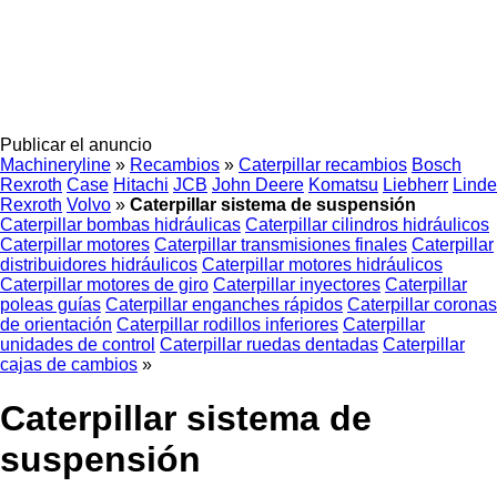
Publicar el anuncio
Machineryline
»
Recambios
»
Caterpillar recambios
Bosch
Rexroth
Case
Hitachi
JCB
John Deere
Komatsu
Liebherr
Linde
Rexroth
Volvo
»
Caterpillar sistema de suspensión
Caterpillar bombas hidráulicas
Caterpillar cilindros hidráulicos
Caterpillar motores
Caterpillar transmisiones finales
Caterpillar
distribuidores hidráulicos
Caterpillar motores hidráulicos
Caterpillar motores de giro
Caterpillar inyectores
Caterpillar
poleas guías
Caterpillar enganches rápidos
Caterpillar coronas
de orientación
Caterpillar rodillos inferiores
Caterpillar
unidades de control
Caterpillar ruedas dentadas
Caterpillar
cajas de cambios
»
Caterpillar sistema de
suspensión