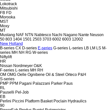
Lokotrack
Mitsubishi
FB
FD
Morooka
MST
Moxy
MT
Mustang
NAF
NTN
Nabtesco
Nachi
Nagano
Nante
Neuson
50
803
1404
1501
2503
3703
6002
6003
12002
New Holland
B-series
CX
D-series
E-series
G-series
L-series
LB
LM
LS
M-
series
MH
NH
RG
W-series
Niftylift
HR
Nissan
Nordmeyer
O&K
F-series
L-series
MH
RH
OM
OMG
Oelle
Ognibene
Oil & Steel
Orteco
P&H
S-series
PMP
PPM
Pagani
Palazzani
Parker
Paus
RL
Pauselli
Pel-Job
EB
Perlini
Piccini
Platform Basket
Poclain Hydraulics
90
PowerFab
Produs
Puntel
Putzmeister