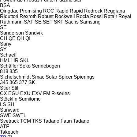
BSA
Qingdao Promising
ROC
Rapid
Rapid
Redrock
Reggiana
Riduttori
Rexroth
Robust
Rockwell
Rocla
Rossi
Rotair
Royal
Ruthmann
SAF
SE
SET
SKF
Sachs
Samsung
SE
Sanderson
Sandvik
CH
QE
QH
QI
Sany
SY
Schaeff
HML
HR
SKL
Schäffer
Seko
Sennebogen
818
835
Sichelschmidt
Smac
Solar
Spicer
Spierings
345
365
377
SK
Stier
Still
CX
EGU
EXU
EXV
FM
R-series
Stöcklin
Sumitomo
LS
SH
Sunward
SWE
SWTL
Svetruck
TCM
TKS
Tadano Faun
Tadano
ATF
Takeuchi