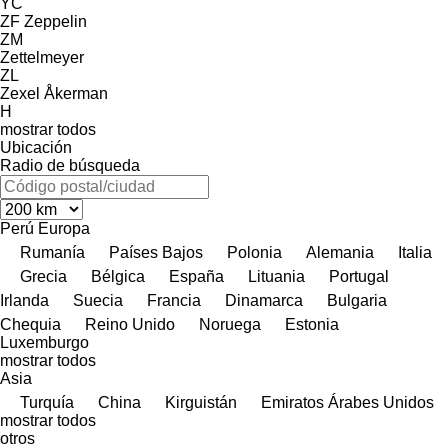
YC
ZF
Zeppelin
ZM
Zettelmeyer
ZL
Zexel
Åkerman
H
mostrar todos
Ubicación
Radio de búsqueda
Perú
Europa
Rumanía
Países Bajos
Polonia
Alemania
Italia
Grecia
Bélgica
España
Lituania
Portugal
Irlanda
Suecia
Francia
Dinamarca
Bulgaria
Chequia
Reino Unido
Noruega
Estonia
Luxemburgo
mostrar todos
Asia
Turquía
China
Kirguistán
Emiratos Árabes Unidos
mostrar todos
otros