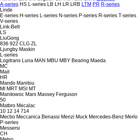
A-series
HS
L-series
LB
LH
LR
LRB
LTM
PR
R-series
Linde
E-series
H-series
L-series
N-series
P-series
R-series
T-series
V-series
Link-Belt
LS
LiuGong
836
922
CLG
ZL
Ljungby Maskin
L-series
Logitrans
Luna
MAN
MBU
MBY Bearing
Maeda
MC
Mait
HR
Mando
Manitou
MI
MRT
MSI
MT
Manitowoc
Mars
Massey Ferguson
50
Matbro
Mecalac
10
12
14
714
Mecbo
Meccanica Benassi
Menzi Muck
Mercedes-Benz
Merlo
P-series
Messersi
CH
Metso