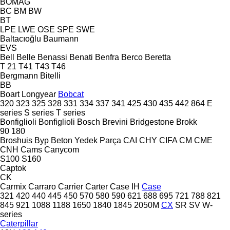
BOMAG
BC
BM
BW
BT
LPE
LWE
OSE
SPE
SWE
Baltacıoğlu
Baumann
EVS
Bell
Belle
Benassi
Benati
Benfra
Berco
Beretta
T 21
T41
T43
T46
Bergmann
Bitelli
BB
Boart Longyear
Bobcat
320
323
325
328
331
334
337
341
425
430
435
442
864
E
series
S series
T series
Bonfiglioli
Bonfiglioli
Bosch
Brevini
Bridgestone
Brokk
90
180
Broshuis
Byp Beton Yedek Parça
CAI
CHY
CIFA
CM
CME
CNH
Cams
Canycom
S100
S160
Captok
CK
Carmix
Carraro
Carrier
Carter
Case IH
Case
321
420
440
445
450
570
580
590
621
688
695
721
788
821
845
921
1088
1188
1650
1840
1845
2050M
CX
SR
SV
W-
series
Caterpillar