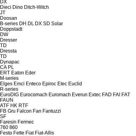
DX
Dieci
Dino
Ditch-Witch
JT
Doosan
B-series
DH
DL
DX
SD
Solar
Doppstadt
DW
Dresser
TD
Dressta
TD
Dynapac
CA
PL
ERT
Eaton
Eder
M-series
Elges
Emci
Enteco
Epiroc
Etec
Euclid
R-series
EuroDIG
Eurocomach
Euromach
Everun
Extec
FAD
FAI
FAT
FAUN
ATF
HK
RTF
FB Gru
Falcon
Fan
Fantuzzi
SF
Faresin
Fermec
760
860
Festo
Fette
Fiat
Fiat-Allis