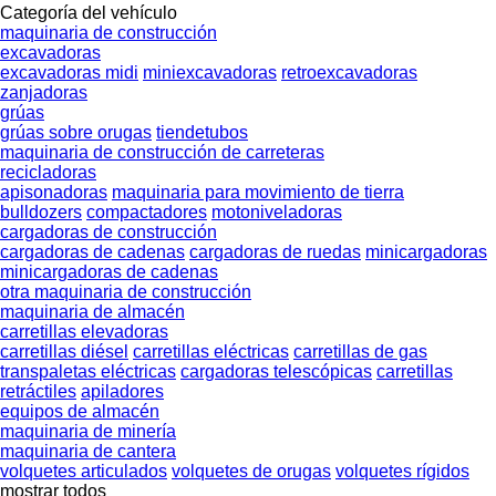
Categoría del vehículo
maquinaria de construcción
excavadoras
excavadoras midi
miniexcavadoras
retroexcavadoras
zanjadoras
grúas
grúas sobre orugas
tiendetubos
maquinaria de construcción de carreteras
recicladoras
apisonadoras
maquinaria para movimiento de tierra
bulldozers
compactadores
motoniveladoras
cargadoras de construcción
cargadoras de cadenas
cargadoras de ruedas
minicargadoras
minicargadoras de cadenas
otra maquinaria de construcción
maquinaria de almacén
carretillas elevadoras
carretillas diésel
carretillas eléctricas
carretillas de gas
transpaletas eléctricas
cargadoras telescópicas
carretillas
retráctiles
apiladores
equipos de almacén
maquinaria de minería
maquinaria de cantera
volquetes articulados
volquetes de orugas
volquetes rígidos
mostrar todos