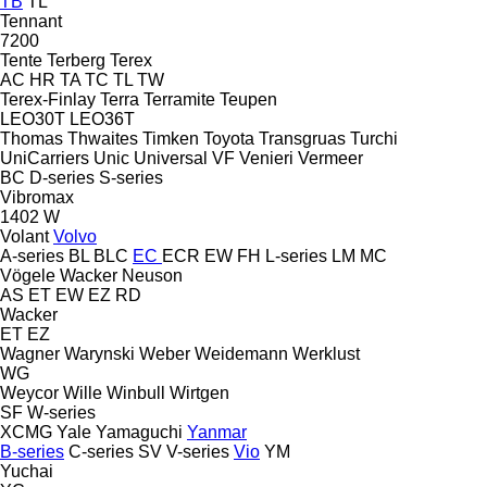
TB
TL
Tennant
7200
Tente
Terberg
Terex
AC
HR
TA
TC
TL
TW
Terex-Finlay
Terra
Terramite
Teupen
LEO30T
LEO36T
Thomas
Thwaites
Timken
Toyota
Transgruas
Turchi
UniCarriers
Unic
Universal
VF Venieri
Vermeer
BC
D-series
S-series
Vibromax
1402
W
Volant
Volvo
A-series
BL
BLC
EC
ECR
EW
FH
L-series
LM
MC
Vögele
Wacker Neuson
AS
ET
EW
EZ
RD
Wacker
ET
EZ
Wagner
Warynski
Weber
Weidemann
Werklust
WG
Weycor
Wille
Winbull
Wirtgen
SF
W-series
XCMG
Yale
Yamaguchi
Yanmar
B-series
C-series
SV
V-series
Vio
YM
Yuchai