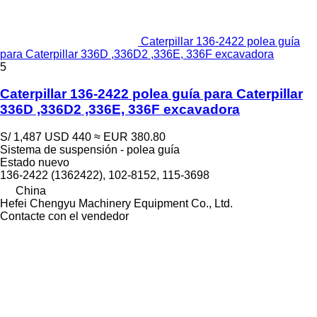
Caterpillar 136-2422 polea guía
para Caterpillar 336D ,336D2 ,336E, 336F excavadora
5
Caterpillar 136-2422 polea guía para Caterpillar
336D ,336D2 ,336E, 336F excavadora
S/ 1,487
USD 440
≈ EUR 380.80
Sistema de suspensión - polea guía
Estado
nuevo
136-2422 (1362422), 102-8152, 115-3698
China
Hefei Chengyu Machinery Equipment Co., Ltd.
Contacte con el vendedor