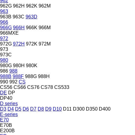
962
962G
962H
962K
962M
963
963B
963C
963D
966
966G
966H
966K
966M
966MXE
972
972G
972H
972K
972M
973
973C
980
980G
980H
980K
986
988
988B
988F
988G
988H
990
992
CS
CS56
CS66
CS76
CS78
CS533
DE
DP
DP40
D series
D3
D4
D5
D6
D7
D8
D9
D10
D11
D300
D350
D400
E-series
E70
E70B
E200B