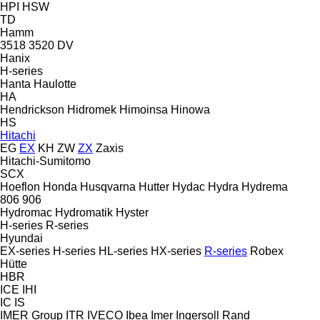
HPI
HSW
TD
Hamm
3518
3520
DV
Hanix
H-series
Hanta
Haulotte
HA
Hendrickson
Hidromek
Himoinsa
Hinowa
HS
Hitachi
EG
EX
KH
ZW
ZX
Zaxis
Hitachi-Sumitomo
SCX
Hoeflon
Honda
Husqvarna
Hutter
Hydac
Hydra
Hydrema
806
906
Hydromac
Hydromatik
Hyster
H-series
R-series
Hyundai
EX-series
H-series
HL-series
HX-series
R-series
Robex
Hütte
HBR
ICE
IHI
IC
IS
IMER Group
ITR
IVECO
Ibea
Imer
Ingersoll Rand