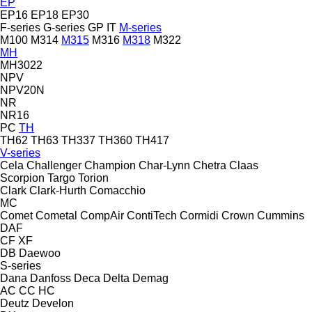
EP
EP16
EP18
EP30
F-series
G-series
GP
IT
M-series
M100
M314
M315
M316
M318
M322
MH
MH3022
NPV
NPV20N
NR
NR16
PC
TH
TH62
TH63
TH337
TH360
TH417
V-series
Cela
Challenger
Champion
Char-Lynn
Chetra
Claas
Scorpion
Targo
Torion
Clark
Clark-Hurth
Comacchio
MC
Comet
Cometal
CompAir
ContiTech
Cormidi
Crown
Cummins
DAF
CF
XF
DB
Daewoo
S-series
Dana
Danfoss
Deca
Delta
Demag
AC
CC
HC
Deutz
Develon