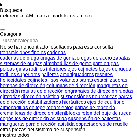
Búsqueda
(referencia IAM, marca, modelo, recambio)
Categoría
No se han encontrado resultados para esta consulta
transmisiones finales
cadenas
cadenas de oruga
orugas de goma
orugas de acero
zapatas
sistemas de orugas
almohadillas de goma para orugas
poleas guías
rodillos inferiores
ejes
cojinetes
bujes de rueda
rodillos superiores
palieres
amortiguadores
resortes
helicoidales
cojinetes lisos
volantes
barras estabilizadoras
bombas de dirección
columnas de dirección
manguetas de
dirección
rótulas de dirección
engranajes de dirección
ruedas
giratorias
dirección asistida
suspensiónes neumáticas
barras
de dirección
estabilizadores hidráulicos
ejes de equilibrio
almohadillas de tope
rodamientos
barras de reacción
cremalleras de dirección
silentblocks
retén del buje de rueda
depósitos de dirección asistida
suspensión de ballestas
mangueras para dirección asistida
espaciadores de muelle
otras piezas del sistema de suspensión
mostrar todos