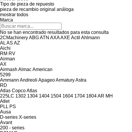
Tipo de pieza de repuesto
pieza de recambio original
análoga
mostrar todos
Marca
No se han encontrado resultados para esta consulta
2CMachinery
ABG
ATN
AXA
AXE
Actil
Ahlmann
AL
AS
AZ
Aichi
RM
RV
Airman
AX
Airmash
Almac
American
5299
Ammann
Andreoli
Apageo
Armatury
Astra
RD
Atlas Copco
Atlas
225LC
1302
1304
1404
1504
1604
1704
1804
AR
MH
Atlet
PLL
PS
Ausa
D-series
X-series
Avant
200 - series