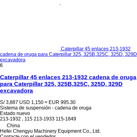
Caterpillar 45 enlaces 213-1932
cadena de oruga para Caterpillar 325, 325B,325C, 325D, 329D
excavadora
6
Caterpillar 45 enlaces 213-1932 cadena de oruga
para Caterpillar 325, 325B,325C, 325D, 329D
excavadora
S/ 3,887
USD 1,150
≈ EUR 995.30
Sistema de suspensión - cadena de oruga
Estado
nuevo
213-1932 , 115 213-1933 115-1849
China
Hefei Chengyu Machinery Equipment Co., Ltd.
Contacte con el vendedor