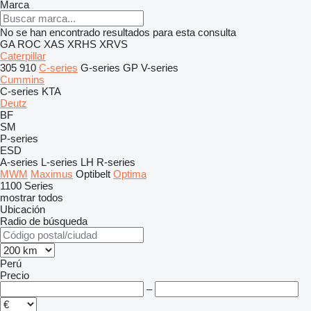
Marca
No se han encontrado resultados para esta consulta
GA
ROC
XAS
XRHS
XRVS
Caterpillar
305
910
C-series
G-series
GP
V-series
Cummins
C-series
KTA
Deutz
BF
SM
P-series
ESD
A-series
L-series
LH
R-series
MWM
Maximus
Optibelt
Optima
1100 Series
mostrar todos
Ubicación
Radio de búsqueda
Perú
Precio
–