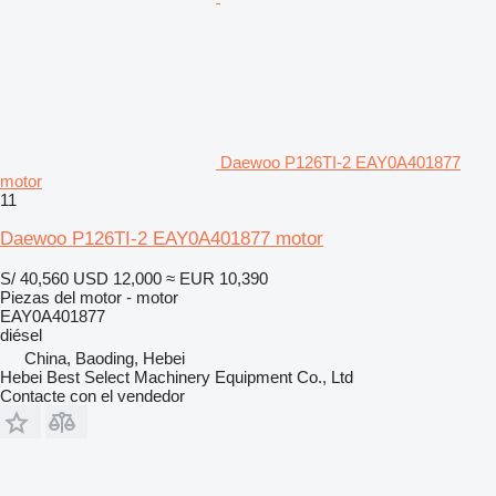
Daewoo P126TI-2 EAY0A401877
motor
11
Daewoo P126TI-2 EAY0A401877 motor
S/ 40,560
USD 12,000
≈ EUR 10,390
Piezas del motor - motor
EAY0A401877
diésel
China, Baoding, Hebei
Hebei Best Select Machinery Equipment Co., Ltd
Contacte con el vendedor