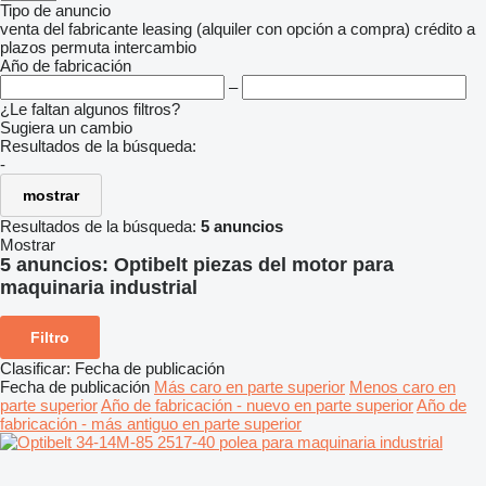
Tipo de anuncio
venta
del fabricante
leasing (alquiler con opción a compra)
crédito
a
plazos
permuta
intercambio
Año de fabricación
–
¿Le faltan algunos filtros?
Sugiera un cambio
Resultados de la búsqueda:
-
mostrar
Resultados de la búsqueda:
5 anuncios
Mostrar
5 anuncios:
Optibelt piezas del motor para
maquinaria industrial
Filtro
Clasificar
:
Fecha de publicación
Fecha de publicación
Más caro en parte superior
Menos caro en
parte superior
Año de fabricación - nuevo en parte superior
Año de
fabricación - más antiguo en parte superior