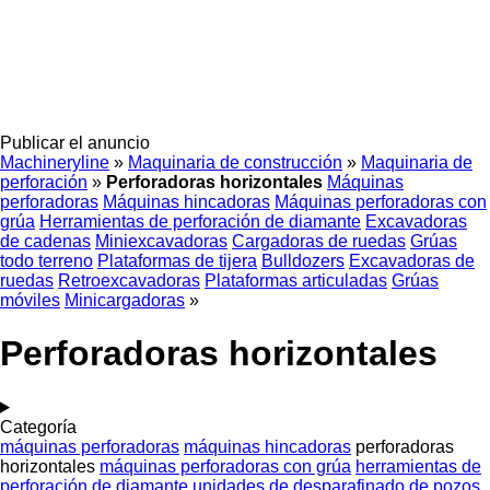
Publicar el anuncio
Machineryline
»
Maquinaria de construcción
»
Maquinaria de
perforación
»
Perforadoras horizontales
Máquinas
perforadoras
Máquinas hincadoras
Máquinas perforadoras con
grúa
Herramientas de perforación de diamante
Excavadoras
de cadenas
Miniexcavadoras
Cargadoras de ruedas
Grúas
todo terreno
Plataformas de tijera
Bulldozers
Excavadoras de
ruedas
Retroexcavadoras
Plataformas articuladas
Grúas
móviles
Minicargadoras
»
Perforadoras horizontales
Categoría
máquinas perforadoras
máquinas hincadoras
perforadoras
horizontales
máquinas perforadoras con grúa
herramientas de
perforación de diamante
unidades de desparafinado de pozos