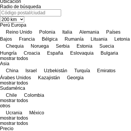
Ubicación
Radio de búsqueda
Perú
Europa
Reino Unido
Polonia
Italia
Alemania
Países
Bajos
Francia
Bélgica
Rumanía
Lituania
Letonia
Chequia
Noruega
Serbia
Estonia
Suecia
Hungría
Croacia
España
Eslovaquia
Bulgaria
mostrar todos
Asia
China
Israel
Uzbekistán
Turquía
Emiratos
Árabes Unidos
Kazajistán
Georgia
mostrar todos
Sudamérica
Chile
Colombia
mostrar todos
otros
Ucrania
México
mostrar todos
mostrar todos
Precio