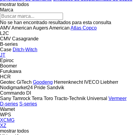
mostrar todos
Marca
No se han encontrado resultados para esta consulta
AMV
American Augers
American
Atlas Copco
L2C
CMV
Casagrande
B-series
Case
Ditch-Witch
JT
Epiroc
Boomer
Furukawa
HCR
Geotec
GiTech
Goodeng
Herrenknecht
IVECO
Liebherr
Nodigmarket24
Pride
Sandvik
Commando
DI
Sany
Tamrock
Terra
Toro
Tracto-Technik
Universal
Vermeer
D-series
S-series
Wamet
WPS
XCMG
XZ
mostrar todos