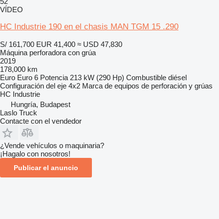
52
VÍDEO
HC Industrie 190 en el chasis MAN TGM 15 .290
S/ 161,700
EUR 41,400
≈ USD 47,830
Máquina perforadora con grúa
2019
178,000 km
Euro
Euro 6
Potencia
213 kW (290 Hp)
Combustible
diésel
Configuración del eje
4x2
Marca de equipos de perforación y grúas
HC Industrie
Hungría, Budapest
Laslo Truck
Contacte con el vendedor
¿Vende vehículos o maquinaria?
¡Hagalo con nosotros!
Publicar el anuncio