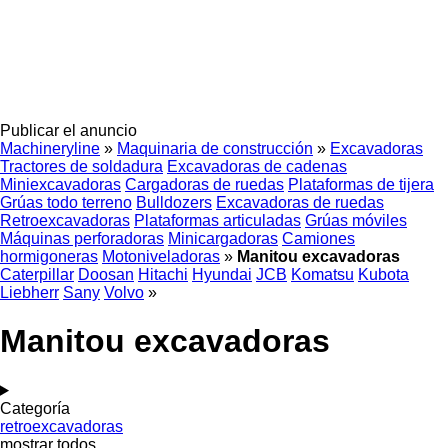
Publicar el anuncio
Machineryline
»
Maquinaria de construcción
»
Excavadoras
Tractores de soldadura
Excavadoras de cadenas
Miniexcavadoras
Cargadoras de ruedas
Plataformas de tijera
Grúas todo terreno
Bulldozers
Excavadoras de ruedas
Retroexcavadoras
Plataformas articuladas
Grúas móviles
Máquinas perforadoras
Minicargadoras
Camiones
hormigoneras
Motoniveladoras
»
Manitou excavadoras
Caterpillar
Doosan
Hitachi
Hyundai
JCB
Komatsu
Kubota
Liebherr
Sany
Volvo
»
Manitou excavadoras
Categoría
retroexcavadoras
mostrar todos