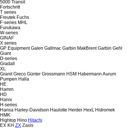
5000
Transit
Fortschritt
T series
Freutek
Fuchs
F-series
MHL
Furukawa
W-series
GINAF
X series
GP Equipment
Galen
Gallmac
Garbin MakBrent
Garbin
Gehl
Giant
D-series
Gradall
XL
Granit
Greco
Günter Grossmann
HSM
Habermann Aurum
Pumpen
Halla
HE
Hamm
HD
Hanix
H-series
Hansa
Harley-Davidson
Haulotte
Herder
HexL
Hidromek
HMK
Hightop
Hino
Hitachi
EX
KH
ZX
Zaxis