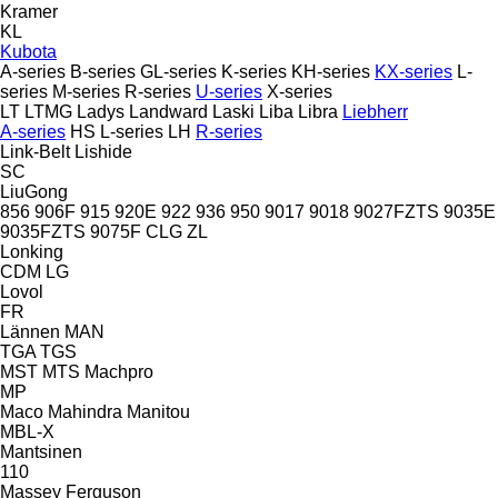
Kramer
KL
Kubota
A-series
B-series
GL-series
K-series
KH-series
KX-series
L-
series
M-series
R-series
U-series
X-series
LT
LTMG
Ladys
Landward
Laski
Liba
Libra
Liebherr
A-series
HS
L-series
LH
R-series
Link-Belt
Lishide
SC
LiuGong
856
906F
915
920E
922
936
950
9017
9018
9027FZTS
9035E
9035FZTS
9075F
CLG
ZL
Lonking
CDM
LG
Lovol
FR
Lännen
MAN
TGA
TGS
MST
MTS
Machpro
MP
Maco
Mahindra
Manitou
MBL-X
Mantsinen
110
Massey Ferguson