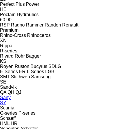
Perfect
Plus Power
HE
Poclain Hydraulics
60
90
RSP
Ragno
Rammer
Randon
Renault
Premium
Rhino-Cross
Rhinoceros
XN
Rippa
R-series
Rivard
Rohr Bagger
KS
Royen
Ruston Bucyrus
SDLG
E-Series
ER
L-Series
LGB
SMT Stichweh
Samsung
SE
Sandvik
QA
QH
QJ
Sany
SY
Scania
G-series
P-series
Schaeff
HML
HR
Schouten
Schäffer