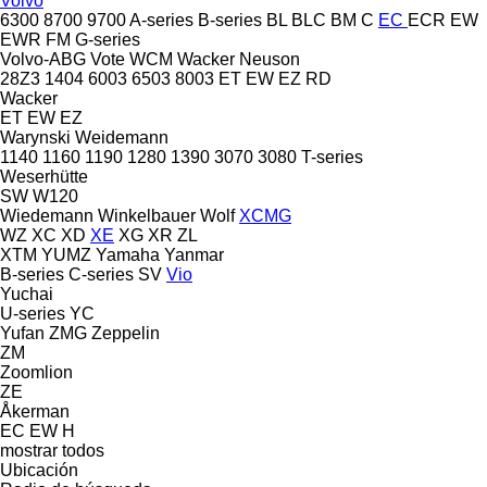
Volvo
6300
8700
9700
A-series
B-series
BL
BLC
BM
C
EC
ECR
EW
EWR
FM
G-series
Volvo-ABG
Vote
WCM
Wacker Neuson
28Z3
1404
6003
6503
8003
ET
EW
EZ
RD
Wacker
ET
EW
EZ
Warynski
Weidemann
1140
1160
1190
1280
1390
3070
3080
T-series
Weserhütte
SW
W120
Wiedemann
Winkelbauer
Wolf
XCMG
WZ
XC
XD
XE
XG
XR
ZL
XTM
YUMZ
Yamaha
Yanmar
B-series
C-series
SV
Vio
Yuchai
U-series
YC
Yufan
ZMG
Zeppelin
ZM
Zoomlion
ZE
Åkerman
EC
EW
H
mostrar todos
Ubicación