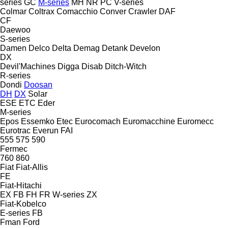
series
GC
M-series
MH
NR
PC
V-series
Colmar
Coltrax
Comacchio
Conver
Crawler
DAF
CF
Daewoo
S-series
Damen
Delco
Delta
Demag
Detank
Develon
DX
Devil'Machines
Digga
Disab
Ditch-Witch
R-series
Dondi
Doosan
DH
DX
Solar
ESE
ETC
Eder
M-series
Epos
Essemko
Etec
Eurocomach
Euromacchine
Euromecc
Eurotrac
Everun
FAI
555
575
590
Fermec
760
860
Fiat
Fiat-Allis
FE
Fiat-Hitachi
EX
FB
FH
FR
W-series
ZX
Fiat-Kobelco
E-series
FB
Fman
Ford