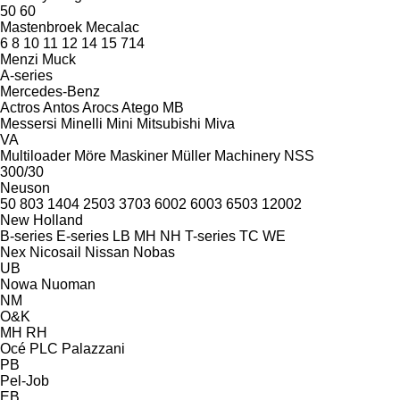
50
60
Mastenbroek
Mecalac
6
8
10
11
12
14
15
714
Menzi Muck
A-series
Mercedes-Benz
Actros
Antos
Arocs
Atego
MB
Messersi
Minelli
Mini
Mitsubishi
Miva
VA
Multiloader
Möre Maskiner
Müller Machinery
NSS
300/30
Neuson
50
803
1404
2503
3703
6002
6003
6503
12002
New Holland
B-series
E-series
LB
MH
NH
T-series
TC
WE
Nex
Nicosail
Nissan
Nobas
UB
Nowa
Nuoman
NM
O&K
MH
RH
Océ
PLC
Palazzani
PB
Pel-Job
EB