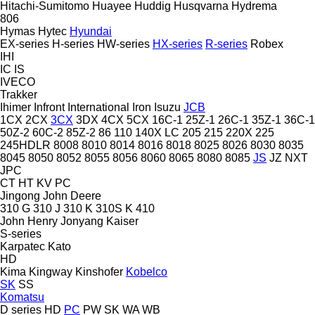
Hitachi-Sumitomo
Huayee
Huddig
Husqvarna
Hydrema
806
Hymas
Hytec
Hyundai
EX-series
H-series
HW-series
HX-series
R-series
Robex
IHI
IC
IS
IVECO
Trakker
Ihimer
Infront
International
Iron
Isuzu
JCB
1CX
2CX
3CX
3DX
4CX
5CX
16C-1
25Z-1
26C-1
35Z-1
36C-1
50Z-2
60C-2
85Z-2
86
110
140X LC
205
215
220X
225
245HDLR
8008
8010
8014
8016
8018
8025
8026
8030
8035
8045
8050
8052
8055
8056
8060
8065
8080
8085
JS
JZ
NXT
JPC
CT
HT
KV
PC
Jingong
John Deere
310 G
310 J
310 K
310S K
410
John Henry
Jonyang
Kaiser
S-series
Karpatec
Kato
HD
Kima
Kingway
Kinshofer
Kobelco
SK
SS
Komatsu
D series
HD
PC
PW
SK
WA
WB