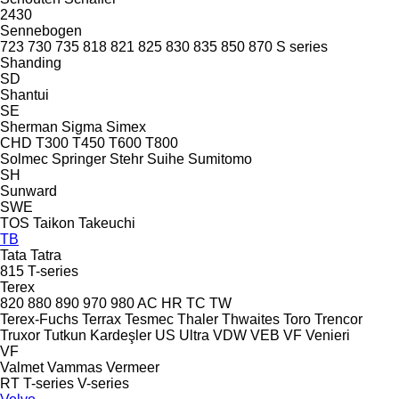
2430
Sennebogen
723
730
735
818
821
825
830
835
850
870
S series
Shanding
SD
Shantui
SE
Sherman
Sigma
Simex
CHD
T300
T450
T600
T800
Solmec
Springer
Stehr
Suihe
Sumitomo
SH
Sunward
SWE
TOS
Taikon
Takeuchi
TB
Tata
Tatra
815
T-series
Terex
820
880
890
970
980
AC
HR
TC
TW
Terex-Fuchs
Terrax
Tesmec
Thaler
Thwaites
Toro
Trencor
Truxor
Tutkun Kardeşler
US
Ultra
VDW
VEB
VF Venieri
VF
Valmet
Vammas
Vermeer
RT
T-series
V-series