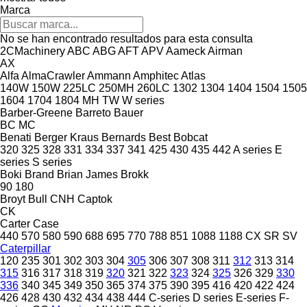
Marca
No se han encontrado resultados para esta consulta
2CMachinery
ABC
ABG
AFT
APV
Aameck
Airman
AX
Alfa
AlmaCrawler
Ammann
Amphitec
Atlas
140W
150W
225LC
250MH
260LC
1302
1304
1404
1504
1505
1604
1704
1804
MH
TW
W series
Barber-Greene
Barreto
Bauer
BC
MC
Benati
Berger Kraus
Bernards
Best
Bobcat
320
325
328
331
334
337
341
425
430
435
442
A series
E
series
S series
Boki
Brand
Brian James
Brokk
90
180
Broyt
Bull
CNH
Captok
CK
Carter
Case
440
570
580
590
688
695
770
788
851
1088
1188
CX
SR
SV
Caterpillar
120
235
301
302
303
304
305
306
307
308
311
312
313
314
315
316
317
318
319
320
321
322
323
324
325
326
329
330
336
340
345
349
350
365
374
375
390
395
416
420
422
424
426
428
430
432
434
438
444
C-series
D series
E-series
F-