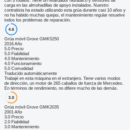
con 3 rodillos. Tiene un retardador hidráulico y sensores de
carga en las almohadillas de apoyo instalados. Nuestro
contratista ha estado utilizando esta grúa durante casi 10 años y
no ha habido muchas quejas, el mantenimiento regular resuelve
todos los problemas de reparación.
4.6
Grúa móvil Grove GMK5250
2016 Año
5.0
Precio
5.0
Fiabilidad
4.0
Mantenimiento
4.0
Funcionamiento
5.0
Comodidad
Traducido automáticamente
Trabajé en esta máquina en el extranjero. Tiene varios modos
de dirección, un motor de 265 caballos de fuerza de Mercedes.
En términos de rendimiento, no difiere mucho de las demás.
3.0
Grúa móvil Grove GMK2035
2001 Año
3.0
Precio
2.0
Fiabilidad
3.0
Mantenimiento