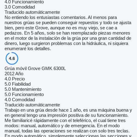
4.0
Funcionamiento
3.0
Comodidad
Traducido automáticamente
No entiendo los entusiastas comentarios. Al menos para
nuestros grúas se pueden conseguir repuestos y todo se ajusta
bien, pero este Grove, aunque no es muy viejo, se cae a
pedazos. En 5 años, solo se han reemplazado piezas menores
en el motor de la instalación de la grúa por una gran cantidad de
dinero, luego surgieron problemas con la hidráulica, ni siquiera
enumeraré los detalles.
4.6
Grúa móvil Grove GMK 6300L
2012 Año
4.0
Precio
5.0
Fiabilidad
5.0
Mantenimiento
5.0
Funcionamiento
4.0
Comodidad
Traducido automáticamente
Trabajo en una grúa desde hace 1 año, es una máquina buena y
en general tengo una impresión positiva de su funcionamiento.
Me familiaricé rápidamente con el teleférico, el cual tiene tres
modos: manual, automático y de emergencia. En el modo
manual, todas las operaciones se realizan con solo tres teclas.
En modo automático, simplemente seleccionas las secciones y