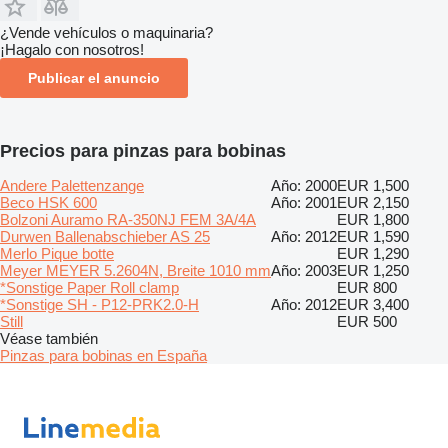
¿Vende vehículos o maquinaria?
¡Hagalo con nosotros!
Publicar el anuncio
Precios para pinzas para bobinas
Andere Palettenzange
Año: 2000
EUR 1,500
Beco HSK 600
Año: 2001
EUR 2,150
Bolzoni Auramo RA-350NJ FEM 3A/4A
EUR 1,800
Durwen Ballenabschieber AS 25
Año: 2012
EUR 1,590
Merlo Pique botte
EUR 1,290
Meyer MEYER 5.2604N, Breite 1010 mm
Año: 2003
EUR 1,250
*Sonstige Paper Roll clamp
EUR 800
*Sonstige SH - P12-PRK2.0-H
Año: 2012
EUR 3,400
Still
EUR 500
Véase también
Pinzas para bobinas en España