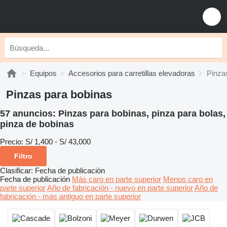
Equipos
Accesorios para carretillas elevadoras
Pinza
Pinzas para bobinas
57 anuncios:
Pinzas para bobinas, pinza para bolas,
pinza de bobinas
Precio:
S/ 1,400 - S/ 43,000
Filtro
Clasificar
:
Fecha de publicación
Fecha de publicación
Más caro en parte superior
Menos caro en
parte superior
Año de fabricación - nuevo en parte superior
Año de
fabricación - más antiguo en parte superior