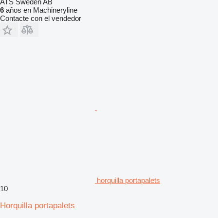
ATS Sweden AB
6
años en Machineryline
Contacte con el vendedor
horquilla portapalets
10
Horquilla portapalets