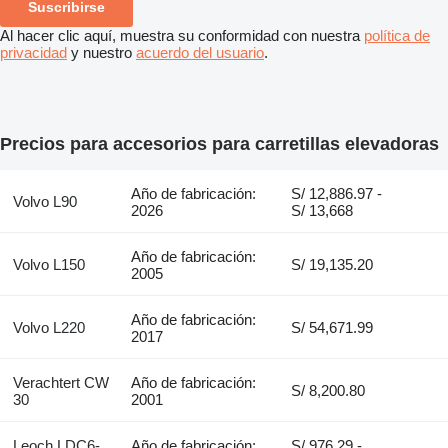
Suscribirse
Al hacer clic aquí, muestra su conformidad con nuestra
política de
privacidad
y nuestro
acuerdo del usuario
.
Precios para accesorios para carretillas elevadoras
Año de fabricación:
S/ 12,886.97 -
Volvo L90
2026
S/ 13,668
Año de fabricación:
Volvo L150
S/ 19,135.20
2005
Año de fabricación:
Volvo L220
S/ 54,671.99
2017
Verachtert CW
Año de fabricación:
S/ 8,200.80
30
2001
Leoch LDC6-
Año de fabricación:
S/ 976.29 -