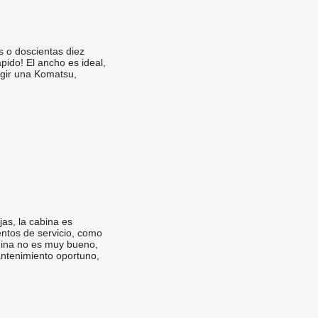
s o doscientas diez
pido! El ancho es ideal,
egir una Komatsu,
as, la cabina es
entos de servicio, como
quina no es muy bueno,
antenimiento oportuno,