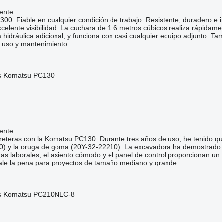
ente
0. Fiable en cualquier condición de trabajo. Resistente, duradero e 
xcelente visibilidad. La cuchara de 1.6 metros cúbicos realiza rápidame
 hidráulica adicional, y funciona con casi cualquier equipo adjunto. Ta
l uso y mantenimiento.
s Komatsu PC130
ente
reteras con la Komatsu PC130. Durante tres años de uso, he tenido qu
0) y la oruga de goma (20Y-32-22210). La excavadora ha demostrado se
das laborales, el asiento cómodo y el panel de control proporcionan u
ale la pena para proyectos de tamaño mediano y grande.
as Komatsu PC210NLC-8