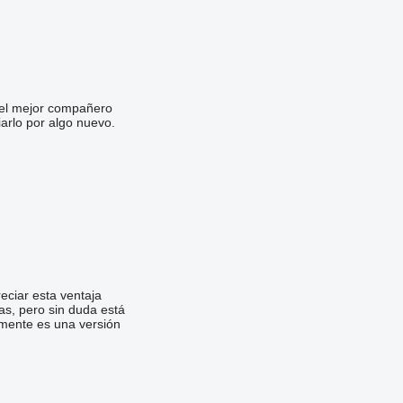
s el mejor compañero
rlo por algo nuevo.
eciar esta ventaja
as, pero sin duda está
amente es una versión