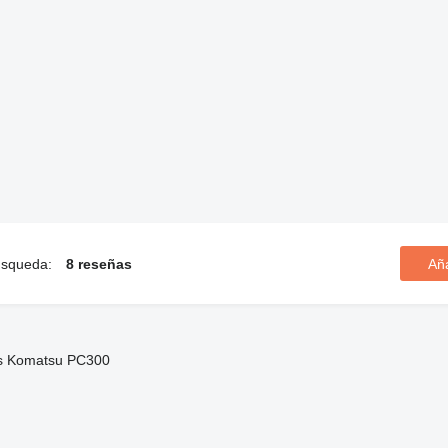
búsqueda:
8 reseñas
Añ
s Komatsu PC300