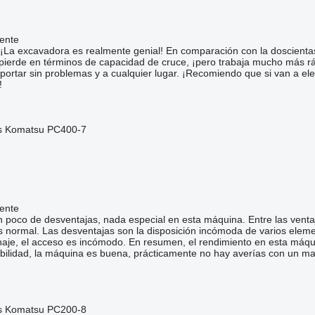
ente
 ¡La excavadora es realmente genial! En comparación con la doscienta
 pierde en términos de capacidad de cruce, ¡pero trabaja mucho más rá
portar sin problemas y a cualquier lugar. ¡Recomiendo que si van a el
!
s Komatsu PC400-7
ente
 poco de desventajas, nada especial en esta máquina. Entre las ventaj
es normal. Las desventajas son la disposición incómoda de varios elem
renaje, el acceso es incómodo. En resumen, el rendimiento en esta má
abilidad, la máquina es buena, prácticamente no hay averías con un m
s Komatsu PC200-8