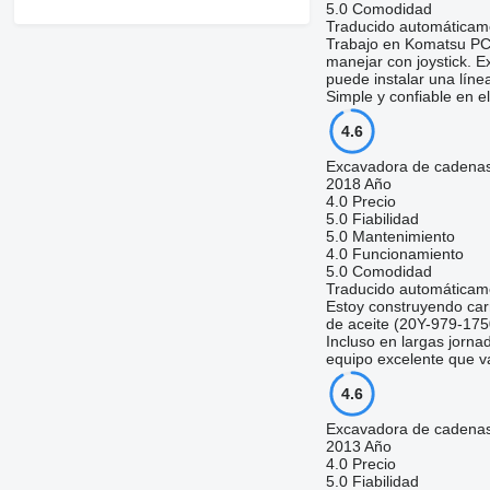
5.0
Comodidad
Traducido automáticam
Trabajo en Komatsu PC30
manejar con joystick. E
puede instalar una línea
Simple y confiable en e
4.6
Excavadora de cadena
2018 Año
4.0
Precio
5.0
Fiabilidad
5.0
Mantenimiento
4.0
Funcionamiento
5.0
Comodidad
Traducido automáticam
Estoy construyendo car
de aceite (20Y-979-175
Incluso en largas jorna
equipo excelente que v
4.6
Excavadora de caden
2013 Año
4.0
Precio
5.0
Fiabilidad