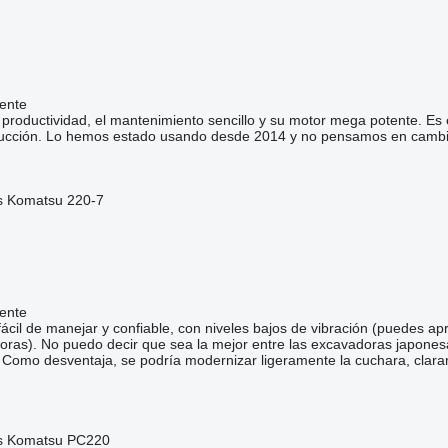
ente
 productividad, el mantenimiento sencillo y su motor mega potente. E
rucción. Lo hemos estado usando desde 2014 y no pensamos en cambia
s Komatsu 220-7
ente
fácil de manejar y confiable, con niveles bajos de vibración (puedes apr
oras). No puedo decir que sea la mejor entre las excavadoras japones
. Como desventaja, se podría modernizar ligeramente la cuchara, clar
s Komatsu PC220