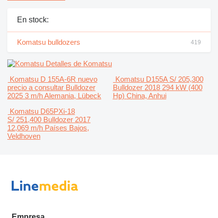
En stock:
Komatsu bulldozers
419
Detalles de Komatsu
Komatsu D 155A-6R nuevo
Komatsu D155A
S/ 205,300
precio a consultar
Bulldozer
Bulldozer
2018
294 kW (400
2025
3 m/h
Alemania, Lübeck
Hp)
China, Anhui
Komatsu D65PXi-18
S/ 251,400
Bulldozer
2017
12,069 m/h
Países Bajos,
Veldhoven
Empresa