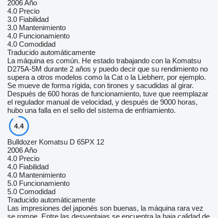
2006 Año
4.0
Precio
3.0
Fiabilidad
3.0
Mantenimiento
4.0
Funcionamiento
4.0
Comodidad
Traducido automáticamente
La máquina es común. He estado trabajando con la Komatsu
D275А-5М durante 2 años y puedo decir que su rendimiento no
supera a otros modelos como la Cat o la Liebherr, por ejemplo.
Se mueve de forma rígida, con tirones y sacudidas al girar.
Después de 600 horas de funcionamiento, tuve que reemplazar
el regulador manual de velocidad, y después de 9000 horas,
hubo una falla en el sello del sistema de enfriamiento.
4.4
Bulldozer Komatsu D 65PX 12
2006 Año
4.0
Precio
4.0
Fiabilidad
4.0
Mantenimiento
5.0
Funcionamiento
5.0
Comodidad
Traducido automáticamente
Las impresiones del japonés son buenas, la máquina rara vez
se rompe. Entre las desventajas se encuentra la baja calidad de