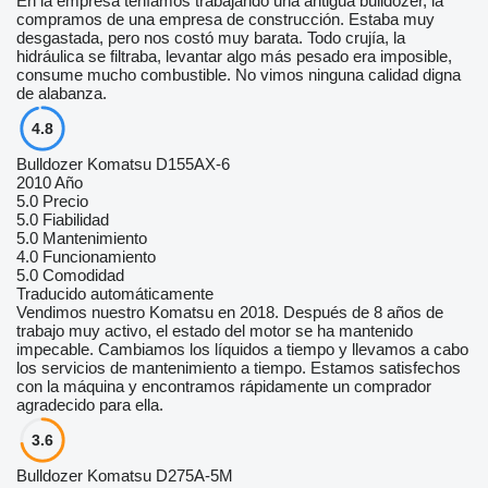
En la empresa teníamos trabajando una antigua bulldozer, la
compramos de una empresa de construcción. Estaba muy
desgastada, pero nos costó muy barata. Todo crujía, la
hidráulica se filtraba, levantar algo más pesado era imposible,
consume mucho combustible. No vimos ninguna calidad digna
de alabanza.
4.8
Bulldozer Komatsu D155AX-6
2010 Año
5.0
Precio
5.0
Fiabilidad
5.0
Mantenimiento
4.0
Funcionamiento
5.0
Comodidad
Traducido automáticamente
Vendimos nuestro Komatsu en 2018. Después de 8 años de
trabajo muy activo, el estado del motor se ha mantenido
impecable. Cambiamos los líquidos a tiempo y llevamos a cabo
los servicios de mantenimiento a tiempo. Estamos satisfechos
con la máquina y encontramos rápidamente un comprador
agradecido para ella.
3.6
Bulldozer Komatsu D275А-5М