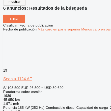
mostrar
6 anuncios:
Resultados de la búsqueda
Filtro
Clasificar
:
Fecha de publicación
Fecha de publicación
Más caro en parte superior
Menos caro en par
19
Scania 1124 AF
S/ 103,500
EUR 26,500
≈ USD 30,620
Plataforma sobre camión
1989
45,950 km
1,971 m/h
Potencia
185 kW (252 Hp)
Combustible
diésel
Capacidad de carga