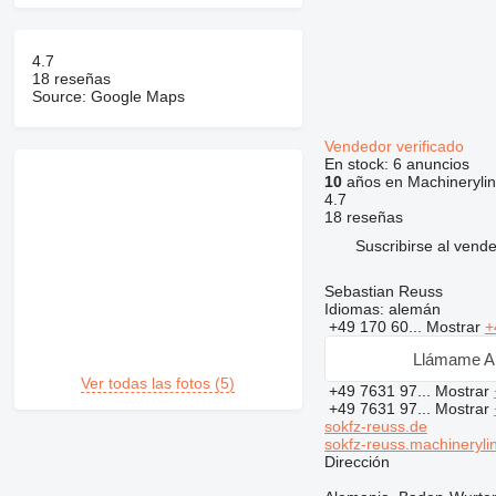
4.7
18 reseñas
Source: Google Maps
Vendedor verificado
En stock:
6 anuncios
10
años en Machineryli
4.7
18 reseñas
Suscribirse al vend
Sebastian Reuss
Idiomas:
alemán
+49 170 60...
Mostrar
+
Llámame A
Ver todas las fotos (5)
+49 7631 97...
Mostrar
+49 7631 97...
Mostrar
sokfz-reuss.de
sokfz-reuss.machineryli
Dirección