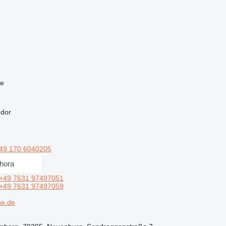
ne
edor
49 170 6040205
hora
+49 7631 97497051
+49 7631 97497059
ne.de