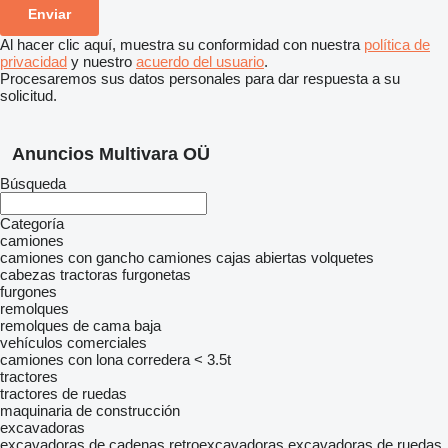
Al hacer clic aquí, muestra su conformidad con nuestra
política de
privacidad
y nuestro
acuerdo del usuario
.
Procesaremos sus datos personales para dar respuesta a su
solicitud.
Anuncios Multivara OÜ
Búsqueda
Categoría
camiones
camiones con gancho
camiones cajas abiertas
volquetes
cabezas tractoras
furgonetas
furgones
remolques
remolques de cama baja
vehículos comerciales
camiones con lona corredera < 3.5t
tractores
tractores de ruedas
maquinaria de construcción
excavadoras
excavadoras de cadenas
retroexcavadoras
excavadoras de ruedas