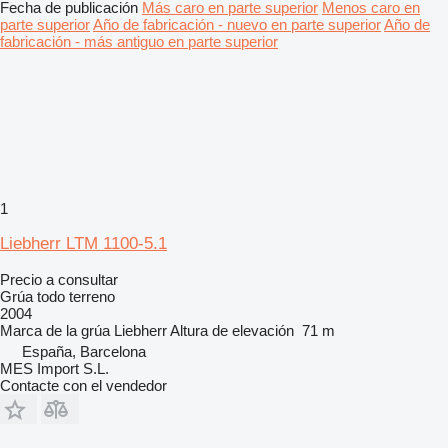
Fecha de publicación
Más caro en parte superior
Menos caro en
parte superior
Año de fabricación - nuevo en parte superior
Año de
fabricación - más antiguo en parte superior
1
Liebherr LTM 1100-5.1
Precio a consultar
Grúa todo terreno
2004
Marca de la grúa
Liebherr
Altura de elevación
71 m
España, Barcelona
MES Import S.L.
Contacte con el vendedor