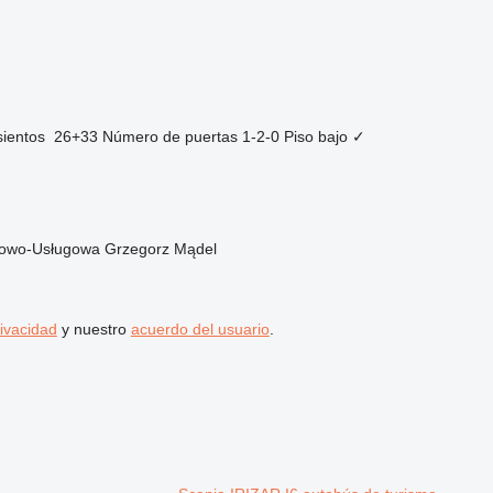
sientos
26+33
Número de puertas
1-2-0
Piso bajo
✓
dlowo-Usługowa Grzegorz Mądel
rivacidad
y nuestro
acuerdo del usuario
.