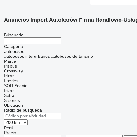
Anuncios Import Autokarów Firma Handlowo-Usłu
Búsqueda
Categoría
autobuses
autobuses interurbanos
autobuses de turismo
Marca
Irisbus
Crossway
Irizar
I-series
SOR
Scania
Irizar
Setra
S-series
Ubicación
Radio de búsqueda
Perú
Precio