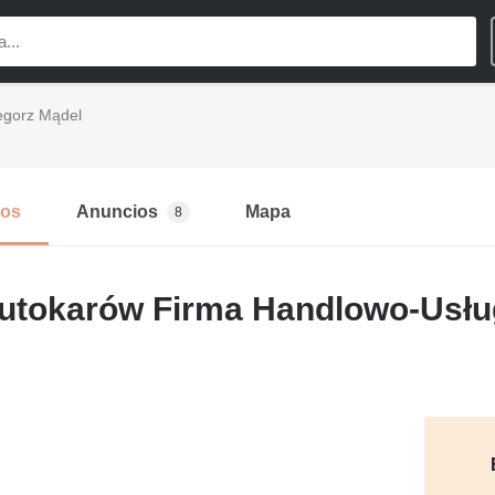
egorz Mądel
mos
Anuncios
Mapa
8
Autokarów Firma Handlowo-Usł