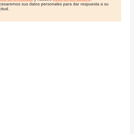
cesaremos sus datos personales para dar respuesta a su
citud.