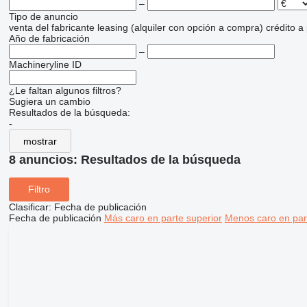
–
Tipo de anuncio
venta
del fabricante
leasing (alquiler con opción a compra)
crédito
a
Año de fabricación
–
Machineryline ID
¿Le faltan algunos filtros?
Sugiera un cambio
Resultados de la búsqueda:
-
mostrar
8 anuncios:
Resultados de la búsqueda
Filtro
Clasificar
:
Fecha de publicación
Fecha de publicación
Más caro en parte superior
Menos caro en par