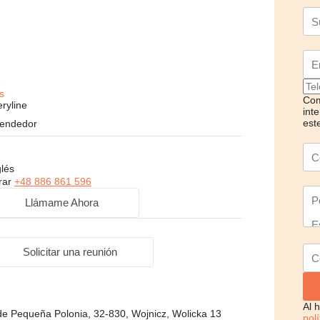
o
s
Com
ryline
inte
est
vendedor
glés
rar
+48 886 861 596
Llámame Ahora
Solicitar una reunión
Al 
 de Pequeña Polonia, 32-830, Wojnicz, Wolicka 13
pol