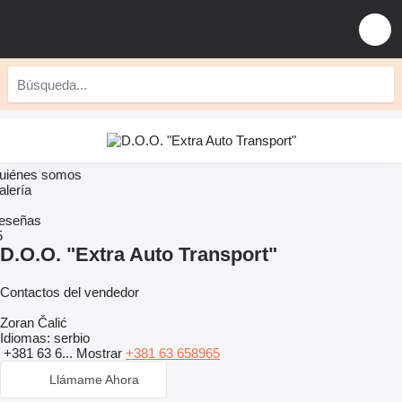
uiénes somos
alería
eseñas
5
D.O.O. "Extra Auto Transport"
Contactos del vendedor
Zoran Čalić
Idiomas:
serbio
+381 63 6...
Mostrar
+381 63 658965
Llámame Ahora