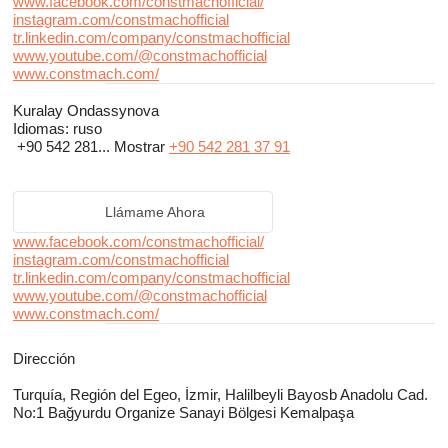
www.facebook.com/constmachofficial/
instagram.com/constmachofficial
tr.linkedin.com/company/constmachofficial
www.youtube.com/@constmachofficial
www.constmach.com/
Kuralay Ondassynova
Idiomas:
ruso
+90 542 281...
Mostrar
+90 542 281 37 91
Llámame Ahora
www.facebook.com/constmachofficial/
instagram.com/constmachofficial
tr.linkedin.com/company/constmachofficial
www.youtube.com/@constmachofficial
www.constmach.com/
Dirección
Turquía, Región del Egeo, İzmir, Halilbeyli Bayosb Anadolu Cad.
No:1 Bağyurdu Organize Sanayi Bölgesi Kemalpaşa