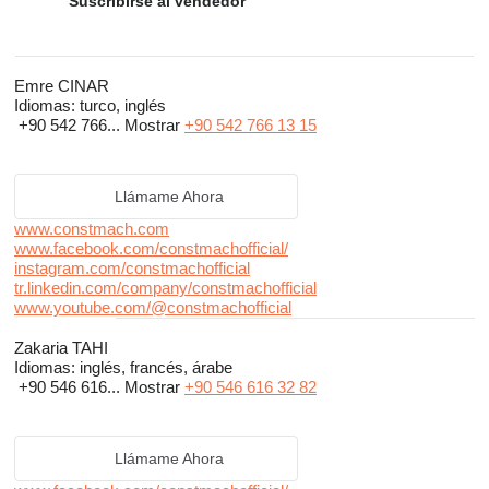
machinery which fully satisfy our clients’ needs and to maintain
Suscribirse al vendedor
the reliability of our company name. Customer satisfaction is the
most important business criteria for our company.
Emre CINAR
Idiomas:
turco, inglés
CONSTMACH is a customer-focused, team-centered and
+90 542 766...
Mostrar
+90 542 766 13 15
process-managed company and commitment to customer
relationships is primary. ISO 9001:2008 Quality Management
System Certificate and CE Certificate of our products are the
Llámame Ahora
main indicators of our quality policy.
www.constmach.com
www.facebook.com/constmachofficial/
instagram.com/constmachofficial
tr.linkedin.com/company/constmachofficial
www.youtube.com/@constmachofficial
Zakaria TAHI
Idiomas:
inglés, francés, árabe
+90 546 616...
Mostrar
+90 546 616 32 82
Llámame Ahora