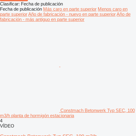
Clasificar
:
Fecha de publicación
Fecha de publicación
Más caro en parte superior
Menos caro en
parte superior
Año de fabricación - nuevo en parte superior
Año de
fabricación - más antiguo en parte superior
Constmach Betonwerk Typ SEC, 100
m3/h planta de hormigón estacionaria
4
VÍDEO