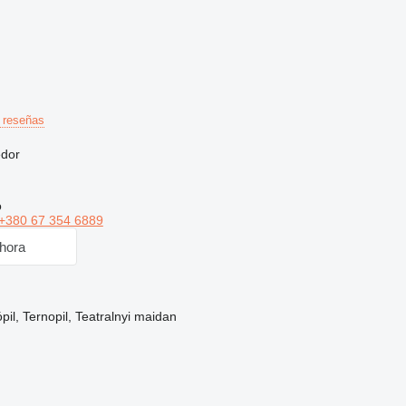
 reseñas
edor
o
+380 67 354 6889
hora
pil, Ternopil, Teatralnyi maidan