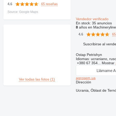
65 reseñas
4.6
Source: Google Maps
Vendedor verificado
En stock:
35 anuncios
8
años en Machineryline
65
4.6
Suscribirse al vend
Ostap Petrishyn
Idiomas:
ucraniano, rus
+380 67 354...
Mostrar
Llámame A
agrosem.ua
Ver todas las fotos (1)
Dirección
Ucrania, Óblast de Ternó