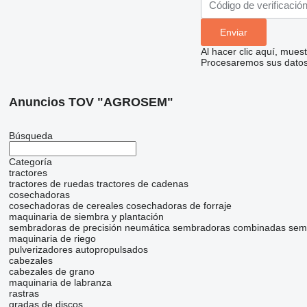
Al hacer clic aquí, mue
Procesaremos sus datos 
Anuncios TOV "AGROSEM"
Búsqueda
Categoría
tractores
tractores de ruedas
tractores de cadenas
cosechadoras
cosechadoras de cereales
cosechadoras de forraje
maquinaria de siembra y plantación
sembradoras de precisión neumática
sembradoras combinadas
sem
maquinaria de riego
pulverizadores autopropulsados
cabezales
cabezales de grano
maquinaria de labranza
rastras
gradas de discos