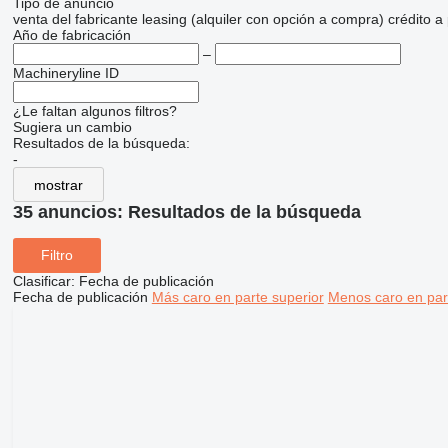
Tipo de anuncio
venta
del fabricante
leasing (alquiler con opción a compra)
crédito
a
Año de fabricación
–
Machineryline ID
¿Le faltan algunos filtros?
Sugiera un cambio
Resultados de la búsqueda:
-
mostrar
35 anuncios:
Resultados de la búsqueda
Filtro
Clasificar
:
Fecha de publicación
Fecha de publicación
Más caro en parte superior
Menos caro en par