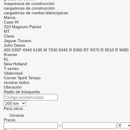
maquinaria de construcción
cargadoras de construcción
cargadoras de ruedas telescópicas
Marca
Case IH
310
Magnum
Patriot
MT
Claas
Jaguar
Tucano
John Deere
455
635F
4940
6195 M
7930
8345 R
8360 RT
8370 R
9510 R
9680
Kramer
KL
New Holland
T-series
Väderstad
Carrier
Spirit
Tempo
mostrar todos
Ubicación
Radio de búsqueda
Perú
otros
Ucrania
Precio
–