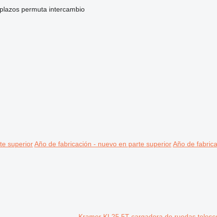
 plazos
permuta
intercambio
te superior
Año de fabricación - nuevo en parte superior
Año de fabrica
Kramer KL25.5T cargadora de ruedas telesc