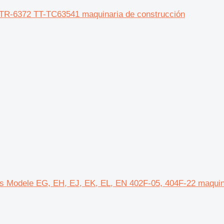
2 TR-6372 TT-TC63541 maquinaria de construcción
ins Modele EG, EH, EJ, EK, EL, EN 402F-05, 404F-22 maquin