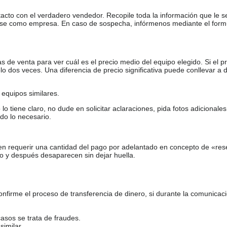
tacto con el verdadero vendedor. Recopile toda la información que le s
arse como empresa. En caso de sospecha, infórmenos mediante el form
de venta para ver cuál es el precio medio del equipo elegido. Si el pr
o dos veces. Una diferencia de precio significativa puede conllevar a 
equipos similares.
tiene claro, no dude en solicitar aclaraciones, pida fotos adicional
do lo necesario.
en requerir una cantidad del pago por adelantado en concepto de «res
o y después desaparecen sin dejar huella.
firme el proceso de transferencia de dinero, si durante la comunicaci
casos se trata de fraudes.
similar