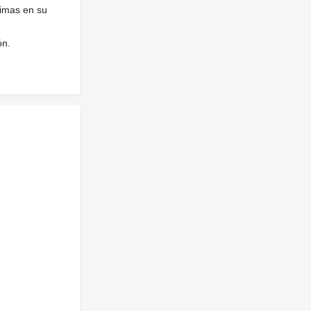
nimas en su
ón.