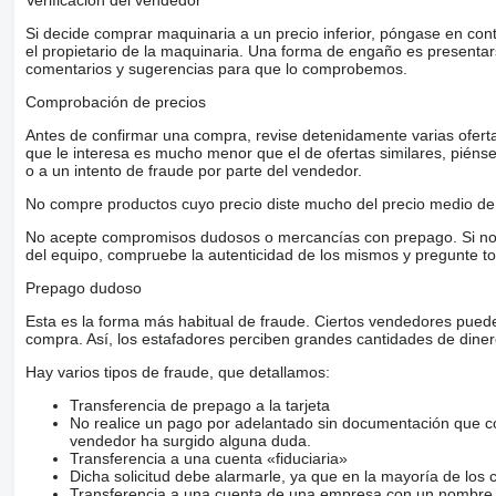
Verificación del vendedor
Si decide comprar maquinaria a un precio inferior, póngase en con
el propietario de la maquinaria. Una forma de engaño es present
comentarios y sugerencias para que lo comprobemos.
Comprobación de precios
Antes de confirmar una compra, revise detenidamente varias ofertas 
que le interesa es mucho menor que el de ofertas similares, piénsel
o a un intento de fraude por parte del vendedor.
No compre productos cuyo precio diste mucho del precio medio de 
No acepte compromisos dudosos o mercancías con prepago. Si no lo 
del equipo, compruebe la autenticidad de los mismos y pregunte to
Prepago dudoso
Esta es la forma más habitual de fraude. Ciertos vendedores pued
compra. Así, los estafadores perciben grandes cantidades de diner
Hay varios tipos de fraude, que detallamos:
Transferencia de prepago a la tarjeta
No realice un pago por adelantado sin documentación que con
vendedor ha surgido alguna duda.
Transferencia a una cuenta «fiduciaria»
Dicha solicitud debe alarmarle, ya que en la mayoría de los 
Transferencia a una cuenta de una empresa con un nombre 