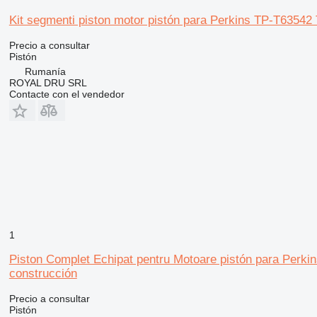
Kit segmenti piston motor pistón para Perkins TP-T6354
Precio a consultar
Pistón
Rumanía
ROYAL DRU SRL
Contacte con el vendedor
1
Piston Complet Echipat pentru Motoare pistón para Perk
construcción
Precio a consultar
Pistón