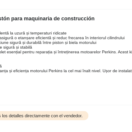
stón para maquinaria de construcción
lentă la uzură și temperaturi ridicate
igură o etanșare eficientă și reduc frecarea în interiorul cilindrului
iune sigură și durabilă între piston și biela motorului
 sigură și stabilă
 esențial pentru reparația și întreținerea motoarelor Perkins. Acest ki
ă
a și eficiența motorului Perkins la cel mai înalt nivel. Ușor de instalat
 los detalles directamente con el vendedor.