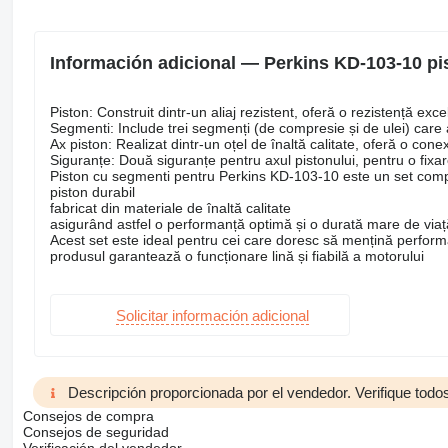
Información adicional — Perkins KD-103-10 pi
Piston: Construit dintr-un aliaj rezistent, oferă o rezistență exce
Segmenti: Include trei segmenți (de compresie și de ulei) care as
Ax piston: Realizat dintr-un oțel de înaltă calitate, oferă o conex
Siguranțe: Două siguranțe pentru axul pistonului, pentru o fixare
Piston cu segmenti pentru Perkins KD-103-10 este un set complet
piston durabil
fabricat din materiale de înaltă calitate
asigurând astfel o performanță optimă și o durată mare de viaț
Acest set este ideal pentru cei care doresc să mențină performanț
produsul garantează o funcționare lină și fiabilă a motorului
Solicitar información adicional
Descripción proporcionada por el vendedor. Verifique todos
Consejos de compra
Consejos de seguridad