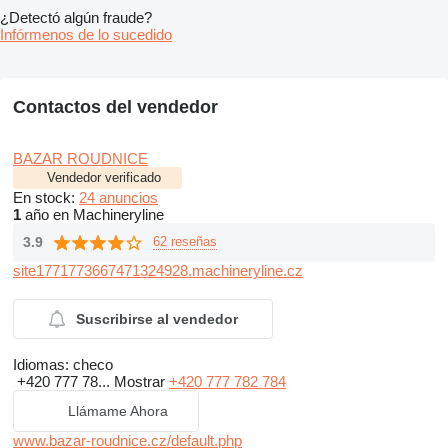
¿Detectó algún fraude?
Infórmenos de lo sucedido
Contactos del vendedor
BAZAR ROUDNICE
Vendedor verificado
En stock:
24 anuncios
1
año en Machineryline
3.9
62 reseñas
site1771773667471324928.machineryline.cz
Suscribirse al vendedor
Idiomas:
checo
+420 777 78...
Mostrar
+420 777 782 784
Llámame Ahora
www.bazar-roudnice.cz/default.php