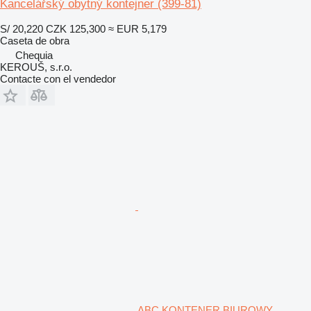
Kancelářský obytný kontejner (399-81)
S/ 20,220
CZK 125,300
≈ EUR 5,179
Caseta de obra
Chequia
KEROUŠ, s.r.o.
Contacte con el vendedor
ABC KONTENER BIUROWY