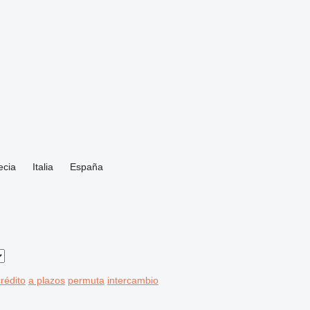
ecia
Italia
España
rédito
a plazos
permuta
intercambio