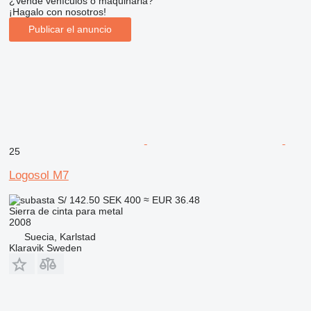
¿Vende vehículos o maquinaria?
¡Hagalo con nosotros!
Publicar el anuncio
25
Logosol M7
S/ 142.50
SEK 400
≈ EUR 36.48
Sierra de cinta para metal
2008
Suecia, Karlstad
Klaravik Sweden