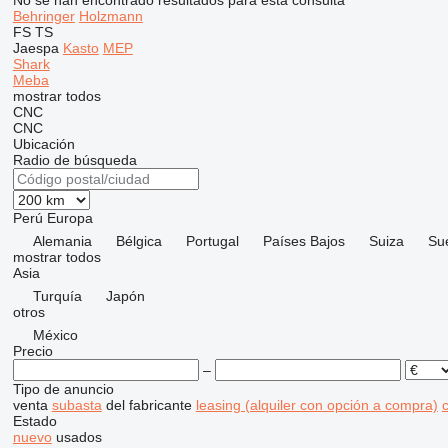
No se han encontrado resultados para esta consulta
Behringer
Holzmann
FS
TS
Jaespa
Kasto
MEP
Shark
Meba
mostrar todos
CNC
CNC
Ubicación
Radio de búsqueda
Perú
Europa
Alemania
Bélgica
Portugal
Países Bajos
Suiza
Su
mostrar todos
Asia
Turquía
Japón
otros
México
Precio
–
Tipo de anuncio
venta
subasta
del fabricante
leasing (alquiler con opción a compra)
c
Estado
nuevo
usados