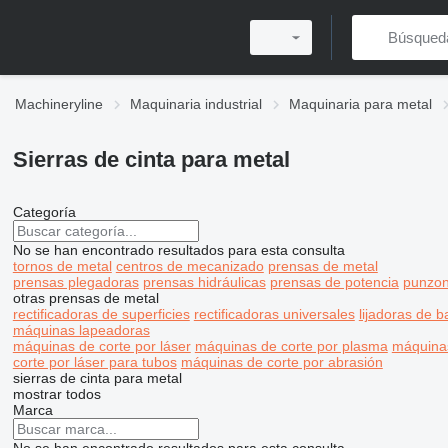
Machineryline
Maquinaria industrial
Maquinaria para metal
Sierras de cinta para metal
Categoría
No se han encontrado resultados para esta consulta
tornos de metal
centros de mecanizado
prensas de metal
prensas plegadoras
prensas hidráulicas
prensas de potencia
punzon
otras prensas de metal
rectificadoras de superficies
rectificadoras universales
lijadoras de 
máquinas lapeadoras
máquinas de corte por láser
máquinas de corte por plasma
máquinas
corte por láser para tubos
máquinas de corte por abrasión
sierras de cinta para metal
mostrar todos
Marca