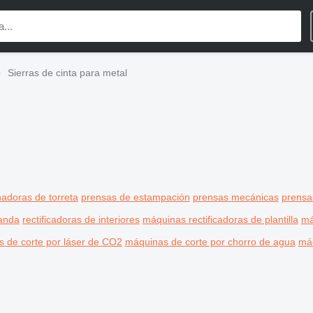
Sierras de cinta para metal
adoras de torreta
prensas de estampación
prensas mecánicas
prensa
banda
rectificadoras de interiores
máquinas rectificadoras de plantilla
má
 de corte por láser de CO2
máquinas de corte por chorro de agua
máq