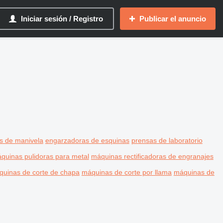
Iniciar sesión / Registro
Publicar el anuncio
s de manivela
engarzadoras de esquinas
prensas de laboratorio
quinas pulidoras para metal
máquinas rectificadoras de engranajes
uinas de corte de chapa
máquinas de corte por llama
máquinas de