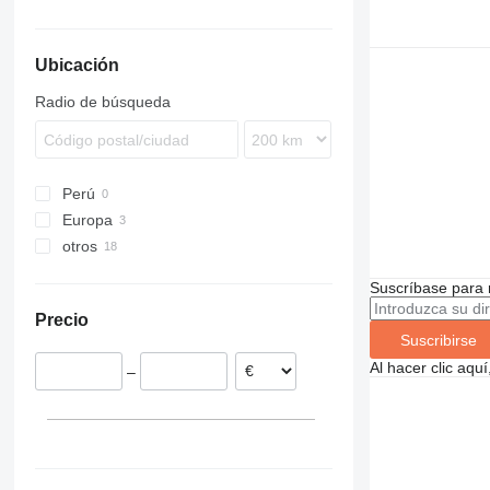
CTX
Ubicación
Radio de búsqueda
Perú
Europa
otros
Polonia
Portugal
Ucrania
Suscríbase para 
Precio
Suscribirse
Al hacer clic aq
–