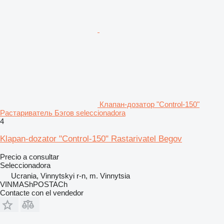
Клапан-дозатор "Control-150"
Растариватель Бэгов seleccionadora
4
Klapan-dozator "Control-150" Rastarivatel Begov
Precio a consultar
Seleccionadora
Ucrania, Vinnytskyi r-n, m. Vinnytsia
VINMAShPOSTACh
Contacte con el vendedor