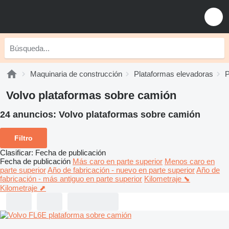
Maquinaria de construcción
Plataformas elevadoras
P
Volvo plataformas sobre camión
24 anuncios:
Volvo plataformas sobre camión
Filtro
Clasificar
:
Fecha de publicación
Fecha de publicación
Más caro en parte superior
Menos caro en
parte superior
Año de fabricación - nuevo en parte superior
Año de
fabricación - más antiguo en parte superior
Kilometraje ⬊
Kilometraje ⬈