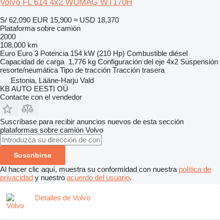
Volvo FL 614 4x2 WUMAG WT170H
S/ 62,090
EUR 15,900
≈ USD 18,370
Plataforma sobre camión
2000
108,000 km
Euro
Euro 3
Potencia
154 kW (210 Hp)
Combustible
diésel
Capacidad de carga
1,776 kg
Configuración del eje
4x2
Suspensión
resorte/neumática
Tipo de tracción
Tracción trasera
Estonia, Lääne-Harju Vald
KB AUTO EESTI OÜ
Contacte con el vendedor
Suscríbase para recibir anuncios nuevos de esta sección
plataformas sobre camión
Volvo
Suscribirse
Al hacer clic aquí, muestra su conformidad con nuestra
política de
privacidad
y nuestro
acuerdo del usuario
.
Detalles de Volvo