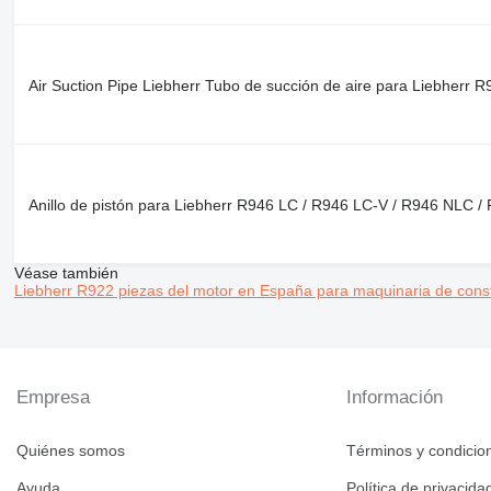
E-series
G-series
GP
Air Suction Pipe Liebherr Tubo de succión de aire para Liebher
IT
M-series
MH
PC
TH
Anillo de pistón para Liebherr R946 LC / R946 LC-V / R946 NLC 
V-series
Véase también
Liebherr R922 piezas del motor en España para maquinaria de cons
Empresa
Información
Quiénes somos
Términos y condicio
Ayuda
Política de privacida