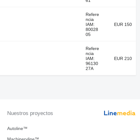
61
Refere
ncia
IAM:
EUR 150
80028
05
Refere
ncia
IAM:
EUR 210
96130
27A
Nuestros proyectos
Autoline™
Machineryline™