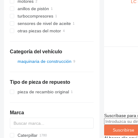
motores
anillos de pistón
turbocompresores
sensores de nivel de aceite
otras piezas del motor
Categoría del vehículo
maquinaria de construcción
excavadoras
Tipo de pieza de repuesto
pieza de recambio original
Marca
Suscríbase para 
Suscribirse
Caterpillar
Titan
AS
AX
ASC
GA
225LC
600 - series
BC
BB
320
Steiger
570
Al hacer clic aq