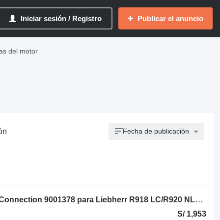
Iniciar sesión / Registro
Publicar el anuncio
as del motor
ón
Fecha de publicación
Rotary feed through Liebherr Rotary Connection 9001378 para Liebherr R918 LC/R920 NLC/R922 LC excavadora
S/ 1,953