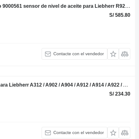
Indicador de nivel de aceite hidráulico 9000561 sensor de nivel de aceite para Liebherr R922 LC / R926 LC excavadora
S/ 585.80
Contacte con el vendedor
Tappet Nokvolger Liebherr 9273542 para Liebherr A312 / A902 / A904 / A912 / A914 / A922 / A924 / A932 / A944 / A954 / R902 / L534-434 / L538-432 / L541-289 / L544-442 / L544-443 / L544-444 / L554-452 / L564 / L574 / L580 / A942 / A974 / P904 / P912 / P932 / P934 / P942 / P944 / P954 / P964 / P974 / R321 / R902 / R904 / R912 / R914 / R922 / R924 / R932 / R934 / R942 / R944 / R954 / R964 / R974 - A 312 / A 902 / A 904 / A 912 / A 914 / A 922 / A 924 / A 932 / A 944 / A 954 / R 902 / L 534 - 434 / L 538 - 432 / L 541 - 289 / L 544 - 442 / L 544 - 443 / L 544 - 444 / L 554 - 452 / L 564 / L 574 / L580 / A 942 / A 974 / P 904 / P 912 / P 932 / P 934 / P 942 / P 944 / P 954 / P 964 / P 974 / R 321 / R 902 / R 904 / R 912 / R 914 / R 922 / R 924 / R 932 / R 934 / R 942 / R 944 / R 954 / R 964 / R 974 excavadora
S/ 234.30
Contacte con el vendedor