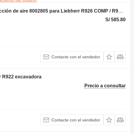
Air Suction Pipe Liebherr Tubo de succión de aire 8002805 para Liebherr R926 COMP / R926 K-LC / R922 LC excavadora
S/ 585.80
Contacte con el vendedor
r R922 excavadora
Precio a consultar
Contacte con el vendedor