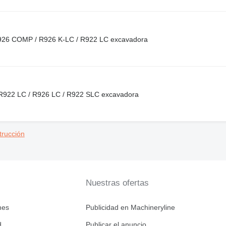
r R926 COMP / R926 K-LC / R922 LC excavadora
/ R922 LC / R926 LC / R922 SLC excavadora
trucción
Nuestras ofertas
nes
Publicidad en Machineryline
d
Publicar el anuncio