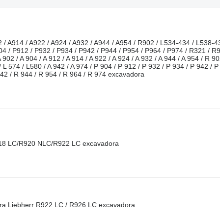
 / A914 / A922 / A924 / A932 / A944 / A954 / R902 / L534-434 / L538-4
04 / P912 / P932 / P934 / P942 / P944 / P954 / P964 / P974 / R321 / R
2 / A 904 / A 912 / A 914 / A 922 / A 924 / A 932 / A 944 / A 954 / R 902
 / L 574 / L580 / A 942 / A 974 / P 904 / P 912 / P 932 / P 934 / P 942 / P
942 / R 944 / R 954 / R 964 / R 974 excavadora
R918 LC/R920 NLC/R922 LC excavadora
 para Liebherr R922 LC / R926 LC excavadora