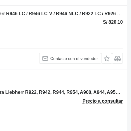
9613027A anillo de pistón para Liebherr R946 LC / R946 LC-V / R946 NLC / R922 LC / R926 LC / R922 SLC excavadora
S/ 820.10
Contacte con el vendedor
Liebherr 5700107 turbocompresor para Liebherr R922, R942, R944, R954, A900, A944, A954, PR734, PR742 excavadora
Precio a consultar