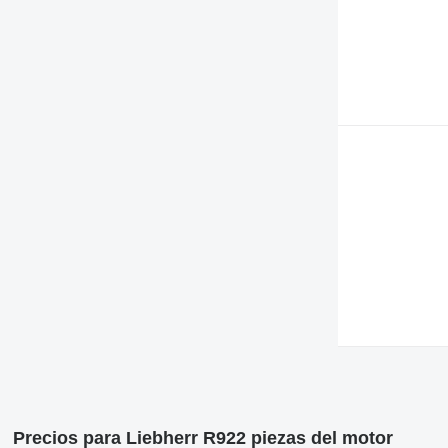
571G
572G
631
730
740
769
772
773
777
816
824
826
910
920
924
926
928
930
Precios para Liebherr R922 piezas del motor
936