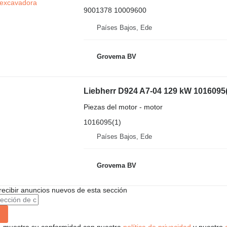
9001378 10009600
Países Bajos, Ede
Grovema BV
Liebherr D924 A7-04 129 kW 1016095(
Piezas del motor - motor
1016095(1)
Países Bajos, Ede
Grovema BV
recibir anuncios nuevos de esta sección
uí, muestra su conformidad con nuestra
política de privacidad
y nuestro