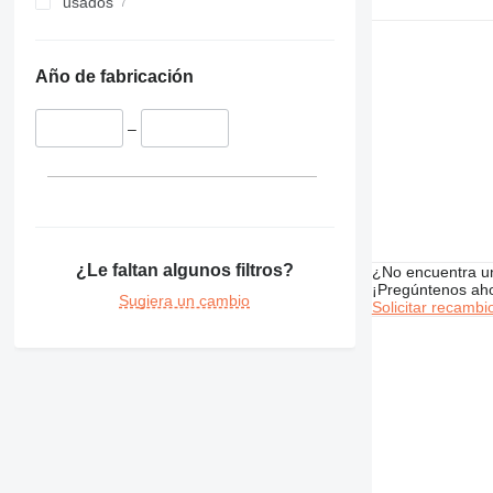
usados
340
R984
345
349
Año de fabricación
350
365
–
374
375
390
416
420
¿Le faltan algunos filtros?
422
¿No encuentra u
¡Pregúntenos ah
424
Sugiera un cambio
Solicitar recambi
426
428
430
432
434
438
444