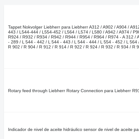
938
950
953
Tappet Nokvolger Liebherr para Liebherr A312 / A902 / A904 / A912
955
443 / L544-444 / L554-452 / L564 / L574 / L580 / A942 / A974 / P9
962
R924 / R932 / R934 / R942 / R944 / R954 / R964 / R974 - A 312 / A 90
- 289 / L 544 - 442 / L 544 - 443 / L 544 - 444 / L 554 - 452 / L 564
963
R 902 / R 904 / R 912 / R 914 / R 922 / R 924 / R 932 / R 934 / R 
966
972
973
980
988
990
Rotary feed through Liebherr Rotary Connection para Liebherr 
992
AP
C-series
CS
DE
Indicador de nivel de aceite hidráulico sensor de nivel de aceite
D series