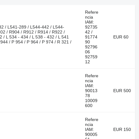
Refere
ncia
IAM:
32 / L541-289 / L544-442 / L544-
92735
902 / R904 / R912 / R914 / R922 /
42 /
 / L 534 - 434 / L 538 - 432 / L 541
91774
EUR 60
 944 / P 954 / P 964 / P 974 / R 321 /
90
92796
06
92759
12
Refere
ncia
IAM:
90013
EUR 500
78
10009
600
Refere
ncia
IAM:
EUR 150
90005