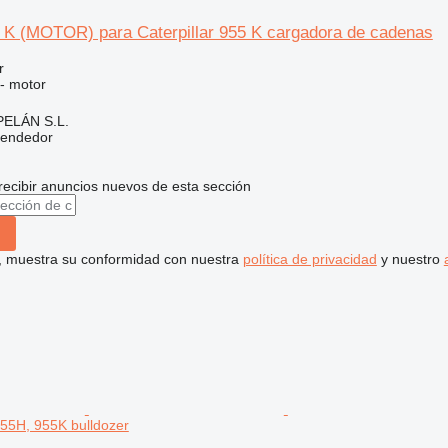
5 K (MOTOR) para Caterpillar 955 K cargadora de cadenas
r
 - motor
ELÁN S.L.
vendedor
recibir anuncios nuevos de esta sección
uí, muestra su conformidad con nuestra
política de privacidad
y nuestro
955H, 955K bulldozer