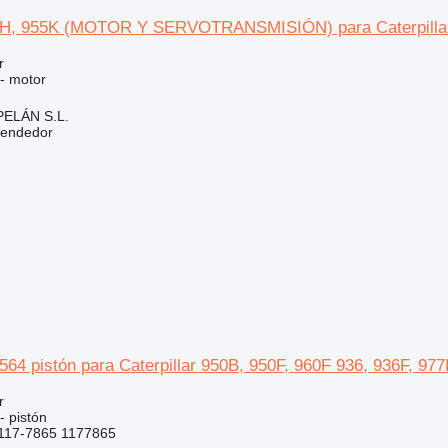
55H, 955K (MOTOR Y SERVOTRANSMISIÓN) para Caterpillar
r
 - motor
ELÁN S.L.
vendedor
1564 pistón para Caterpillar 950B, 950F, 960F 936, 936F, 9
r
- pistón
117-7865 1177865