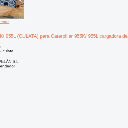
denas
5K/ 955L (CULATA) para Caterpillar 955K/ 955L cargadora d
r
- culata
ELÁN S.L.
vendedor