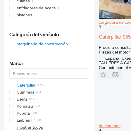
culatas
enfriadores de aceite
pistones
cargadora de ca
9
Categoría del vehículo
Caterpillar 95
maquinaria de construcción
Precio a consulta
maquinaria para movimiento de
Piezas del motor 
tierra
España, Uxes
cargadoras de construcción
bulldozers
TALLERES A.CAP
Marca
Contacte con el 
cargadoras de cadenas
cargadoras de ruedas
Caterpillar
Titan
AS
AX
ASC
GA
225LC
600 - series
BC
BB
320
Steiger
570
Cummins
AZ
1304
BM
DTV
331
580
12H
Deutz
1404
BW
334
590
12K
C-series
Mega
AC
Komatsu
1504
337
621
120
KTA
CC
BF
D-series
TD
CC
ATF
760
FD
EX
E-series
F-series
F-series
AL
XL
GMK
44C
HD
H-series
H-series
EX
SCX
806
HL-series
DD
TD
1CX
450
310 G
SK
Kubota
1604
341
688
140
DF
D-series
DL
860
FL
FB
MHL
HCR
SL
44D
ZW
HSL
ECM
2CX
310 J
BR
KMK
120G
Liebherr
1704
430
695
160
F2L912
DX
FR
FD
W-series
55D
ZX
HX-series
3CX
310 K
D series
A-series
120H
140G
de cadenas
mostrar todos
AR
453
821
215
SD
FH
B-series
Zaxis
R-series
4CX
410
GD
B-series
A-series
T-series
GT
LE
50
12
MB
P-series
D-series
S-series
B-series
PD
L-series
EB
1100 Series
RW
SKL
643
SD
SH
ATF
TB
T-series
820
W
6300
DPU
WG
RP
B-series
ZL
120K
140H
160H
4