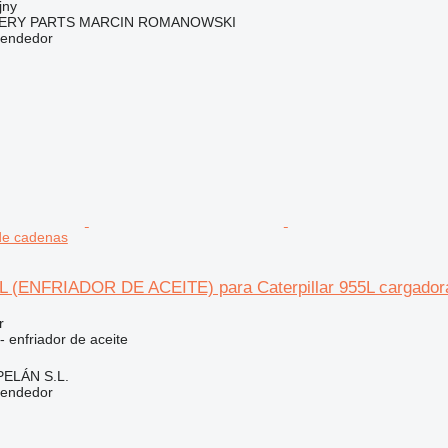
jny
ERY PARTS MARCIN ROMANOWSKI
vendedor
de cadenas
55L (ENFRIADOR DE ACEITE) para Caterpillar 955L cargador
r
- enfriador de aceite
ELÁN S.L.
vendedor