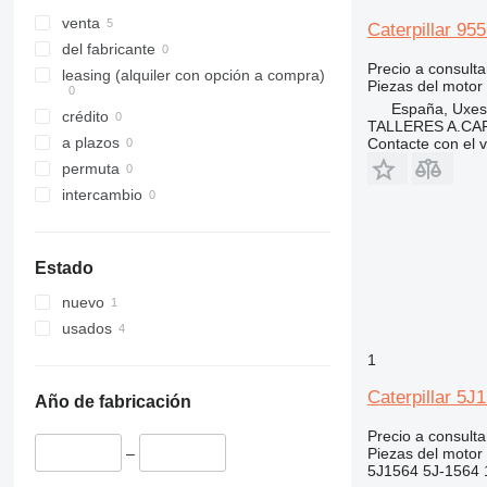
317
315C
venta
Caterpillar 9
318
315D
del fabricante
Precio a consulta
320
318C
leasing (alquiler con opción a compra)
Piezas del motor
321
320B
España, Uxes
crédito
322
320C
TALLERES A.CAP
a plazos
Contacte con el 
323
320D
322C
permuta
324
320E
323D
intercambio
325
320L
324D
326
325B
329
325C
326D
325BL
Estado
330
325D
329D
nuevo
336
329EL
330B
usados
340
330C
336D
330BL
345
330D
336EL
330CL
1
349
330F
345B
Caterpillar 5J
Año de fabricación
350
330L
345C
345BL
Precio a consulta
365
345D
350L
Piezas del motor 
–
374
365B
5J1564 5J-1564 