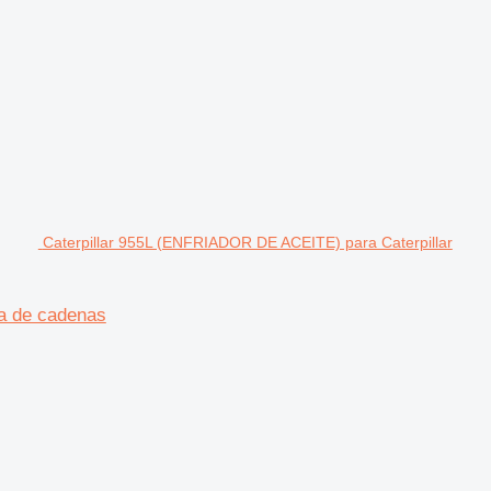
Caterpillar 955L (ENFRIADOR DE ACEITE) para Caterpillar
a de cadenas