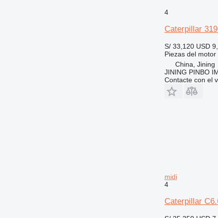
PC
D9
M315
M313C
4
TH
D10
M316
V-series
D11
M318
TH336
Caterpillar 31
D343
M320
TH407
S/ 33,120
USD 9
M322
Piezas del motor
M325
China, Jining
JINING PINBO 
Contacte con el 
midi
4
Caterpillar C6