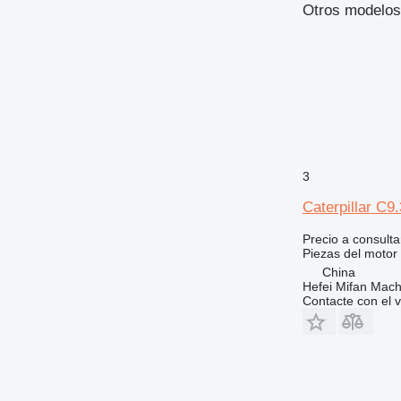
Otros modelos 
772
769C
773
769D
777
816
777B
824
777D
826
777F
824C
910
777G
824G
826G
920
3
924
926
924F
Caterpillar C9
928
924G
Precio a consulta
930
924H
Piezas del motor
936
924K
930G
China
Hefei Mifan Mac
938
930H
936F
Contacte con el 
950
930K
938F
953
930M
938G
950B
955
938H
950F
953C
962
950G
953D
955L
963
950H
962G
950GC