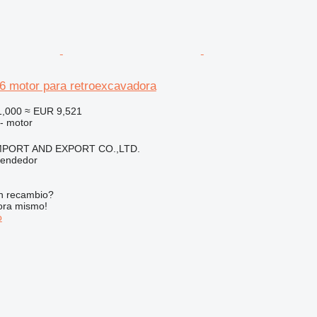
26 motor para retroexcavadora
1,000
≈ EUR 9,521
 - motor
IMPORT AND EXPORT CO.,LTD.
vendedor
n recambio?
ora mismo!
o