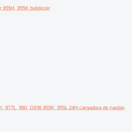
 955H, 955K bulldozer
77K, 977L, 980, G936 955K, 955L 24H cargadora de ruedas