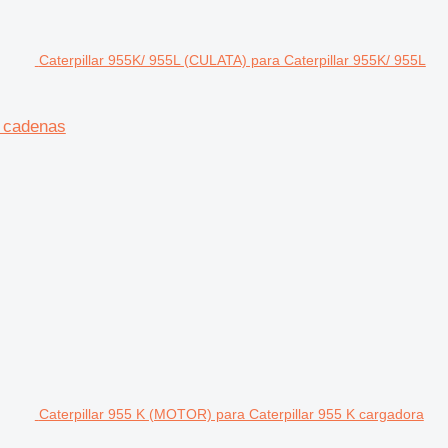
Caterpillar 955K/ 955L (CULATA) para Caterpillar 955K/ 955L
e cadenas
Caterpillar 955 K (MOTOR) para Caterpillar 955 K cargadora