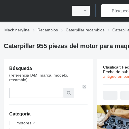
Machineryline
Recambios
Caterpillar recambios
Caterpil
Caterpillar 955 piezas del motor para maq
Clasificar
:
Fec
Búsqueda
5 anuncios
Fecha de publ
(referencia IAM, marca, modelo,
antiguo en par
recambio)
Categoría
motores