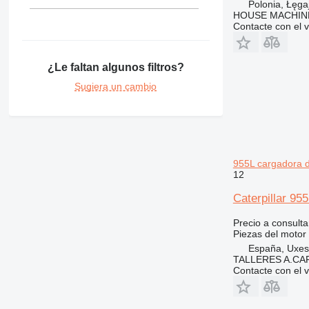
375
365CL
Polonia, Łęga
HOUSE MACHIN
390
Contacte con el 
416
390F
420
416C
¿Le faltan algunos filtros?
422
416D
424
416E
Sugiera un cambio
426
428
426C
430
428C
432
428D
430F
955L cargadora 
434
428E
432D
12
438
428F
432E
434E
Caterpillar 9
444
432F
434F
438C
571G
444F
Precio a consulta
572G
Piezas del motor 
España, Uxes
631
TALLERES A.CAP
730
631E
Contacte con el 
740
769