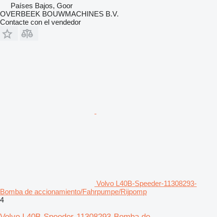
Países Bajos, Goor
OVERBEEK BOUWMACHINES B.V.
Contacte con el vendedor
Volvo L40B-Speeder-11308293-
Bomba de accionamiento/Fahrpumpe/Rijpomp
4
Volvo L40B-Speeder-11308293-Bomba de