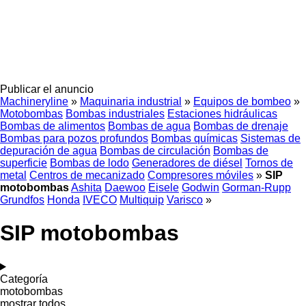
Publicar el anuncio
Machineryline
»
Maquinaria industrial
»
Equipos de bombeo
»
Motobombas
Bombas industriales
Estaciones hidráulicas
Bombas de alimentos
Bombas de agua
Bombas de drenaje
Bombas para pozos profundos
Bombas químicas
Sistemas de
depuración de agua
Bombas de circulación
Bombas de
superficie
Bombas de lodo
Generadores de diésel
Tornos de
metal
Centros de mecanizado
Compresores móviles
»
SIP
motobombas
Ashita
Daewoo
Eisele
Godwin
Gorman-Rupp
Grundfos
Honda
IVECO
Multiquip
Varisco
»
SIP motobombas
Categoría
motobombas
mostrar todos