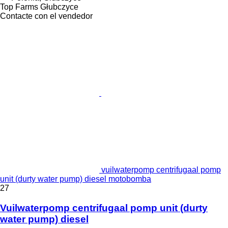
Top Farms Głubczyce
Contacte con el vendedor
vuilwaterpomp centrifugaal pomp
unit (durty water pump) diesel motobomba
27
Vuilwaterpomp centrifugaal pomp unit (durty
water pump) diesel