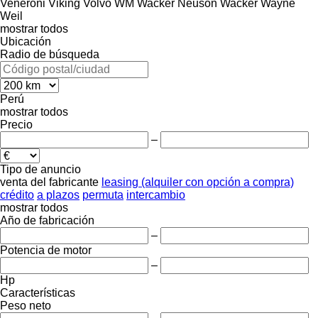
Veneroni
Viking
Volvo
WM
Wacker Neuson
Wacker
Wayne
Weil
mostrar todos
Ubicación
Radio de búsqueda
Perú
mostrar todos
Precio
–
Tipo de anuncio
venta
del fabricante
leasing (alquiler con opción a compra)
crédito
a plazos
permuta
intercambio
mostrar todos
Año de fabricación
–
Potencia de motor
–
Hp
Características
Peso neto