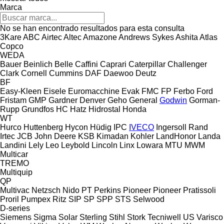
Marca
No se han encontrado resultados para esta consulta
3Kare
ABC
Airtec
Altec
Amazone
Andrews Sykes
Ashita
Atlas
Copco
WEDA
Bauer
Beinlich
Belle
Caffini
Caprari
Caterpillar
Challenger
Clark
Cornell
Cummins
DAF
Daewoo
Deutz
BF
Easy-Kleen
Eisele
Euromacchine
Evak
FMC
FP
Ferbo
Ford
Fristam
GMP
Gardner Denver
Geho
General
Godwin
Gorman-
Rupp
Grundfos
HC
Hatz
Hidrostal
Honda
WT
Hurco
Huttenberg
Hycon
Hüdig
IPC
IVECO
Ingersoll Rand
Irtec
JCB
John Deere
KSB
Kimadan
Kohler
LandHonor
Landa
Landini
Lely
Leo
Leybold
Lincoln
Linx
Lowara
MTU
MWM
Multicar
TREMO
Multiquip
QP
Multivac
Netzsch
Nido
PT
Perkins
Pioneer
Pioneer
Pratissoli
Proril
Pumpex
Ritz
SIP
SP
SPP
STS
Selwood
D-series
Siemens
Sigma
Solar
Sterling
Stihl
Stork
Tecniwell
US
Varisco