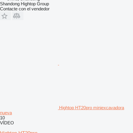
Shandong Hightop Group
Contacte con el vendedor
Hightop HT20pro miniexcavadora
nueva
10
VÍDEO