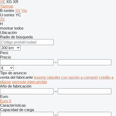
XE
XG
XR
Yanmar
B-series
SV
Vio
U-series
YC
ZE
H
mostrar todos
Ubicación
Radio de búsqueda
Perú
Precio
–
Tipo de anuncio
venta
del fabricante
leasing (alquiler con opción a compra)
crédito
a
plazos
permuta
intercambio
Año de fabricación
–
Euro
Euro 5
Características
Capacidad de carga
–