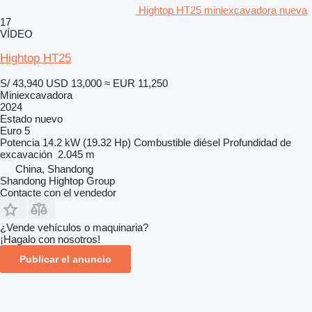
Hightop HT25 miniexcavadora nueva
17
VÍDEO
Hightop HT25
S/ 43,940
USD 13,000
≈ EUR 11,250
Miniexcavadora
2024
Estado
nuevo
Euro 5
Potencia
14.2 kW (19.32 Hp)
Combustible
diésel
Profundidad de
excavación
2.045 m
China, Shandong
Shandong Hightop Group
Contacte con el vendedor
¿Vende vehículos o maquinaria?
¡Hagalo con nosotros!
Publicar el anuncio