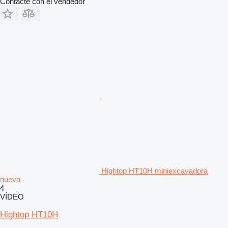
Contacte con el vendedor
Hightop HT10H miniexcavadora
nueva
4
VÍDEO
Hightop HT10H