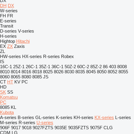
DX
DH
DX
W-series
FH
FR
E-series
Transit
D-series
V-series
H-series
Hightop
Hitachi
EX
ZX
Zaxis
ZL
HW-series
HX-series
R-series
Robex
IS
16C-1
25Z-1
26C-1
35Z-1
36C-1
50Z-2
60C-2
85Z-2
86
403
8008
8010
8014
8016
8018
8025
8026
8030
8035
8045
8050
8052
8055
8060
8065
8080
8085
JS
CT
HT
KV
PC
HD
SK
SS
Komatsu
PC
8085
KL
Kubota
A-series
B-series
GL-series
K-series
KH-series
KX-series
L-series
M-series
R-series
U-series
906F
9017
9018
9027FZTS
9035E
9035FZTS
9075F
CLG
CDM
LG