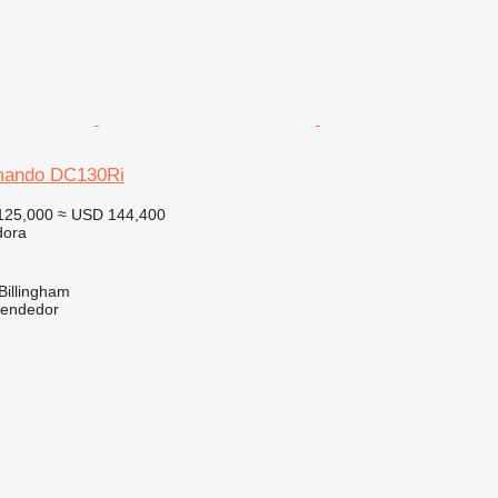
mando DC130Ri
125,000
≈ USD 144,400
dora
Billingham
vendedor