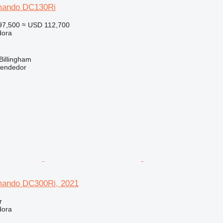
mando DC130Ri
97,500
≈ USD 112,700
dora
Billingham
vendedor
ando DC300Ri, 2021
r
dora