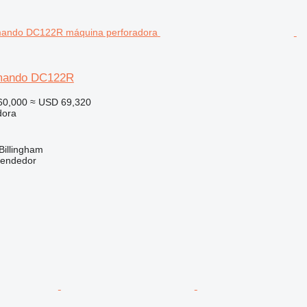
mando DC122R
60,000
≈ USD 69,320
dora
Billingham
vendedor