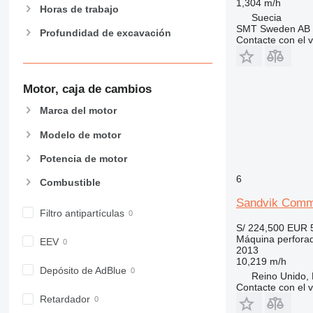
1,304 m/h
Horas de trabajo
Suecia
SMT Sweden AB
Profundidad de excavación
Contacte con el 
Motor, caja de cambios
Marca del motor
Modelo de motor
Potencia de motor
6
Combustible
Sandvik Com
Filtro antipartículas
S/ 224,500
EUR 
Máquina perfora
EEV
2013
10,219 m/h
Depósito de AdBlue
Reino Unido, 
Contacte con el 
Retardador