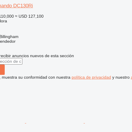
mando DC130Ri
110,000
≈ USD 127,100
dora
Billingham
vendedor
recibir anuncios nuevos de esta sección
uí, muestra su conformidad con nuestra
política de privacidad
y nuestro