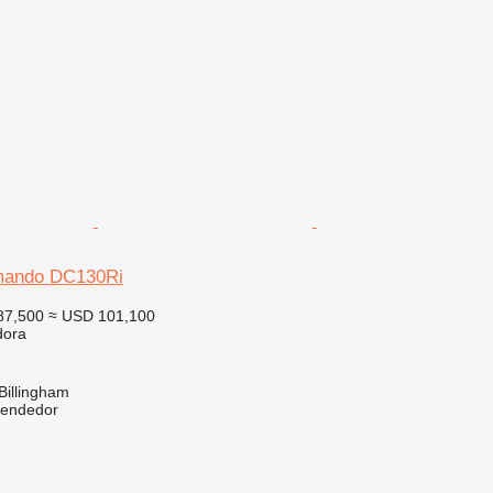
mando DC130Ri
87,500
≈ USD 101,100
dora
Billingham
vendedor