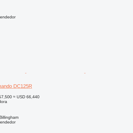
vendedor
mando DC125R
57,500
≈ USD 66,440
dora
Billingham
vendedor