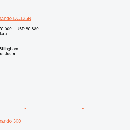
mando DC125R
70,000
≈ USD 80,880
dora
Billingham
vendedor
ando 300