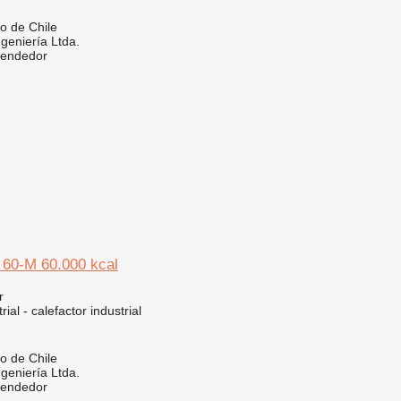
go de Chile
eniería Ltda.
vendedor
 60-M 60.000 kcal
r
ial - calefactor industrial
go de Chile
eniería Ltda.
vendedor