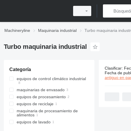
Machineryline
Maquinaria industrial
Turbo maquinaria industr
Turbo maquinaria industrial
Clasificar
:
Fec
Categoría
16 anuncio
Fecha de publ
antiguo en par
equipos de control climático industrial
maquinarias de envasado
calefactores industriales
equipos de procesamiento
máquinas de llenado
equipos de reciclaje
máquinas llenadoras de tubos
equipos de mezclado
maquinaria de procesamiento de
maquinaria de reciclaje de plástico
alimentos
equipos de lavado
otra maquinaria de procesamiento
de alimentos
fregaderos comerciales