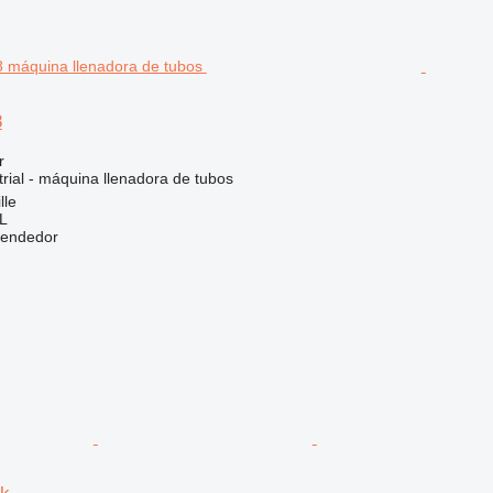
8
r
rial - máquina llenadora de tubos
lle
L
vendedor