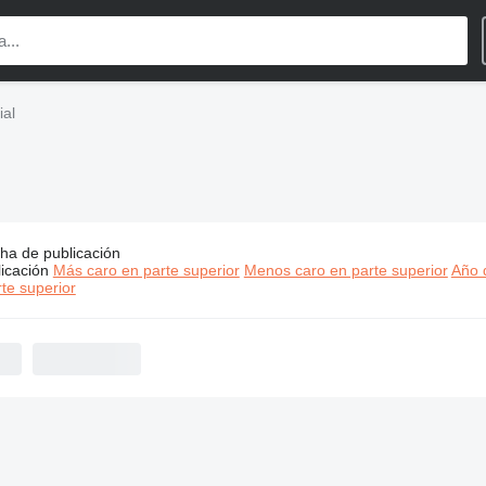
ial
ha de publicación
s:
Turbo maquinaria industrial
icación
Más caro en parte superior
Menos caro en parte superior
Año d
te superior