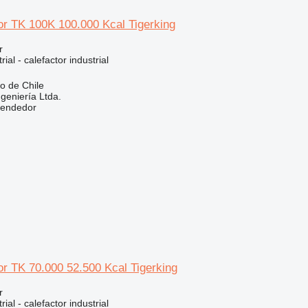
or TK 100K 100.000 Kcal Tigerking
r
ial - calefactor industrial
go de Chile
eniería Ltda.
vendedor
or TK 70.000 52.500 Kcal Tigerking
r
ial - calefactor industrial