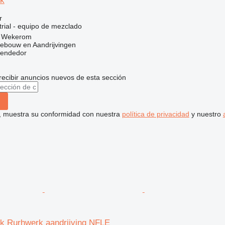
rk
r
trial - equipo de mezclado
, Wekerom
ebouw en Aandrijvingen
vendedor
recibir anuncios nuevos de esta sección
uí, muestra su conformidad con nuestra
política de privacidad
y nuestro
k Rurhwerk aandrijving NFLE