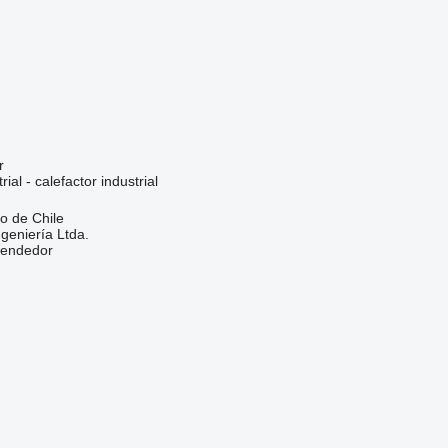
r
ial - calefactor industrial
go de Chile
eniería Ltda.
vendedor