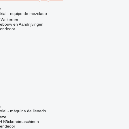
r
trial - equipo de mezclado
, Wekerom
ebouw en Aandrijvingen
vendedor
r
rial - máquina de llenado
eze
 Bäckereimaschinen
vendedor