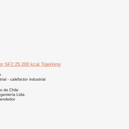
or SF2 25.200 kcal Tigerking
r
ial - calefactor industrial
go de Chile
eniería Ltda.
vendedor