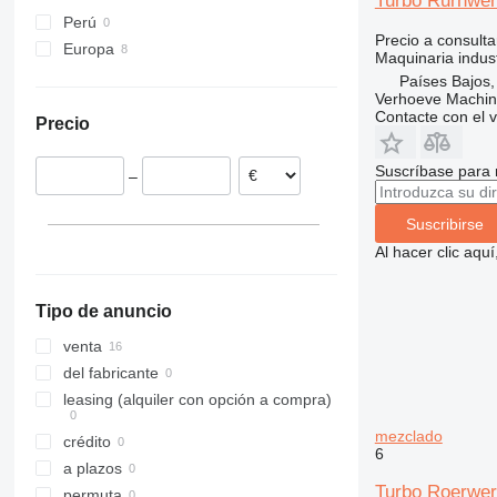
Turbo Rurhwe
Perú
XRHS
V-series
StitchLiner
Precio a consulta
Europa
XRVS
VAC
Maquinaria indus
Países Bajos
ZT
Países Bajos
Verhoeve Machin
Francia
Contacte con el 
Precio
Polonia
España
Suscríbase para 
–
Alemania
Austria
Suscribirse
Al hacer clic aq
Tipo de anuncio
venta
del fabricante
leasing (alquiler con opción a compra)
mezclado
crédito
6
a plazos
Turbo Roerwer
permuta