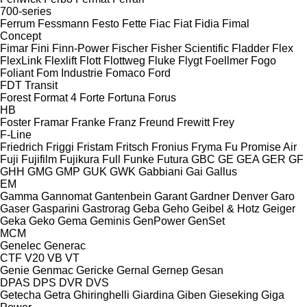
700-series
Ferrum
Fessmann
Festo
Fette
Fiac
Fiat
Fidia
Fimal
Concept
Fimar
Fini
Finn-Power
Fischer
Fisher Scientific
Fladder
Flex
FlexLink
Flexlift
Flott
Flottweg
Fluke
Flygt
Foellmer
Fogo
Foliant
Fom Industrie
Fomaco
Ford
FDT
Transit
Forest
Format 4
Forte
Fortuna
Forus
HB
Foster
Framar
Franke
Franz
Freund
Frewitt
Frey
F-Line
Friedrich
Friggi
Fristam
Fritsch
Fronius
Fryma
Fu Promise Air
Fuji
Fujifilm
Fujikura
Full
Funke
Futura
GBC
GE
GEA
GER
GF
GHH
GMG
GMP
GUK
GWK
Gabbiani
Gai
Gallus
EM
Gamma
Gannomat
Gantenbein
Garant
Gardner Denver
Garo
Gaser
Gasparini
Gastrorag
Geba
Geho
Geibel & Hotz
Geiger
Geka
Geko
Gema
Geminis
GenPower
GenSet
MCM
Genelec
Generac
CTF
V20
VB
VT
Genie
Genmac
Gericke
Gernal
Gernep
Gesan
DPAS
DPS
DVR
DVS
Getecha
Getra
Ghiringhelli
Giardina
Giben
Gieseking
Giga