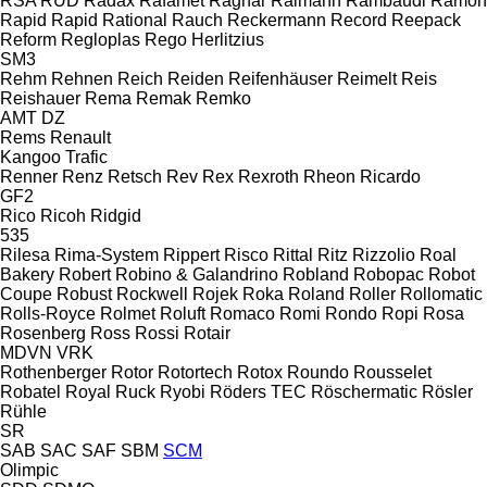
RSA
RUD
Radax
Rafamet
Ragnar
Raimann
Rambaudi
Ramon
Rapid
Rapid
Rational
Rauch
Reckermann
Record
Reepack
Reform
Regloplas
Rego Herlitzius
SM3
Rehm
Rehnen
Reich
Reiden
Reifenhäuser
Reimelt
Reis
Reishauer
Rema
Remak
Remko
AMT
DZ
Rems
Renault
Kangoo
Trafic
Renner
Renz
Retsch
Rev
Rex
Rexroth
Rheon
Ricardo
GF2
Rico
Ricoh
Ridgid
535
Rilesa
Rima-System
Rippert
Risco
Rittal
Ritz
Rizzolio
Roal
Bakery
Robert
Robino & Galandrino
Robland
Robopac
Robot
Coupe
Robust
Rockwell
Rojek
Roka
Roland
Roller
Rollomatic
Rolls-Royce
Rolmet
Roluft
Romaco
Romi
Rondo
Ropi
Rosa
Rosenberg
Ross
Rossi
Rotair
MDVN
VRK
Rothenberger
Rotor
Rotortech
Rotox
Roundo
Rousselet
Robatel
Royal
Ruck
Ryobi
Röders TEC
Röschermatic
Rösler
Rühle
SR
SAB
SAC
SAF
SBM
SCM
Olimpic