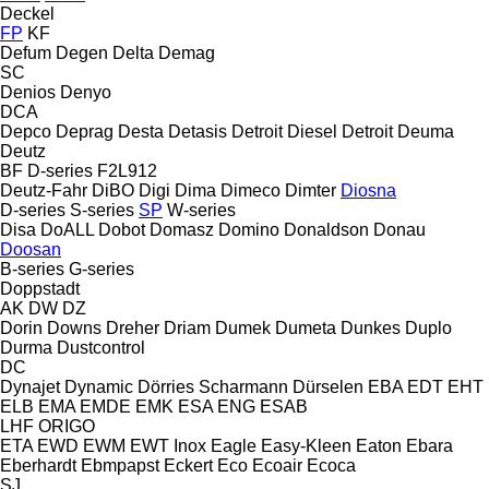
Deckel
FP
KF
Defum
Degen
Delta
Demag
SC
Denios
Denyo
DCA
Depco
Deprag
Desta
Detasis
Detroit Diesel
Detroit
Deuma
Deutz
BF
D-series
F2L912
Deutz-Fahr
DiBO
Digi
Dima
Dimeco
Dimter
Diosna
D-series
S-series
SP
W-series
Disa
DoALL
Dobot
Domasz
Domino
Donaldson
Donau
Doosan
B-series
G-series
Doppstadt
AK
DW
DZ
Dorin
Downs
Dreher
Driam
Dumek
Dumeta
Dunkes
Duplo
Durma
Dustcontrol
DC
Dynajet
Dynamic
Dörries Scharmann
Dürselen
EBA
EDT
EHT
ELB
EMA
EMDE
EMK
ESA ENG
ESAB
LHF
ORIGO
ETA
EWD
EWM
EWT Inox
Eagle
Easy-Kleen
Eaton
Ebara
Eberhardt
Ebmpapst
Eckert
Eco
Ecoair
Ecoca
SJ