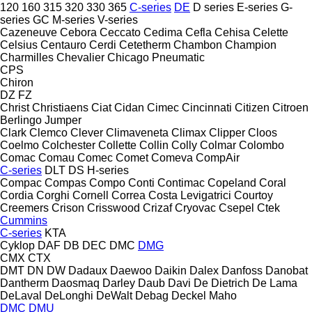
120
160
315
320
330
365
C-series
DE
D series
E-series
G-
series
GC
M-series
V-series
Cazeneuve
Cebora
Ceccato
Cedima
Cefla
Cehisa
Celette
Celsius
Centauro
Cerdi
Cetetherm
Chambon
Champion
Charmilles
Chevalier
Chicago Pneumatic
CPS
Chiron
DZ
FZ
Christ
Christiaens
Ciat
Cidan
Cimec
Cincinnati
Citizen
Citroen
Berlingo
Jumper
Clark
Clemco
Clever
Climaveneta
Climax
Clipper
Cloos
Coelmo
Colchester
Collette
Collin
Colly
Colmar
Colombo
Comac
Comau
Comec
Comet
Comeva
CompAir
C-series
DLT
DS
H-series
Compac
Compas
Compo
Conti
Contimac
Copeland
Coral
Cordia
Corghi
Cornell
Correa
Costa Levigatrici
Courtoy
Creemers
Crison
Crisswood
Crizaf
Cryovac
Csepel
Ctek
Cummins
C-series
KTA
Cyklop
DAF
DB
DEC
DMC
DMG
CMX
CTX
DMT
DN
DW
Dadaux
Daewoo
Daikin
Dalex
Danfoss
Danobat
Dantherm
Daosmaq
Darley
Daub
Davi
De Dietrich
De Lama
DeLaval
DeLonghi
DeWalt
Debag
Deckel Maho
DMC
DMU