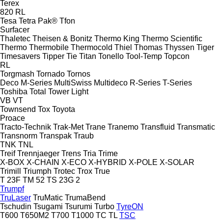
Terex
820
RL
Tesa
Tetra Pak®
Tfon
Surfacer
Thaletec
Theisen & Bonitz
Thermo King
Thermo Scientific
Thermo
Thermobile
Thermocold
Thiel
Thomas
Thyssen
Tiger
Timesavers
Tipper Tie
Titan
Tonello
Tool-Temp
Topcon
RL
Torgmash
Tornado
Tornos
Deco
M-Series
MultiSwiss
Multideco
R-Series
T-Series
Toshiba
Total
Tower Light
VB
VT
Townsend
Tox
Toyota
Proace
Tracto-Technik
Trak-Met
Trane
Tranemo
Transfluid
Transmatic
Transnorm
Transpak
Traub
TNK
TNL
Treif
Trennjaeger
Trens
Tria
Trime
X-BOX
X-CHAIN
X-ECO
X-HYBRID
X-POLE
X-SOLAR
Trimill
Triumph
Trotec
Trox
True
T 23F
TM 52
TS 23G 2
Trumpf
TruLaser
TruMatic
TrumaBend
Tschudin
Tsugami
Tsurumi
Turbo
TyreON
T600
T650M2
T700
T1000
TC
TL
TSC