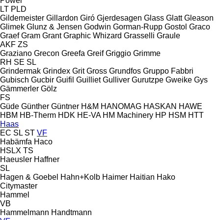
Power
LT
PLD
Gildemeister
Gillardon
Giró
Gjerdesagen
Glass
Glatt
Gleason
Glimek
Glunz & Jensen
Godwin
Gorman-Rupp
Gostol
Graco
Graef
Gram
Grant
Graphic Whizard
Grasselli
Graule
AKF
ZS
Graziano
Grecon
Greefa
Greif
Griggio
Grimme
RH
SE
SL
Grindermak
Grindex
Grit
Gross
Grundfos
Gruppo Fabbri
Gubisch
Gucbir
Guifil
Guilliet
Gulliver
Gurutzpe
Gweike
Gys
Gämmerler
Gölz
FS
Güde
Günther
Güntner
H&M
HANOMAG
HASKAN
HAWE
HBM
HB‑Therm
HDK
HE-VA
HM Machinery
HP
HSM
HTT
Haas
EC
SL
ST
VF
Habämfa
Haco
HSLX
TS
Haeusler
Haffner
SL
Hagen & Goebel
Hahn+Kolb
Haimer
Haitian
Hako
Citymaster
Hammel
VB
Hammelmann
Handtmann