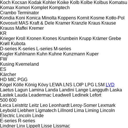
Koch
Kocsan
Kodak
Kohler
Koike
Kolb
Kolbe
Kolbus
Komatsu
Komax
Komori
Komplet
Komptech
Crambo
Terminator
Kondia
Koni
Konica Minolta
Koppens
Kornit
Kosme
Kotło-Pol
Kovosvit MAS
Kraft & Dele
Kramer
Kranzle
Kraus
Krause
Krauss Maffei
Kremer
KR
Krieger
Kroll
Kronen
Krones
Krumbein
Krupp
Krämer Grebe
Krøll
Kubota
D-series
K-series
L-series
M-series
Kugler
Kuhlmann
Kuhn
Kuhne
Kunzmann
Kuper
FW
Kusing
Kverneland
ES
Kärcher
HD
MIC
PGG
Kögel
Kölle
König
Kövy
LEWA
LNS
LOIP
LPG
LSM
LVD
Laetus
Lagun
Lamina
Landa
Landini
Lange
Langguth
Laska
Lastek
Lauda
Leadermac
Leadwell
Ledinek
Lefort
500
600
Leica
Leistritz
Leitz
Leo
Leonhardt
Leroy-Somer
Lexmark
Leybold
Liebherr
Ligmatech
Lillnord
Lima
Liming
Lincoln
Electric
Lincoln
Linde
E-series
R-series
Lindner
Linx
Lippelt
Lisse
Lissmac