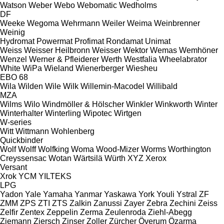
Watson
Weber
Webo
Webomatic
Wedholms
DF
Weeke
Wegoma
Wehrmann
Weiler
Weima
Weinbrenner
Weinig
Hydromat
Powermat
Profimat
Rondamat
Unimat
Weiss
Weisser Heilbronn
Weisser
Wektor
Wemas
Wemhöner
Wenzel
Werner & Pfleiderer
Werth
Westfalia
Wheelabrator
White
WiPa
Wieland
Wienerberger
Wiesheu
EBO 68
Wila
Wilden
Wile
Wilk
Willemin-Macodel
Willibald
MZA
Wilms
Wilo
Windmöller & Hölscher
Winkler
Winkworth
Winter
Winterhalter
Winterling
Wipotec
Wirtgen
W-series
Witt
Wittmann
Wohlenberg
Quickbinder
Wolf
Wolff
Wolfking
Woma
Wood-Mizer
Worms
Worthington
Creyssensac
Wotan
Wärtsilä
Würth
XYZ
Xerox
Versant
Xrok
YCM
YILTEKS
LPG
Yadon
Yale
Yamaha
Yanmar
Yaskawa
York
Youli
Ystral
ZF
ZMM
ZPS
ZTI
ZTS
Zalkin
Zanussi
Zayer
Zebra
Zechini
Zeiss
Zelfir
Zentex
Zeppelin
Zerma
Zeulenroda
Ziehl-Abegg
Ziemann
Ziersch
Zinser
Zoller
Zürcher
Överum
Özarma