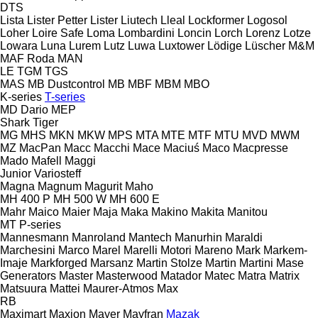
DTS
Lista
Lister Petter
Lister
Liutech
Lleal
Lockformer
Logosol
Loher
Loire Safe
Loma
Lombardini
Loncin
Lorch
Lorenz
Lotze
Lowara
Luna
Lurem
Lutz
Luwa
Luxtower
Lödige
Lüscher
M&M
MAF Roda
MAN
LE
TGM
TGS
MAS
MB Dustcontrol
MB
MBF
MBM
MBO
K-series
T-series
MD Dario
MEP
Shark
Tiger
MG
MHS
MKN
MKW
MPS
MTA
MTE
MTF
MTU
MVD
MWM
MZ
MacPan
Macc
Macchi
Mace
Maciuś
Maco
Macpresse
Mado
Mafell
Maggi
Junior
Variosteff
Magna
Magnum
Magurit
Maho
MH 400 P
MH 500 W
MH 600 E
Mahr
Maico
Maier
Maja
Maka
Makino
Makita
Manitou
MT
P-series
Mannesmann
Manroland
Mantech
Manurhin
Maraldi
Marchesini
Marco
Marel
Marelli Motori
Mareno
Mark
Markem-
Imaje
Markforged
Marsanz
Martin Stolze
Martin
Martini
Mase
Generators
Master
Masterwood
Matador
Matec
Matra
Matrix
Matsuura
Mattei
Maurer-Atmos
Max
RB
Maximart
Maxion
Mayer
Mayfran
Mazak