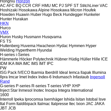
Hongniu
Horizon
AC
AFC
BQ
CCR
CRF
HMU
MC
PJ
SPF
ST
StitchLiner
VAC
Hoshizaki
Hosokawa Alpine
Hosokawa Micron
Houfek
Howden
Huawin
Huber
Hugo Beck
Hundegger
Hunkeler
Hunter
Hurakan
HKN
Hurco
VMX
Huron
Husky
Husmann
Husqvarna
FS
TS
Huttenberg
Huvema
Hwacheon
Hydac
Hymmen
Hyper
Welding
Hypertherm
Hyundai
H-series
i-Series
Hämmerle
Höcker Polytechnik
Hübner
Hüdig
Hüller Hille
ICE
IDM
IKA
IMA
IMC
IMS
IMT
IPC
PW
ISG Pack
IVECO
Ibarmia
Iberdrill
Ideal
Iemca
Ilapak
Illumina
Ilpra
Imcar
Imet
Index
Index-6
Indumasch
Infastaub
Ingersoll
Rand
G-series
P-series
R-series
T-series
VHP
XHP
Inject Star
Inmesol
Inotec
Inoxpa
Integra
International
1600
Interroll
Ipeka
Iprocomsa
Isernhäger
Ishida
Isitan
Istobal
Isve
Ital Form
Italdibipack
Italmac
Italpresse
Itec
Ixion
JAC
JAKA
JBT
JCB