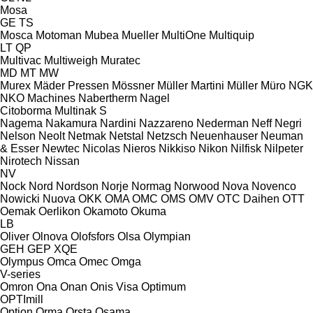
Mosa
GE
TS
Mosca
Motoman
Mubea
Mueller
MultiOne
Multiquip
LT
QP
Multivac
Multiweigh
Muratec
MD
MT
MW
Murex
Mäder Pressen
Mössner
Müller Martini
Müller
Müro
NGK
NKO Machines
Nabertherm
Nagel
Citoborma
Multinak S
Nagema
Nakamura
Nardini
Nazzareno
Nederman
Neff
Negri
Nelson
Neolt
Netmak
Netstal
Netzsch
Neuenhauser
Neuman
& Esser
Newtec
Nicolas
Nieros
Nikkiso
Nikon
Nilfisk
Nilpeter
Nirotech
Nissan
NV
Nock
Nord
Nordson
Norje
Normag
Norwood
Nova
Novenco
Nowicki
Nuova
OKK
OMA
OMC
OMS
OMV
OTC Daihen
OTT
Oemak
Oerlikon
Okamoto
Okuma
LB
Oliver
Olnova
Olofsfors
Olsa
Olympian
GEH
GEP
XQE
Olympus
Omca
Omec
Omga
V-series
Omron
Ona
Onan
Onis Visa
Optimum
OPTImill
Option
Orma
Orsta
Osama