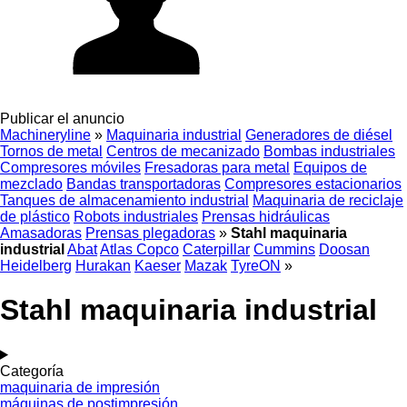
Publicar el anuncio
Machineryline
»
Maquinaria industrial
Generadores de diésel
Tornos de metal
Centros de mecanizado
Bombas industriales
Compresores móviles
Fresadoras para metal
Equipos de
mezclado
Bandas transportadoras
Compresores estacionarios
Tanques de almacenamiento industrial
Maquinaria de reciclaje
de plástico
Robots industriales
Prensas hidráulicas
Amasadoras
Prensas plegadoras
»
Stahl maquinaria
industrial
Abat
Atlas Copco
Caterpillar
Cummins
Doosan
Heidelberg
Hurakan
Kaeser
Mazak
TyreON
»
Stahl maquinaria industrial
Categoría
maquinaria de impresión
máquinas de postimpresión