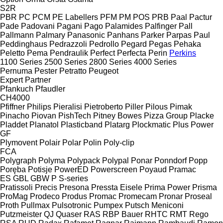
S2R
PBR
PC
PCM
PE Labellers
PFM
PM
POS
PRB
Paal
Pactur
Pade
Padovani
Pagani
Pago
Palamides
Palfinger
Pall
Pallmann
Palmary
Panasonic
Panhans
Parker
Parpas
Paul
Peddinghaus
Pedrazzoli
Pedrollo
Pegard
Pegas
Pehaka
Peletto
Pema
Pendraulik
Perfect
Perfecta
Perin
Perkins
1100 Series
2500 Series
2800 Series
4000 Series
Pernuma
Pester
Petratto
Peugeot
Expert
Partner
Pfankuch
Pfaudler
CH4000
Pfiffner
Philips
Pieralisi
Pietroberto
Piller
Pilous
Pimak
Pinacho
Piovan
PishTech
Pitney Bowes
Pizza Group
Placke
Pladdet
Planatol
Plasticband
Platarg
Plockmatic
Plus Power
GF
Plymovent
Polair
Polar
Polin
Poly-clip
FCA
Polygraph
Polyma
Polypack
Polypal
Ponar
Ponndorf
Popp
Poręba
Potisje
PowerED
Powerscreen
Poyaud
Pramac
ES
GBL
GBW
P
S-series
Pratissoli
Precis
Presona
Pressta Eisele
Prima Power
Prisma
ProMag
Prodeco
Produs
Promac
Promecam
Pronar
Proseal
Proth
Pullmax
Pulsotronic
Pumpex
Putsch Meniconi
Putzmeister
QJ
Quaser
RAS
RBP Bauer
RHTC
RMT Rego