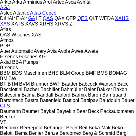
Arkto
Arku
Arminius
Arol
Artec
Asca
Ashita
AG3
Astec
Atlantic
Atlas Copco
DrillAir
E-Air
GA
LT
QAS
QAX
QEP
QES
QLT
WEDA
XAHS
XAS
XATS
XAVS
XRHS
XRVS
ZT
Atlas
QAS
W series
XAS
Atmos
PDP
Auer
Automatic
Avery
Avia
Avola
Awea
Aweta
E-series
G-series
KG
Axial
BBA Pumps
B-series
BBM
BDS Maschinen
BHS
BLM Group
BMF
BMS
BOMAG
BM
BW
BT
BTM
BVM Brunner
BWT
Baader
Babcock Wanson
Bacci
Bacciottini
Bacher
Bachiller
Bahmüller
Baier
Bakker
Bakon
Balestrini
Balma
Bandall
Barford
Barmix
Baron
Barriquand
Bartontech
Bastra
Battenfeld
Battioni
Battipav
Baudouin
Bauer
GFS
Baumann
Baumer
Baykal
Baytekin
Bear
Beck Packautomaten
Becker
VT
Becomix
Beerepoot
Behringer
Beier
Beil
Beka-Mak
Beko
Belotti
Bema
Benier
Benza
Bercomex
Berg & Schmid
Berg