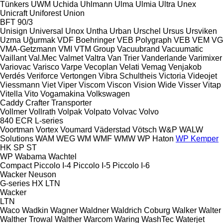
Tünkers
UWM
Uchida
Uhlmann
Ulma
Ulmia
Ultra
Unex
Unicraft
Uniforest
Union
BFT 90/3
Unisign
Universal
Unox
Untha
Urban
Urschel
Ursus
Ursviken
Uzma
Uğurmak
VDF Boehringer
VEB Polygraph
VEB
VEM
VG
VMA-Getzmann
VMI
VTM Group
Vacuubrand
Vacuumatic
Vaillant
Val.Mec
Valmet
Valtra
Van Trier
Vanderlande
Varimixer
Variovac
Varisco
Varpe
Vecoplan
Velati
Vemag
Venjakob
Verdés
Veriforce
Vertongen
Vibra Schultheis
Victoria
Videojet
Viessmann
Viet
Viper
Viscom
Viscon
Vision Wide
Visser
Vitap
Vitella
Vito
Vogamakina
Volkswagen
Caddy
Crafter
Transporter
Vollmer
Vollrath
Volpak
Volpato
Volvac
Volvo
840
ECR
L-series
Voortman
Vortex
Voumard
Väderstad
Vötsch
W&P
WALW
Solutions
WAM
WEG
WM
WMF
WMW
WP Haton
WP Kemper
HK
SP
ST
WP
Wabama
Wachtel
Compact
Piccolo I-4
Piccolo I-5
Piccolo I-6
Wacker Neuson
G-series
HX
LTN
Wacker
LTN
Waco
Wadkin
Wagner
Waldner
Waldrich Coburg
Walker
Walter
Walther Trowal
Walther
Warcom
Waring
WashTec
Waterjet