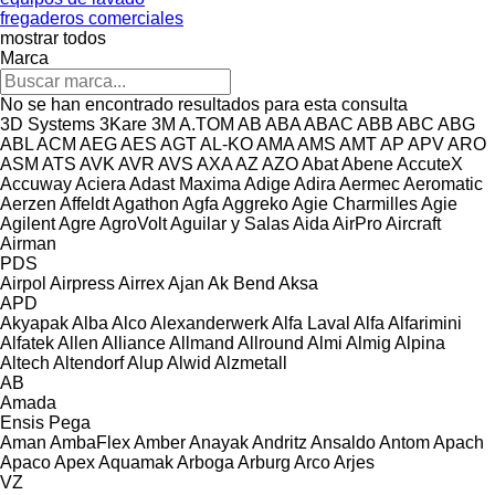
fregaderos comerciales
mostrar todos
Marca
No se han encontrado resultados para esta consulta
3D Systems
3Kare
3M
A.TOM
AB
ABA
ABAC
ABB
ABC
ABG
ABL
ACM
AEG
AES
AGT
AL-KO
AMA
AMS
AMT
AP
APV
ARO
ASM
ATS
AVK
AVR
AVS
AXA
AZ
AZO
Abat
Abene
AccuteX
Accuway
Aciera
Adast Maxima
Adige
Adira
Aermec
Aeromatic
Aerzen
Affeldt
Agathon
Agfa
Aggreko
Agie Charmilles
Agie
Agilent
Agre
AgroVolt
Aguilar y Salas
Aida
AirPro
Aircraft
Airman
PDS
Airpol
Airpress
Airrex
Ajan
Ak Bend
Aksa
APD
Akyapak
Alba
Alco
Alexanderwerk
Alfa Laval
Alfa
Alfarimini
Alfatek
Allen
Alliance
Allmand
Allround
Almi
Almig
Alpina
Altech
Altendorf
Alup
Alwid
Alzmetall
AB
Amada
Ensis
Pega
Aman
AmbaFlex
Amber
Anayak
Andritz
Ansaldo
Antom
Apach
Apaco
Apex
Aquamak
Arboga
Arburg
Arco
Arjes
VZ