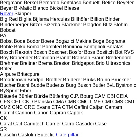
Bergmann
Berkel
Bernardo
Bertolaso
Bertuetti
Betico
Beyeler
Beyer
Bi-Matic
Bianco
Bickel
Biesse
Rover
Skipper
Big Red
Biglia
Bijlsma Hercules
Billhöfer
Billion
Binder
Binderberger
Bitzer
Bizerba
Blackmer
Blagdon
Blitz
Blohm
Bobcat
PA
Bobst
Bode
Bodor
Boere
Bogazici Makina
Boge
Bograma
Bohle
Boku
Bomar
Bombled
Bominox
Bonfiglioli
Boratas
Bosch Rexroth
Bosch
Boschert
Bosfor
Boss
Bostitch
Bot RVS
Boy
Brabender
Bramidan
Brandt
Branson
Braun
Bredenoord
Brehmer
Breitner
Brema
Breston
Bridgeport
Brio Ultrasonics
Britec
Airpure
Britecpure
Broadcrown
Brodpol
Brother
Bruderer
Bruks
Bruno
Brückner
Bucher
Buchi
Budde
Buderus
Burg
Busch
Butler
BvL
Bystronic
BySprint Fiber
Bäuerle
Bühler
Bürkle
Bütfering
C.P. Bourg
CAM
CBI
CEIA
CFS
CFT
CKD Blansko
CMA
CMB
CMC
CME
CMI
CMS
CMT
CMZ
CNC
CRC Evans
CTA
CTM
Caffini
Caljan
Camam
Camfil
Cannon
Canon
Caprari
Captok
CK
Carat
Carl
Carnitech
Carrier
Carro
Casadei
Case
SR
Casolin
Castolin Eutectic
Caterpillar