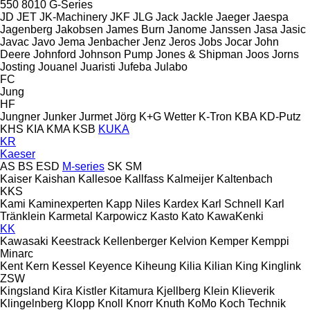
550
8010
G-Series
JD
JET
JK-Machinery
JKF
JLG
Jack
Jackle
Jaeger
Jaespa
Jagenberg
Jakobsen
James Burn
Janome
Janssen
Jasa
Jasic
Javac
Javo
Jema
Jenbacher
Jenz
Jeros
Jobs
Jocar
John
Deere
Johnford
Johnson Pump
Jones & Shipman
Joos
Jorns
Josting
Jouanel
Juaristi
Jufeba
Julabo
FC
Jung
HF
Jungner
Junker
Jurmet
Jörg
K+G Wetter
K-Tron
KBA
KD-Putz
KHS
KIA
KMA
KSB
KUKA
KR
Kaeser
AS
BS
ESD
M-series
SK
SM
Kaiser
Kaishan
Kallesoe
Kallfass
Kalmeijer
Kaltenbach
KKS
Kami
Kaminexperten
Kapp Niles
Kardex
Karl Schnell
Karl
Tränklein
Karmetal
Karpowicz
Kasto
Kato
KawaKenki
KK
Kawasaki
Keestrack
Kellenberger
Kelvion
Kemper
Kemppi
Minarc
Kent
Kern
Kessel
Keyence
Kiheung
Kilia
Kilian
King
Kinglink
ZSW
Kingsland
Kira
Kistler
Kitamura
Kjellberg
Klein
Klieverik
Klingelnberg
Klopp
Knoll
Knorr
Knuth
KoMo
Koch Technik