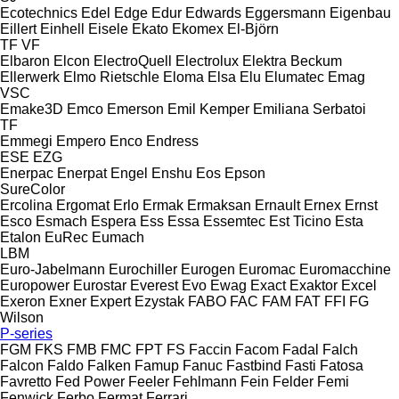
Ecotechnics
Edel
Edge
Edur
Edwards
Eggersmann
Eigenbau
Eillert
Einhell
Eisele
Ekato
Ekomex
El-Björn
TF
VF
Elbaron
Elcon
ElectroQuell
Electrolux
Elektra Beckum
Ellerwerk
Elmo Rietschle
Eloma
Elsa
Elu
Elumatec
Emag
VSC
Emake3D
Emco
Emerson
Emil Kemper
Emiliana Serbatoi
TF
Emmegi
Empero
Enco
Endress
ESE
EZG
Enerpac
Enerpat
Engel
Enshu
Eos
Epson
SureColor
Ercolina
Ergomat
Erlo
Ermak
Ermaksan
Ernault
Ernex
Ernst
Esco
Esmach
Espera
Ess
Essa
Essemtec
Est Ticino
Esta
Etalon
EuRec
Eumach
LBM
Euro-Jabelmann
Eurochiller
Eurogen
Euromac
Euromacchine
Europower
Eurostar
Everest
Evo
Ewag
Exact
Exaktor
Excel
Exeron
Exner
Expert
Ezystak
FABO
FAC
FAM
FAT
FFI
FG
Wilson
P-series
FGM
FKS
FMB
FMC
FPT
FS
Faccin
Facom
Fadal
Falch
Falcon
Faldo
Falken
Famup
Fanuc
Fastbind
Fasti
Fatosa
Favretto
Fed Power
Feeler
Fehlmann
Fein
Felder
Femi
Fenwick
Ferbo
Fermat
Ferrari