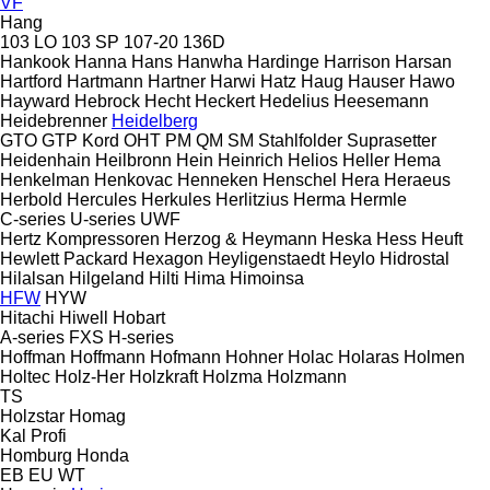
VF
Hang
103 LO
103 SP
107-20
136D
Hankook
Hanna
Hans
Hanwha
Hardinge
Harrison
Harsan
Hartford
Hartmann
Hartner
Harwi
Hatz
Haug
Hauser
Hawo
Hayward
Hebrock
Hecht
Heckert
Hedelius
Heesemann
Heidebrenner
Heidelberg
GTO
GTP
Kord
OHT
PM
QM
SM
Stahlfolder
Suprasetter
Heidenhain
Heilbronn
Hein
Heinrich
Helios
Heller
Hema
Henkelman
Henkovac
Henneken
Henschel
Hera
Heraeus
Herbold
Hercules
Herkules
Herlitzius
Herma
Hermle
C-series
U-series
UWF
Hertz Kompressoren
Herzog & Heymann
Heska
Hess
Heuft
Hewlett Packard
Hexagon
Heyligenstaedt
Heylo
Hidrostal
Hilalsan
Hilgeland
Hilti
Hima
Himoinsa
HFW
HYW
Hitachi
Hiwell
Hobart
A-series
FXS
H-series
Hoffman
Hoffmann
Hofmann
Hohner
Holac
Holaras
Holmen
Holtec
Holz-Her
Holzkraft
Holzma
Holzmann
TS
Holzstar
Homag
Kal
Profi
Homburg
Honda
EB
EU
WT