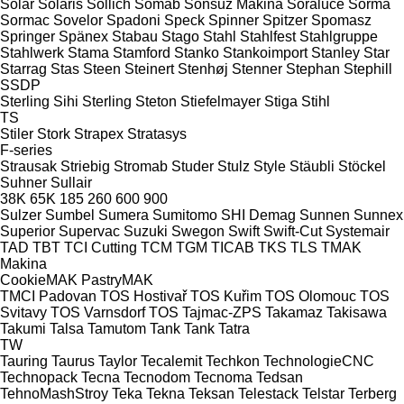
Solar
Solaris
Sollich
Somab
Sonsuz Makina
Soraluce
Sorma
Sormac
Sovelor
Spadoni
Speck
Spinner
Spitzer
Spomasz
Springer
Spänex
Stabau
Stago
Stahl
Stahlfest
Stahlgruppe
Stahlwerk
Stama
Stamford
Stanko
Stankoimport
Stanley
Star
Starrag
Stas
Steen
Steinert
Stenhøj
Stenner
Stephan
Stephill
SSDP
Sterling Sihi
Sterling
Steton
Stiefelmayer
Stiga
Stihl
TS
Stiler
Stork
Strapex
Stratasys
F-series
Strausak
Striebig
Stromab
Studer
Stulz
Style
Stäubli
Stöckel
Suhner
Sullair
38K
65K
185
260
600
900
Sulzer
Sumbel
Sumera
Sumitomo SHI Demag
Sunnen
Sunnex
Superior
Supervac
Suzuki
Swegon
Swift
Swift-Cut
Systemair
TAD
TBT
TCI Cutting
TCM
TGM
TICAB
TKS
TLS
TMAK
Makina
CookieMAK
PastryMAK
TMCI Padovan
TOS Hostivař
TOS Kuřim
TOS Olomouc
TOS
Svitavy
TOS Varnsdorf
TOS
Tajmac-ZPS
Takamaz
Takisawa
Takumi
Talsa
Tamutom
Tank
Tank
Tatra
TW
Tauring
Taurus
Taylor
Tecalemit
Techkon
TechnologieCNC
Technopack
Tecna
Tecnodom
Tecnoma
Tedsan
TehnoMashStroy
Teka
Tekna
Teksan
Telestack
Telstar
Terberg