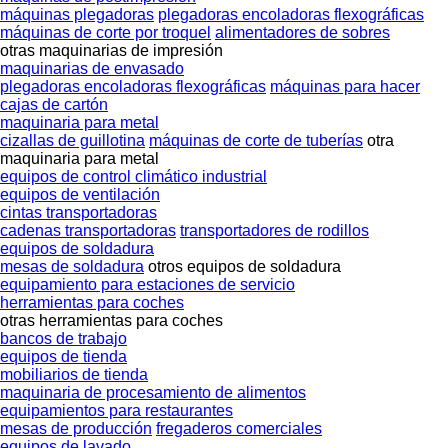
máquinas plegadoras
plegadoras encoladoras flexográficas
máquinas de corte por troquel
alimentadores de sobres
otras maquinarias de impresión
maquinarias de envasado
plegadoras encoladoras flexográficas
máquinas para hacer
cajas de cartón
maquinaria para metal
cizallas de guillotina
máquinas de corte de tuberías
otra
maquinaria para metal
equipos de control climático industrial
equipos de ventilación
cintas transportadoras
cadenas transportadoras
transportadores de rodillos
equipos de soldadura
mesas de soldadura
otros equipos de soldadura
equipamiento para estaciones de servicio
herramientas para coches
otras herramientas para coches
bancos de trabajo
equipos de tienda
mobiliarios de tienda
maquinaria de procesamiento de alimentos
equipamientos para restaurantes
mesas de producción
fregaderos comerciales
equipos de lavado