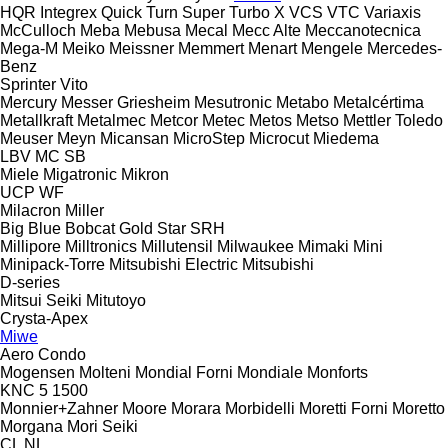
HQR
Integrex
Quick Turn
Super Turbo X
VCS
VTC
Variaxis
McCulloch
Meba
Mebusa
Mecal
Mecc Alte
Meccanotecnica
Mega-M
Meiko
Meissner
Memmert
Menart
Mengele
Mercedes-
Benz
Sprinter
Vito
Mercury
Messer Griesheim
Mesutronic
Metabo
Metalcértima
Metallkraft
Metalmec
Metcor
Metec
Metos
Metso
Mettler Toledo
Meuser
Meyn
Micansan
MicroStep
Microcut
Miedema
LBV
MC
SB
Miele
Migatronic
Mikron
UCP
WF
Milacron
Miller
Big Blue
Bobcat
Gold Star
SRH
Millipore
Milltronics
Millutensil
Milwaukee
Mimaki
Mini
Minipack-Torre
Mitsubishi Electric
Mitsubishi
D-series
Mitsui Seiki
Mitutoyo
Crysta-Apex
Miwe
Aero
Condo
Mogensen
Molteni
Mondial Forni
Mondiale
Monforts
KNC 5 1500
Monnier+Zahner
Moore
Morara
Morbidelli
Moretti Forni
Moretto
Morgana
Mori Seiki
CL
NL