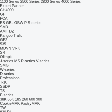
1100 Series
2500 Series
2800 Series
4000 Series
Expert
Partner
CH4000
GF
FCA
ES
GBL
GBW
P
S-series
SM3
AMT
DZ
Kangoo
Trafic
GF2
535
MDVN
VRK
SR
Olimpic
J-series
MS
R-series
V-series
SMG
W-series
D-series
Professional
T-10
SSDP
TS
F-series
38K
65K
185
260
600
900
CookieMAK
PastryMAK
TW
820
RL