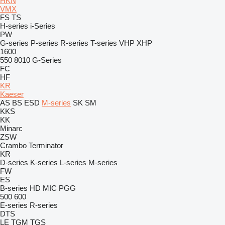
HKN
VMX
FS
TS
H-series
i-Series
PW
G-series
P-series
R-series
T-series
VHP
XHP
1600
550
8010
G-Series
FC
HF
KR
Kaeser
AS
BS
ESD
M-series
SK
SM
KKS
KK
Minarc
ZSW
Crambo
Terminator
KR
D-series
K-series
L-series
M-series
FW
ES
B-series
HD
MIC
PGG
500
600
E-series
R-series
DTS
LE
TGM
TGS