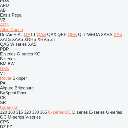
PDS
APD
AB
Ensis
Pega
VZ
AG3
Atlas Copco
DrillAir
E-Air
GA
LT
QAS
QAX
QEP
QES
QLT
WEDA
XAHS
XAS
XATS
XAVS
XRHS
XRVS
ZT
QAS
W series
XAS
PDP
E-series
G-series
KG
B-series
BM
BW
GFS
VT
Rover
Skipper
PA
Airpure
Britecpure
BySprint Fiber
CK
SR
Caterpillar
120
160
315
320
330
365
C-series
DE
D series
E-series
G-series
GC
M-series
V-series
CPS
DZ
FZ