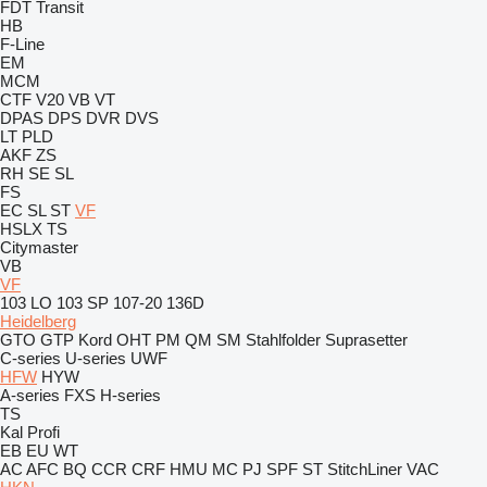
FDT
Transit
HB
F-Line
EM
MCM
CTF
V20
VB
VT
DPAS
DPS
DVR
DVS
LT
PLD
AKF
ZS
RH
SE
SL
FS
EC
SL
ST
VF
HSLX
TS
Citymaster
VB
VF
103 LO
103 SP
107-20
136D
Heidelberg
GTO
GTP
Kord
OHT
PM
QM
SM
Stahlfolder
Suprasetter
C-series
U-series
UWF
HFW
HYW
A-series
FXS
H-series
TS
Kal
Profi
EB
EU
WT
AC
AFC
BQ
CCR
CRF
HMU
MC
PJ
SPF
ST
StitchLiner
VAC