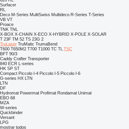
Surfacer
RL
Deco
M-Series
MultiSwiss
Multideco
R-Series
T-Series
VB
VT
Proace
TNK
TNL
X-BOX
X-CHAIN
X-ECO
X-HYBRID
X-POLE
X-SOLAR
T 23F
TM 52
TS 23G 2
TruLaser
TruMatic
TrumaBend
T600
T650M2
T700
T1000
TC
TL
TSC
BFT 90/3
Caddy
Crafter
Transporter
840
ECR
L-series
HK
SP
ST
Compact
Piccolo I-4
Piccolo I-5
Piccolo I-6
G-series
HX
LTN
LTN
DF
Hydromat
Powermat
Profimat
Rondamat
Unimat
EBO 68
MZA
W-series
Quickbinder
Versant
LPG
mostrar todos