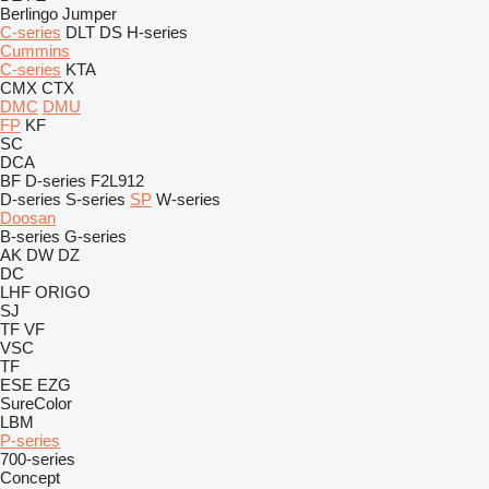
Berlingo
Jumper
C-series
DLT
DS
H-series
Cummins
C-series
KTA
CMX
CTX
DMC
DMU
FP
KF
SC
DCA
BF
D-series
F2L912
D-series
S-series
SP
W-series
Doosan
B-series
G-series
AK
DW
DZ
DC
LHF
ORIGO
SJ
TF
VF
VSC
TF
ESE
EZG
SureColor
LBM
P-series
700-series
Concept