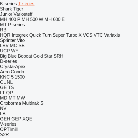
K-series
T-series
Shark
Tiger
Junior
Variosteff
MH 400 P
MH 500 W
MH 600 E
MT
P-series
RB
HQR
Integrex
Quick Turn
Super Turbo X
VCS
VTC
Variaxis
Sprinter
Vito
LBV
MC
SB
UCP
WF
Big Blue
Bobcat
Gold Star
SRH
D-series
Crysta-Apex
Aero
Condo
KNC 5 1500
CL
NL
GE
TS
LT
QP
MD
MT
MW
Citoborma
Multinak S
NV
LB
GEH
GEP
XQE
V-series
OPTImill
S2R