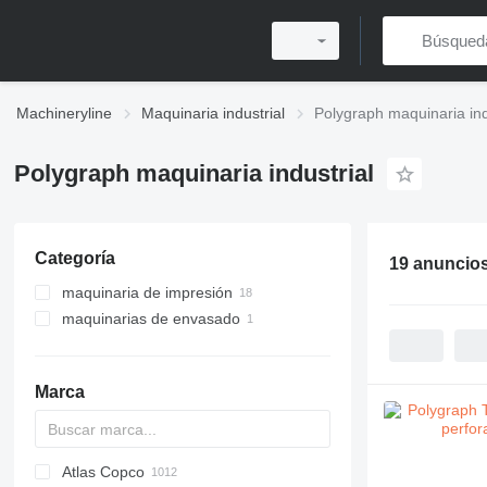
Machineryline
Maquinaria industrial
Polygraph maquinaria ind
Polygraph maquinaria industrial
Categoría
19 anuncio
maquinaria de impresión
maquinarias de envasado
máquinas de postimpresión
máquinas para hacer cajas de
máquinas cosedoras de
cartón
alambre
máquinas cosedoras de libros
Marca
máquinas redondeadoras de
lomos de libros
máquinas para fabricar cajas
Atlas Copco
PDS
APD
AB
Ensis
VZ
AG3
máquinas cortadoras de papel