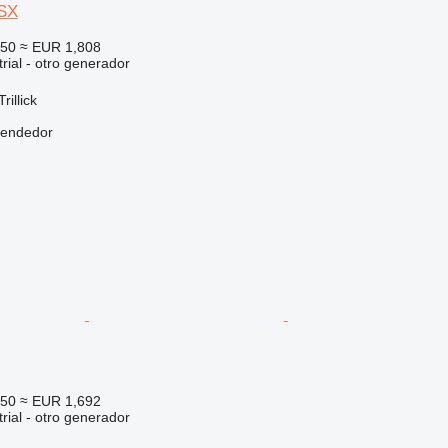
SX
550
≈ EUR 1,808
rial - otro generador
rillick
vendedor
450
≈ EUR 1,692
rial - otro generador