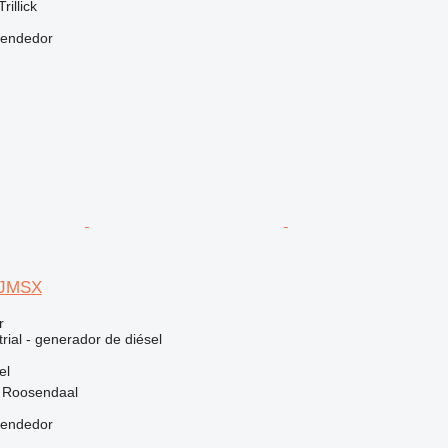
rillick
vendedor
 JMSX
r
rial - generador de diésel
el
, Roosendaal
vendedor