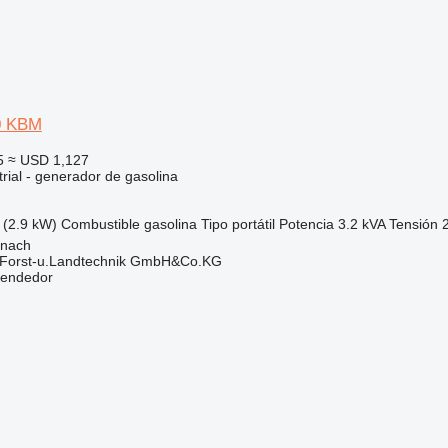
0 KBM
5
≈ USD 1,127
rial - generador de gasolina
 (2.9 kW)
Combustible
gasolina
Tipo
portátil
Potencia
3.2 kVA
Tensión
onach
 Forst-u.Landtechnik GmbH&Co.KG
vendedor