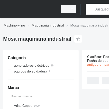
Machineryline
Maquinaria industrial
Mosa maquinaria industri
Mosa maquinaria industrial
Clasificar
:
Fec
Categoría
20 anuncio
Fecha de publ
antiguo en par
generadores eléctricos
equipos de soldadura
generadores de diésel
generadores de gasolina
agregados soldadores
otros generadores
Marca
Atlas Copco
PDS
APD
AB
Ensis
VZ
AG3