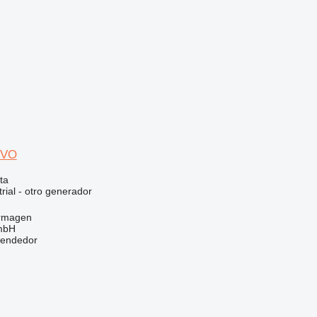
EVO
ta
rial - otro generador
ormagen
mbH
vendedor