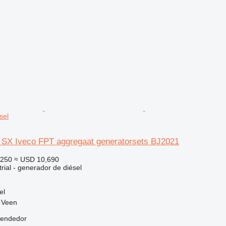
sel
SX Iveco FPT aggregaat generatorsets BJ2021
,250
≈ USD 10,690
rial - generador de diésel
el
 Veen
vendedor