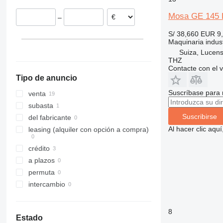
Reino Unido
Mosa GE 145 
–
Suiza
España
S/ 38,660
EUR 9
Maquinaria indust
Suiza, Lucen
THZ
Contacte con el 
Tipo de anuncio
Suscríbase para 
venta
subasta
Suscribirse
del fabricante
Al hacer clic aq
leasing (alquiler con opción a compra)
crédito
a plazos
permuta
intercambio
8
Estado