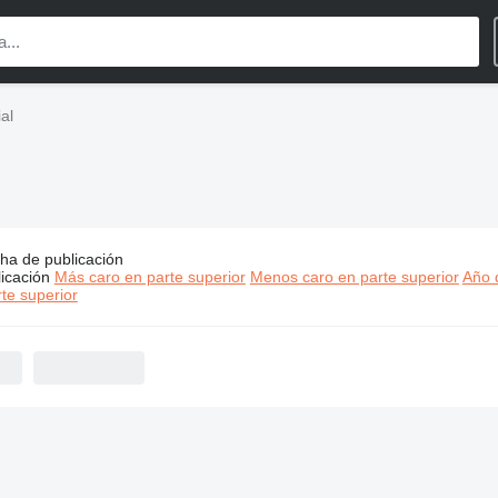
al
ha de publicación
s:
Mosa maquinaria industrial
icación
Más caro en parte superior
Menos caro en parte superior
Año d
te superior