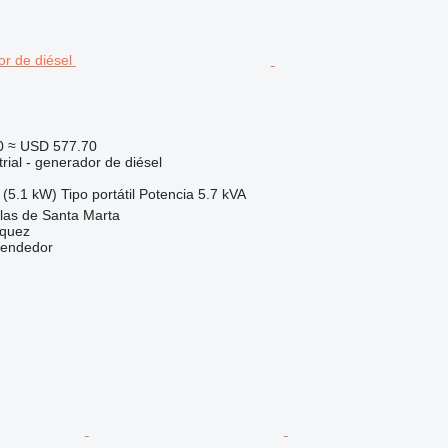
0
≈ USD 577.70
rial - generador de diésel
 (5.1 kW)
Tipo
portátil
Potencia
5.7 kVA
las de Santa Marta
zquez
vendedor