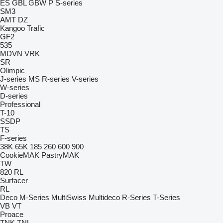
ES
GBL
GBW
P
S-series
SM3
AMT
DZ
Kangoo
Trafic
GF2
535
MDVN
VRK
SR
Olimpic
J-series
MS
R-series
V-series
W-series
D-series
Professional
T-10
SSDP
TS
F-series
38K
65K
185
260
600
900
CookieMAK
PastryMAK
TW
820
RL
Surfacer
RL
Deco
M-Series
MultiSwiss
Multideco
R-Series
T-Series
VB
VT
Proace
TNK
TNL