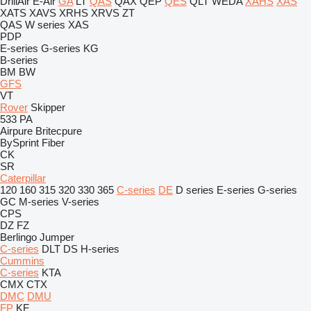
DrillAir
E-Air
GA
LT
QAS
QAX
QEP
QES
QLT
WEDA
XAHS
XAS
XATS
XAVS
XRHS
XRVS
ZT
QAS
W series
XAS
PDP
E-series
G-series
KG
B-series
BM
BW
GFS
VT
Rover
Skipper
533
PA
Airpure
Britecpure
BySprint Fiber
CK
SR
Caterpillar
120
160
315
320
330
365
C-series
DE
D series
E-series
G-series
GC
M-series
V-series
CPS
DZ
FZ
Berlingo
Jumper
C-series
DLT
DS
H-series
Cummins
C-series
KTA
CMX
CTX
DMC
DMU
FP
KF