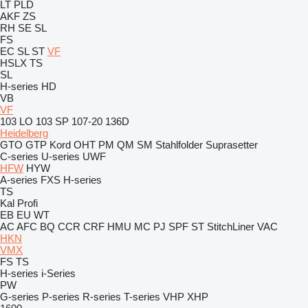
LT
PLD
AKF
ZS
RH
SE
SL
FS
EC
SL
ST
VF
HSLX
TS
SL
H-series
HD
VB
VF
103 LO
103 SP
107-20
136D
Heidelberg
GTO
GTP
Kord
OHT
PM
QM
SM
Stahlfolder
Suprasetter
C-series
U-series
UWF
HFW
HYW
A-series
FXS
H-series
TS
Kal
Profi
EB
EU
WT
AC
AFC
BQ
CCR
CRF
HMU
MC
PJ
SPF
ST
StitchLiner
VAC
HKN
VMX
FS
TS
H-series
i-Series
PW
G-series
P-series
R-series
T-series
VHP
XHP