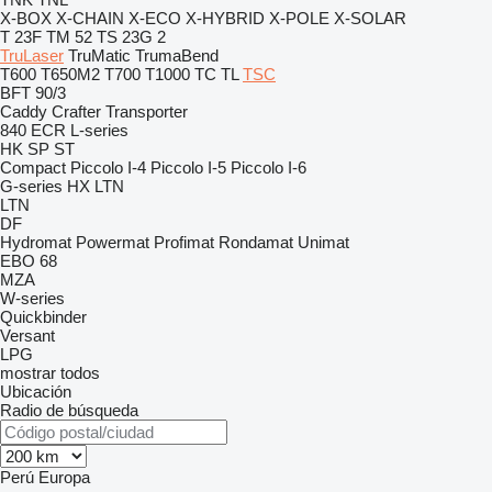
X-BOX
X-CHAIN
X-ECO
X-HYBRID
X-POLE
X-SOLAR
T 23F
TM 52
TS 23G 2
TruLaser
TruMatic
TrumaBend
T600
T650M2
T700
T1000
TC
TL
TSC
BFT 90/3
Caddy
Crafter
Transporter
840
ECR
L-series
HK
SP
ST
Compact
Piccolo I-4
Piccolo I-5
Piccolo I-6
G-series
HX
LTN
LTN
DF
Hydromat
Powermat
Profimat
Rondamat
Unimat
EBO 68
MZA
W-series
Quickbinder
Versant
LPG
mostrar todos
Ubicación
Radio de búsqueda
Perú
Europa