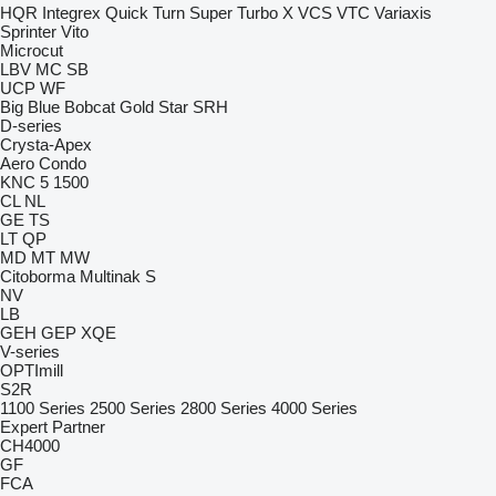
HQR
Integrex
Quick Turn
Super Turbo X
VCS
VTC
Variaxis
Sprinter
Vito
Microcut
LBV
MC
SB
UCP
WF
Big Blue
Bobcat
Gold Star
SRH
D-series
Crysta-Apex
Aero
Condo
KNC 5 1500
CL
NL
GE
TS
LT
QP
MD
MT
MW
Citoborma
Multinak S
NV
LB
GEH
GEP
XQE
V-series
OPTImill
S2R
1100 Series
2500 Series
2800 Series
4000 Series
Expert
Partner
CH4000
GF
FCA