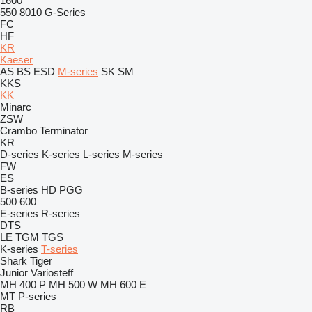
1600
550
8010
G-Series
FC
HF
KR
Kaeser
AS
BS
ESD
M-series
SK
SM
KKS
KK
Minarc
ZSW
Crambo
Terminator
KR
D-series
K-series
L-series
M-series
FW
ES
B-series
HD
PGG
500
600
E-series
R-series
DTS
LE
TGM
TGS
K-series
T-series
Shark
Tiger
Junior
Variosteff
MH 400 P
MH 500 W
MH 600 E
MT
P-series
RB