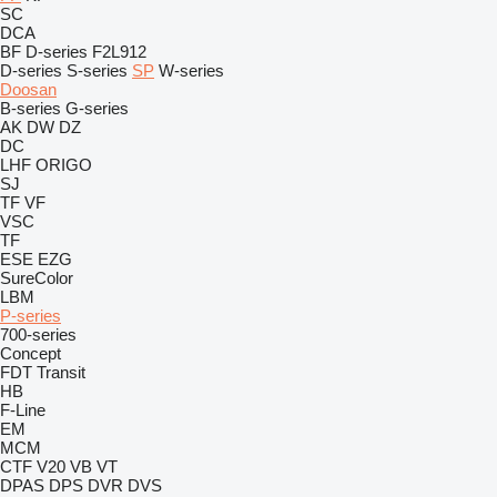
SC
DCA
BF
D-series
F2L912
D-series
S-series
SP
W-series
Doosan
B-series
G-series
AK
DW
DZ
DC
LHF
ORIGO
SJ
TF
VF
VSC
TF
ESE
EZG
SureColor
LBM
P-series
700-series
Concept
FDT
Transit
HB
F-Line
EM
MCM
CTF
V20
VB
VT
DPAS
DPS
DVR
DVS