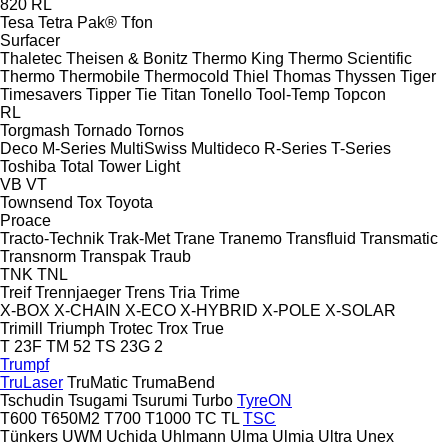
820
RL
Tesa
Tetra Pak®
Tfon
Surfacer
Thaletec
Theisen & Bonitz
Thermo King
Thermo Scientific
Thermo
Thermobile
Thermocold
Thiel
Thomas
Thyssen
Tiger
Timesavers
Tipper Tie
Titan
Tonello
Tool-Temp
Topcon
RL
Torgmash
Tornado
Tornos
Deco
M-Series
MultiSwiss
Multideco
R-Series
T-Series
Toshiba
Total
Tower Light
VB
VT
Townsend
Tox
Toyota
Proace
Tracto-Technik
Trak-Met
Trane
Tranemo
Transfluid
Transmatic
Transnorm
Transpak
Traub
TNK
TNL
Treif
Trennjaeger
Trens
Tria
Trime
X-BOX
X-CHAIN
X-ECO
X-HYBRID
X-POLE
X-SOLAR
Trimill
Triumph
Trotec
Trox
True
T 23F
TM 52
TS 23G 2
Trumpf
TruLaser
TruMatic
TrumaBend
Tschudin
Tsugami
Tsurumi
Turbo
TyreON
T600
T650M2
T700
T1000
TC
TL
TSC
Tünkers
UWM
Uchida
Uhlmann
Ulma
Ulmia
Ultra
Unex