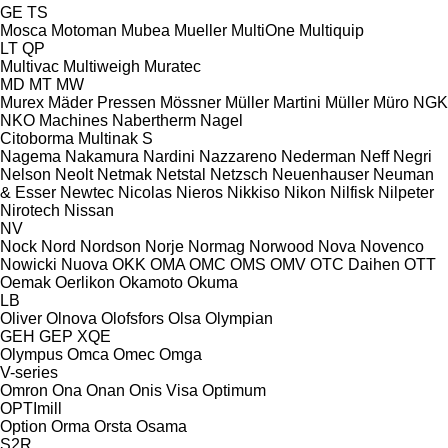
GE
TS
Mosca
Motoman
Mubea
Mueller
MultiOne
Multiquip
LT
QP
Multivac
Multiweigh
Muratec
MD
MT
MW
Murex
Mäder Pressen
Mössner
Müller Martini
Müller
Müro
NGK
NKO Machines
Nabertherm
Nagel
Citoborma
Multinak S
Nagema
Nakamura
Nardini
Nazzareno
Nederman
Neff
Negri
Nelson
Neolt
Netmak
Netstal
Netzsch
Neuenhauser
Neuman
& Esser
Newtec
Nicolas
Nieros
Nikkiso
Nikon
Nilfisk
Nilpeter
Nirotech
Nissan
NV
Nock
Nord
Nordson
Norje
Normag
Norwood
Nova
Novenco
Nowicki
Nuova
OKK
OMA
OMC
OMS
OMV
OTC Daihen
OTT
Oemak
Oerlikon
Okamoto
Okuma
LB
Oliver
Olnova
Olofsfors
Olsa
Olympian
GEH
GEP
XQE
Olympus
Omca
Omec
Omga
V-series
Omron
Ona
Onan
Onis Visa
Optimum
OPTImill
Option
Orma
Orsta
Osama
S2R