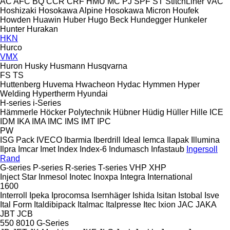
AC
AFC
BQ
CCR
CRF
HMU
MC
PJ
SPF
ST
StitchLiner
VAC
Hoshizaki
Hosokawa Alpine
Hosokawa Micron
Houfek
Howden
Huawin
Huber
Hugo Beck
Hundegger
Hunkeler
Hunter
Hurakan
HKN
Hurco
VMX
Huron
Husky
Husmann
Husqvarna
FS
TS
Huttenberg
Huvema
Hwacheon
Hydac
Hymmen
Hyper
Welding
Hypertherm
Hyundai
H-series
i-Series
Hämmerle
Höcker Polytechnik
Hübner
Hüdig
Hüller Hille
ICE
IDM
IKA
IMA
IMC
IMS
IMT
IPC
PW
ISG Pack
IVECO
Ibarmia
Iberdrill
Ideal
Iemca
Ilapak
Illumina
Ilpra
Imcar
Imet
Index
Index-6
Indumasch
Infastaub
Ingersoll
Rand
G-series
P-series
R-series
T-series
VHP
XHP
Inject Star
Inmesol
Inotec
Inoxpa
Integra
International
1600
Interroll
Ipeka
Iprocomsa
Isernhäger
Ishida
Isitan
Istobal
Isve
Ital Form
Italdibipack
Italmac
Italpresse
Itec
Ixion
JAC
JAKA
JBT
JCB
550
8010
G-Series