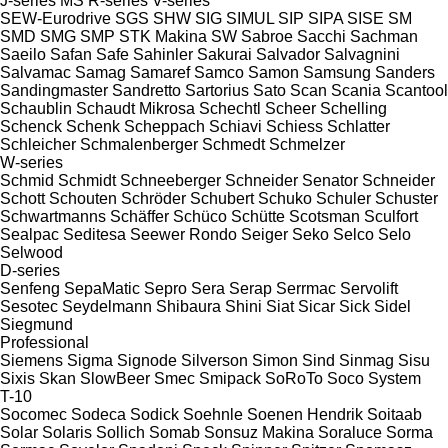
J-series
MS
R-series
V-series
SEW-Eurodrive
SGS
SHW
SIG
SIMUL
SIP
SIPA
SISE
SM
SMD
SMG
SMP
STK Makina
SW
Sabroe
Sacchi
Sachman
Saeilo
Safan
Safe
Sahinler
Sakurai
Salvador
Salvagnini
Salvamac
Samag
Samaref
Samco
Samon
Samsung
Sanders
Sandingmaster
Sandretto
Sartorius
Sato
Scan
Scania
Scantool
Schaublin
Schaudt Mikrosa
Schechtl
Scheer
Schelling
Schenck
Schenk
Scheppach
Schiavi
Schiess
Schlatter
Schleicher
Schmalenberger
Schmedt
Schmelzer
W-series
Schmid
Schmidt
Schneeberger
Schneider Senator
Schneider
Schott
Schouten
Schröder
Schubert
Schuko
Schuler
Schuster
Schwartmanns
Schäffer
Schüco
Schütte
Scotsman
Sculfort
Sealpac
Seditesa
Seewer Rondo
Seiger
Seko
Selco
Selo
Selwood
D-series
Senfeng
SepaMatic
Sepro
Sera
Serap
Serrmac
Servolift
Sesotec
Seydelmann
Shibaura
Shini
Siat
Sicar
Sick
Sidel
Siegmund
Professional
Siemens
Sigma
Signode
Silverson
Simon
Sind
Sinmag
Sisu
Sixis
Skan
SlowBeer
Smec
Smipack
SoRoTo
Soco System
T-10
Socomec
Sodeca
Sodick
Soehnle
Soenen Hendrik
Soitaab
Solar
Solaris
Sollich
Somab
Sonsuz Makina
Soraluce
Sorma