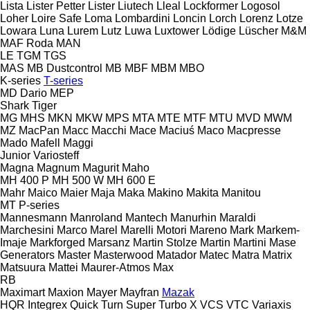
Lista
Lister Petter
Lister
Liutech
Lleal
Lockformer
Logosol
Loher
Loire Safe
Loma
Lombardini
Loncin
Lorch
Lorenz
Lotze
Lowara
Luna
Lurem
Lutz
Luwa
Luxtower
Lödige
Lüscher
M&M
MAF Roda
MAN
LE
TGM
TGS
MAS
MB Dustcontrol
MB
MBF
MBM
MBO
K-series
T-series
MD Dario
MEP
Shark
Tiger
MG
MHS
MKN
MKW
MPS
MTA
MTE
MTF
MTU
MVD
MWM
MZ
MacPan
Macc
Macchi
Mace
Maciuś
Maco
Macpresse
Mado
Mafell
Maggi
Junior
Variosteff
Magna
Magnum
Magurit
Maho
MH 400 P
MH 500 W
MH 600 E
Mahr
Maico
Maier
Maja
Maka
Makino
Makita
Manitou
MT
P-series
Mannesmann
Manroland
Mantech
Manurhin
Maraldi
Marchesini
Marco
Marel
Marelli Motori
Mareno
Mark
Markem-
Imaje
Markforged
Marsanz
Martin Stolze
Martin
Martini
Mase
Generators
Master
Masterwood
Matador
Matec
Matra
Matrix
Matsuura
Mattei
Maurer-Atmos
Max
RB
Maximart
Maxion
Mayer
Mayfran
Mazak
HQR
Integrex
Quick Turn
Super Turbo X
VCS
VTC
Variaxis