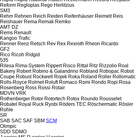
Reform
Regloplas
Rego Herlitzius
SM3
Rehm
Rehnen
Reich
Reiden
Reifenhäuser
Reimelt
Reis
Reishauer
Rema
Remak
Remko
AMT
DZ
Rems
Renault
Kangoo
Trafic
Renner
Renz
Retsch
Rev
Rex
Rexroth
Rheon
Ricardo
GF2
Rico
Ricoh
Ridgid
535
Rilesa
Rima-System
Rippert
Risco
Rittal
Ritz
Rizzolio
Roal
Bakery
Robert
Robino & Galandrino
Robland
Robopac
Robot
Coupe
Robust
Rockwell
Rojek
Roka
Roland
Roller
Rollomatic
Rolls-Royce
Rolmet
Roluft
Romaco
Romi
Rondo
Ropi
Rosa
Rosenberg
Ross
Rossi
Rotair
MDVN
VRK
Rothenberger
Rotor
Rotortech
Rotox
Roundo
Rousselet
Robatel
Royal
Ruck
Ryobi
Röders TEC
Röschermatic
Rösler
Rühle
SR
SAB
SAC
SAF
SBM
SCM
Olimpic
SDD
SDMO