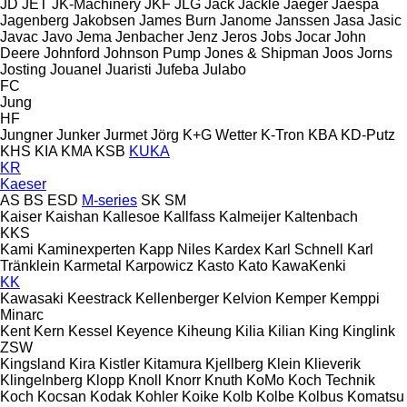
JD
JET
JK-Machinery
JKF
JLG
Jack
Jackle
Jaeger
Jaespa
Jagenberg
Jakobsen
James Burn
Janome
Janssen
Jasa
Jasic
Javac
Javo
Jema
Jenbacher
Jenz
Jeros
Jobs
Jocar
John
Deere
Johnford
Johnson Pump
Jones & Shipman
Joos
Jorns
Josting
Jouanel
Juaristi
Jufeba
Julabo
FC
Jung
HF
Jungner
Junker
Jurmet
Jörg
K+G Wetter
K-Tron
KBA
KD-Putz
KHS
KIA
KMA
KSB
KUKA
KR
Kaeser
AS
BS
ESD
M-series
SK
SM
Kaiser
Kaishan
Kallesoe
Kallfass
Kalmeijer
Kaltenbach
KKS
Kami
Kaminexperten
Kapp Niles
Kardex
Karl Schnell
Karl
Tränklein
Karmetal
Karpowicz
Kasto
Kato
KawaKenki
KK
Kawasaki
Keestrack
Kellenberger
Kelvion
Kemper
Kemppi
Minarc
Kent
Kern
Kessel
Keyence
Kiheung
Kilia
Kilian
King
Kinglink
ZSW
Kingsland
Kira
Kistler
Kitamura
Kjellberg
Klein
Klieverik
Klingelnberg
Klopp
Knoll
Knorr
Knuth
KoMo
Koch Technik
Koch
Kocsan
Kodak
Kohler
Koike
Kolb
Kolbe
Kolbus
Komatsu