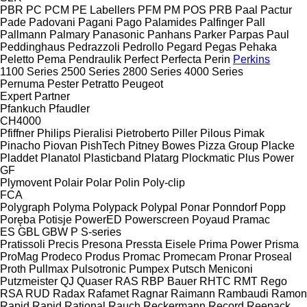
PBR
PC
PCM
PE Labellers
PFM
PM
POS
PRB
Paal
Pactur
Pade
Padovani
Pagani
Pago
Palamides
Palfinger
Pall
Pallmann
Palmary
Panasonic
Panhans
Parker
Parpas
Paul
Peddinghaus
Pedrazzoli
Pedrollo
Pegard
Pegas
Pehaka
Peletto
Pema
Pendraulik
Perfect
Perfecta
Perin
Perkins
1100 Series
2500 Series
2800 Series
4000 Series
Pernuma
Pester
Petratto
Peugeot
Expert
Partner
Pfankuch
Pfaudler
CH4000
Pfiffner
Philips
Pieralisi
Pietroberto
Piller
Pilous
Pimak
Pinacho
Piovan
PishTech
Pitney Bowes
Pizza Group
Placke
Pladdet
Planatol
Plasticband
Platarg
Plockmatic
Plus Power
GF
Plymovent
Polair
Polar
Polin
Poly-clip
FCA
Polygraph
Polyma
Polypack
Polypal
Ponar
Ponndorf
Popp
Poręba
Potisje
PowerED
Powerscreen
Poyaud
Pramac
ES
GBL
GBW
P
S-series
Pratissoli
Precis
Presona
Pressta Eisele
Prima Power
Prisma
ProMag
Prodeco
Produs
Promac
Promecam
Pronar
Proseal
Proth
Pullmax
Pulsotronic
Pumpex
Putsch Meniconi
Putzmeister
QJ
Quaser
RAS
RBP Bauer
RHTC
RMT Rego
RSA
RUD
Radax
Rafamet
Ragnar
Raimann
Rambaudi
Ramon
Rapid
Rapid
Rational
Rauch
Reckermann
Record
Reepack