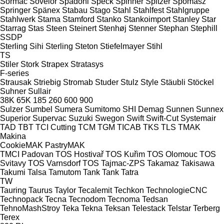
Sormac
Sovelor
Spadoni
Speck
Spinner
Spitzer
Spomasz
Springer
Spänex
Stabau
Stago
Stahl
Stahlfest
Stahlgruppe
Stahlwerk
Stama
Stamford
Stanko
Stankoimport
Stanley
Star
Starrag
Stas
Steen
Steinert
Stenhøj
Stenner
Stephan
Stephill
SSDP
Sterling Sihi
Sterling
Steton
Stiefelmayer
Stihl
TS
Stiler
Stork
Strapex
Stratasys
F-series
Strausak
Striebig
Stromab
Studer
Stulz
Style
Stäubli
Stöckel
Suhner
Sullair
38K
65K
185
260
600
900
Sulzer
Sumbel
Sumera
Sumitomo SHI Demag
Sunnen
Sunnex
Superior
Supervac
Suzuki
Swegon
Swift
Swift-Cut
Systemair
TAD
TBT
TCI Cutting
TCM
TGM
TICAB
TKS
TLS
TMAK
Makina
CookieMAK
PastryMAK
TMCI Padovan
TOS Hostivař
TOS Kuřim
TOS Olomouc
TOS
Svitavy
TOS Varnsdorf
TOS
Tajmac-ZPS
Takamaz
Takisawa
Takumi
Talsa
Tamutom
Tank
Tank
Tatra
TW
Tauring
Taurus
Taylor
Tecalemit
Techkon
TechnologieCNC
Technopack
Tecna
Tecnodom
Tecnoma
Tedsan
TehnoMashStroy
Teka
Tekna
Teksan
Telestack
Telstar
Terberg
Terex