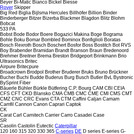
Beyer
Bi-Matic
Bianco
Bickel
Biesse
Rover
Skipper
Big Red
Biglia
Bijlsma Hercules
Billhöfer
Billion
Binder
Binderberger
Bitzer
Bizerba
Blackmer
Blagdon
Blitz
Blohm
Bobcat
533
PA
Bobst
Bode
Bodor
Boere
Bogazici Makina
Boge
Bograma
Bohle
Boku
Bomar
Bombled
Bominox
Bonfiglioli
Boratas
Bosch Rexroth
Bosch
Boschert
Bosfor
Boss
Bostitch
Bot RVS
Boy
Brabender
Bramidan
Brandt
Branson
Braun
Bredenoord
Brehmer
Breitner
Brema
Breston
Bridgeport
Brinkmann
Brio
Ultrasonics
Britec
Airpure
Britecpure
Broadcrown
Brodpol
Brother
Bruderer
Bruks
Bruno
Brückner
Bucher
Buchi
Budde
Buderus
Burg
Busch
Butler
BvL
Bystronic
BySprint Fiber
Bäuerle
Bühler
Bürkle
Bütfering
C.P. Bourg
CAM
CBI
CEIA
CFS
CFT
CKD Blansko
CMA
CMB
CMC
CME
CMI
CMS
CMT
CMZ
CNC
CRC Evans
CTA
CTM
Caffini
Caljan
Camam
Camfil
Cannon
Canon
Caprari
Captok
CK
Carat
Carl
Carnitech
Carrier
Carro
Casadei
Case
SR
Casolin
Castolin Eutectic
Caterpillar
120
160
315
320
330
365
C-series
DE
D series
E-series
G-