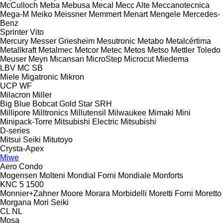
McCulloch
Meba
Mebusa
Mecal
Mecc Alte
Meccanotecnica
Mega-M
Meiko
Meissner
Memmert
Menart
Mengele
Mercedes-
Benz
Sprinter
Vito
Mercury
Messer Griesheim
Mesutronic
Metabo
Metalcértima
Metallkraft
Metalmec
Metcor
Metec
Metos
Metso
Mettler Toledo
Meuser
Meyn
Micansan
MicroStep
Microcut
Miedema
LBV
MC
SB
Miele
Migatronic
Mikron
UCP
WF
Milacron
Miller
Big Blue
Bobcat
Gold Star
SRH
Millipore
Milltronics
Millutensil
Milwaukee
Mimaki
Mini
Minipack-Torre
Mitsubishi Electric
Mitsubishi
D-series
Mitsui Seiki
Mitutoyo
Crysta-Apex
Miwe
Aero
Condo
Mogensen
Molteni
Mondial Forni
Mondiale
Monforts
KNC 5 1500
Monnier+Zahner
Moore
Morara
Morbidelli
Moretti Forni
Moretto
Morgana
Mori Seiki
CL
NL
Mosa