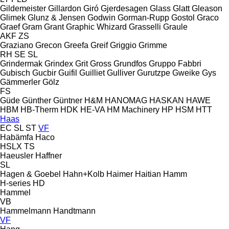
Gildemeister
Gillardon
Giró
Gjerdesagen
Glass
Glatt
Gleason
Glimek
Glunz & Jensen
Godwin
Gorman-Rupp
Gostol
Graco
Graef
Gram
Grant
Graphic Whizard
Grasselli
Graule
AKF
ZS
Graziano
Grecon
Greefa
Greif
Griggio
Grimme
RH
SE
SL
Grindermak
Grindex
Grit
Gross
Grundfos
Gruppo Fabbri
Gubisch
Gucbir
Guifil
Guilliet
Gulliver
Gurutzpe
Gweike
Gys
Gämmerler
Gölz
FS
Güde
Günther
Güntner
H&M
HANOMAG
HASKAN
HAWE
HBM
HB‑Therm
HDK
HE-VA
HM Machinery
HP
HSM
HTT
Haas
EC
SL
ST
VF
Habämfa
Haco
HSLX
TS
Haeusler
Haffner
SL
Hagen & Goebel
Hahn+Kolb
Haimer
Haitian
Hamm
H-series
HD
Hammel
VB
Hammelmann
Handtmann
VF