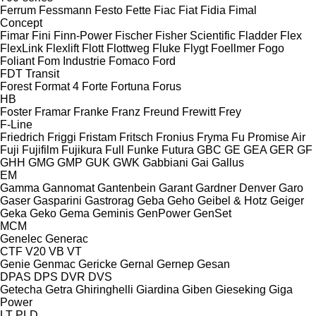
Ferrum
Fessmann
Festo
Fette
Fiac
Fiat
Fidia
Fimal
Concept
Fimar
Fini
Finn-Power
Fischer
Fisher Scientific
Fladder
Flex
FlexLink
Flexlift
Flott
Flottweg
Fluke
Flygt
Foellmer
Fogo
Foliant
Fom Industrie
Fomaco
Ford
FDT
Transit
Forest
Format 4
Forte
Fortuna
Forus
HB
Foster
Framar
Franke
Franz
Freund
Frewitt
Frey
F-Line
Friedrich
Friggi
Fristam
Fritsch
Fronius
Fryma
Fu Promise Air
Fuji
Fujifilm
Fujikura
Full
Funke
Futura
GBC
GE
GEA
GER
GF
GHH
GMG
GMP
GUK
GWK
Gabbiani
Gai
Gallus
EM
Gamma
Gannomat
Gantenbein
Garant
Gardner Denver
Garo
Gaser
Gasparini
Gastrorag
Geba
Geho
Geibel & Hotz
Geiger
Geka
Geko
Gema
Geminis
GenPower
GenSet
MCM
Genelec
Generac
CTF
V20
VB
VT
Genie
Genmac
Gericke
Gernal
Gernep
Gesan
DPAS
DPS
DVR
DVS
Getecha
Getra
Ghiringhelli
Giardina
Giben
Gieseking
Giga
Power
LT
PLD