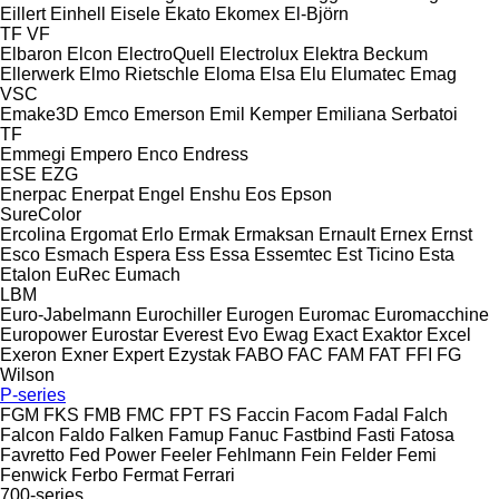
Eillert
Einhell
Eisele
Ekato
Ekomex
El-Björn
TF
VF
Elbaron
Elcon
ElectroQuell
Electrolux
Elektra Beckum
Ellerwerk
Elmo Rietschle
Eloma
Elsa
Elu
Elumatec
Emag
VSC
Emake3D
Emco
Emerson
Emil Kemper
Emiliana Serbatoi
TF
Emmegi
Empero
Enco
Endress
ESE
EZG
Enerpac
Enerpat
Engel
Enshu
Eos
Epson
SureColor
Ercolina
Ergomat
Erlo
Ermak
Ermaksan
Ernault
Ernex
Ernst
Esco
Esmach
Espera
Ess
Essa
Essemtec
Est Ticino
Esta
Etalon
EuRec
Eumach
LBM
Euro-Jabelmann
Eurochiller
Eurogen
Euromac
Euromacchine
Europower
Eurostar
Everest
Evo
Ewag
Exact
Exaktor
Excel
Exeron
Exner
Expert
Ezystak
FABO
FAC
FAM
FAT
FFI
FG
Wilson
P-series
FGM
FKS
FMB
FMC
FPT
FS
Faccin
Facom
Fadal
Falch
Falcon
Faldo
Falken
Famup
Fanuc
Fastbind
Fasti
Fatosa
Favretto
Fed Power
Feeler
Fehlmann
Fein
Felder
Femi
Fenwick
Ferbo
Fermat
Ferrari
700-series