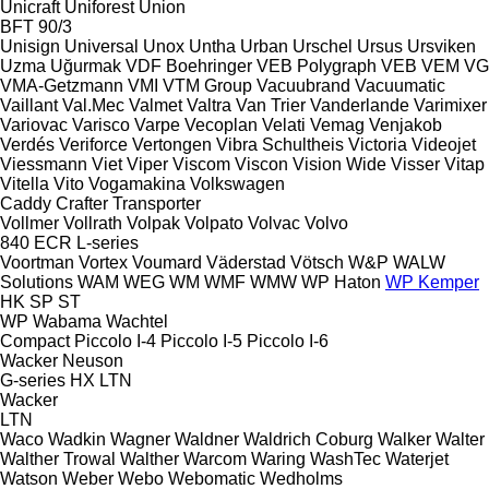
Unicraft
Uniforest
Union
BFT 90/3
Unisign
Universal
Unox
Untha
Urban
Urschel
Ursus
Ursviken
Uzma
Uğurmak
VDF Boehringer
VEB Polygraph
VEB
VEM
VG
VMA-Getzmann
VMI
VTM Group
Vacuubrand
Vacuumatic
Vaillant
Val.Mec
Valmet
Valtra
Van Trier
Vanderlande
Varimixer
Variovac
Varisco
Varpe
Vecoplan
Velati
Vemag
Venjakob
Verdés
Veriforce
Vertongen
Vibra Schultheis
Victoria
Videojet
Viessmann
Viet
Viper
Viscom
Viscon
Vision Wide
Visser
Vitap
Vitella
Vito
Vogamakina
Volkswagen
Caddy
Crafter
Transporter
Vollmer
Vollrath
Volpak
Volpato
Volvac
Volvo
840
ECR
L-series
Voortman
Vortex
Voumard
Väderstad
Vötsch
W&P
WALW
Solutions
WAM
WEG
WM
WMF
WMW
WP Haton
WP Kemper
HK
SP
ST
WP
Wabama
Wachtel
Compact
Piccolo I-4
Piccolo I-5
Piccolo I-6
Wacker Neuson
G-series
HX
LTN
Wacker
LTN
Waco
Wadkin
Wagner
Waldner
Waldrich Coburg
Walker
Walter
Walther Trowal
Walther
Warcom
Waring
WashTec
Waterjet
Watson
Weber
Webo
Webomatic
Wedholms