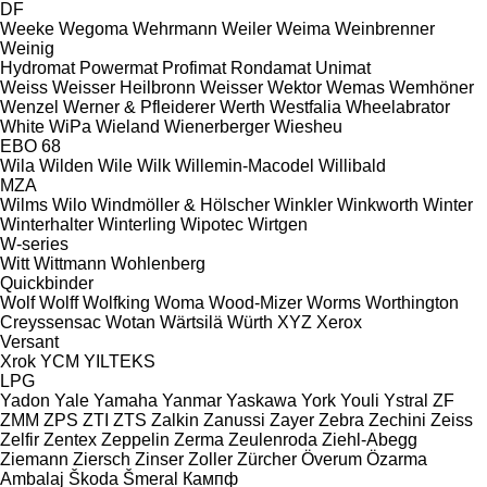
DF
Weeke
Wegoma
Wehrmann
Weiler
Weima
Weinbrenner
Weinig
Hydromat
Powermat
Profimat
Rondamat
Unimat
Weiss
Weisser Heilbronn
Weisser
Wektor
Wemas
Wemhöner
Wenzel
Werner & Pfleiderer
Werth
Westfalia
Wheelabrator
White
WiPa
Wieland
Wienerberger
Wiesheu
EBO 68
Wila
Wilden
Wile
Wilk
Willemin-Macodel
Willibald
MZA
Wilms
Wilo
Windmöller & Hölscher
Winkler
Winkworth
Winter
Winterhalter
Winterling
Wipotec
Wirtgen
W-series
Witt
Wittmann
Wohlenberg
Quickbinder
Wolf
Wolff
Wolfking
Woma
Wood-Mizer
Worms
Worthington
Creyssensac
Wotan
Wärtsilä
Würth
XYZ
Xerox
Versant
Xrok
YCM
YILTEKS
LPG
Yadon
Yale
Yamaha
Yanmar
Yaskawa
York
Youli
Ystral
ZF
ZMM
ZPS
ZTI
ZTS
Zalkin
Zanussi
Zayer
Zebra
Zechini
Zeiss
Zelfir
Zentex
Zeppelin
Zerma
Zeulenroda
Ziehl-Abegg
Ziemann
Ziersch
Zinser
Zoller
Zürcher
Överum
Özarma
Ambalaj
Škoda
Šmeral
Кампф