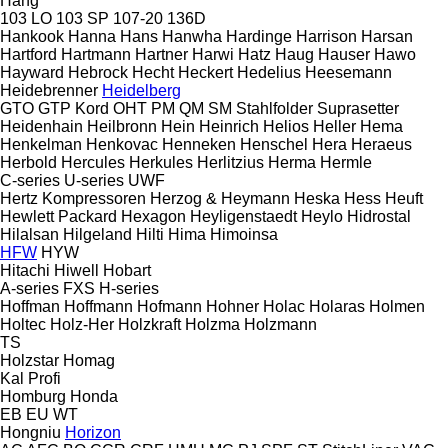
Hang
103 LO
103 SP
107-20
136D
Hankook
Hanna
Hans
Hanwha
Hardinge
Harrison
Harsan
Hartford
Hartmann
Hartner
Harwi
Hatz
Haug
Hauser
Hawo
Hayward
Hebrock
Hecht
Heckert
Hedelius
Heesemann
Heidebrenner
Heidelberg
GTO
GTP
Kord
OHT
PM
QM
SM
Stahlfolder
Suprasetter
Heidenhain
Heilbronn
Hein
Heinrich
Helios
Heller
Hema
Henkelman
Henkovac
Henneken
Henschel
Hera
Heraeus
Herbold
Hercules
Herkules
Herlitzius
Herma
Hermle
C-series
U-series
UWF
Hertz Kompressoren
Herzog & Heymann
Heska
Hess
Heuft
Hewlett Packard
Hexagon
Heyligenstaedt
Heylo
Hidrostal
Hilalsan
Hilgeland
Hilti
Hima
Himoinsa
HFW
HYW
Hitachi
Hiwell
Hobart
A-series
FXS
H-series
Hoffman
Hoffmann
Hofmann
Hohner
Holac
Holaras
Holmen
Holtec
Holz-Her
Holzkraft
Holzma
Holzmann
TS
Holzstar
Homag
Kal
Profi
Homburg
Honda
EB
EU
WT
Hongniu
Horizon