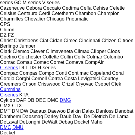
series
GC
M-series
V-series
Cazeneuve
Cebora
Ceccato
Cedima
Cefla
Cehisa
Celette
Celsius
Centauro
Cerdi
Cetetherm
Chambon
Champion
Charmilles
Chevalier
Chicago Pneumatic
CPS
Chiron
DZ
FZ
Christ
Christiaens
Ciat
Cidan
Cimec
Cincinnati
Citizen
Citroen
Berlingo
Jumper
Clark
Clemco
Clever
Climaveneta
Climax
Clipper
Cloos
Coelmo
Colchester
Collette
Collin
Colly
Colmar
Colombo
Comac
Comau
Comec
Comet
Comeva
CompAir
C-series
DLT
DS
H-series
Compac
Compas
Compo
Conti
Contimac
Copeland
Coral
Cordia
Corghi
Cornell
Correa
Costa Levigatrici
Courtoy
Creemers
Crison
Crisswood
Crizaf
Cryovac
Csepel
Ctek
Cummins
C-series
KTA
Cyklop
DAF
DB
DEC
DMC
DMG
CMX
CTX
DMT
DN
DW
Dadaux
Daewoo
Daikin
Dalex
Danfoss
Danobat
Dantherm
Daosmaq
Darley
Daub
Davi
De Dietrich
De Lama
DeLaval
DeLonghi
DeWalt
Debag
Deckel Maho
DMC
DMU
Deckel