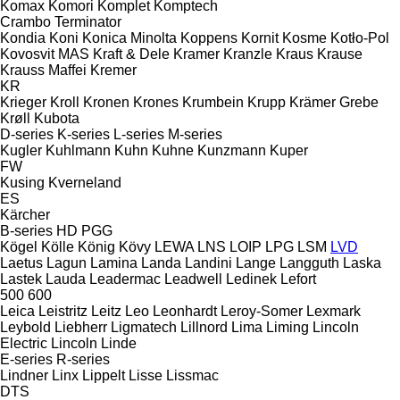
Komax
Komori
Komplet
Komptech
Crambo
Terminator
Kondia
Koni
Konica Minolta
Koppens
Kornit
Kosme
Kotło-Pol
Kovosvit MAS
Kraft & Dele
Kramer
Kranzle
Kraus
Krause
Krauss Maffei
Kremer
KR
Krieger
Kroll
Kronen
Krones
Krumbein
Krupp
Krämer Grebe
Krøll
Kubota
D-series
K-series
L-series
M-series
Kugler
Kuhlmann
Kuhn
Kuhne
Kunzmann
Kuper
FW
Kusing
Kverneland
ES
Kärcher
B-series
HD
PGG
Kögel
Kölle
König
Kövy
LEWA
LNS
LOIP
LPG
LSM
LVD
Laetus
Lagun
Lamina
Landa
Landini
Lange
Langguth
Laska
Lastek
Lauda
Leadermac
Leadwell
Ledinek
Lefort
500
600
Leica
Leistritz
Leitz
Leo
Leonhardt
Leroy-Somer
Lexmark
Leybold
Liebherr
Ligmatech
Lillnord
Lima
Liming
Lincoln
Electric
Lincoln
Linde
E-series
R-series
Lindner
Linx
Lippelt
Lisse
Lissmac
DTS