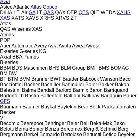
AG3
Astec
Atlantic
Atlas Copco
DrillAir
E-Air
GA
LT
QAS
QAX
QEP
QES
QLT
WEDA
XAHS
XAS
XATS
XAVS
XRHS
XRVS
ZT
Atlas
QAS
W series
XAS
Atmos
PDP
Auer
Automatic
Avery
Avia
Avola
Awea
Aweta
E-series
G-series
KG
Axial
BBA Pumps
B-series
BBM
BDS Maschinen
BHS
BLM Group
BMF
BMS
BOMAG
BM
BW
BT
BTM
BVM Brunner
BWT
Baader
Babcock Wanson
Bacci
Bacciottini
Bacher
Bachiller
Bahmüller
Baier
Bakker
Bakon
Balestrini
Balma
Bandall
Barford
Barmix
Baron
Barriquand
Bartontech
Bastra
Battenfeld
Battioni
Battipav
Baudouin
Bauer
GFS
Baumann
Baumer
Baykal
Baytekin
Bear
Beck Packautomaten
Becker
VT
Becomix
Beerepoot
Behringer
Beier
Beil
Beka-Mak
Beko
Belotti
Bema
Benier
Benza
Bercomex
Berg & Schmid
Berg
Bergmann
Berkel
Bernardo
Bertolaso
Bertuetti
Betico
Beyeler