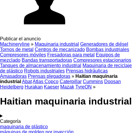
Publicar el anuncio
Machineryline
»
Maquinaria industrial
Generadores de diésel
Tornos de metal
Centros de mecanizado
Bombas industriales
Compresores móviles
Fresadoras para metal
Equipos de
mezclado
Bandas transportadoras
Compresores estacionarios
Tanques de almacenamiento industrial
Maquinaria de reciclaje
de plástico
Robots industriales
Prensas hidráulicas
Amasadoras
Prensas plegadoras
»
Haitian maquinaria
industrial
Abat
Atlas Copco
Caterpillar
Cummins
Doosan
Heidelberg
Hurakan
Kaeser
Mazak
TyreON
»
Haitian maquinaria industrial
Categoría
maquinaria de plástico
máquinas de moldeo por inyección