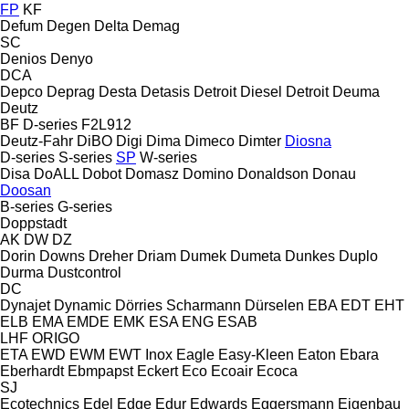
FP
KF
Defum
Degen
Delta
Demag
SC
Denios
Denyo
DCA
Depco
Deprag
Desta
Detasis
Detroit Diesel
Detroit
Deuma
Deutz
BF
D-series
F2L912
Deutz-Fahr
DiBO
Digi
Dima
Dimeco
Dimter
Diosna
D-series
S-series
SP
W-series
Disa
DoALL
Dobot
Domasz
Domino
Donaldson
Donau
Doosan
B-series
G-series
Doppstadt
AK
DW
DZ
Dorin
Downs
Dreher
Driam
Dumek
Dumeta
Dunkes
Duplo
Durma
Dustcontrol
DC
Dynajet
Dynamic
Dörries Scharmann
Dürselen
EBA
EDT
EHT
ELB
EMA
EMDE
EMK
ESA ENG
ESAB
LHF
ORIGO
ETA
EWD
EWM
EWT Inox
Eagle
Easy-Kleen
Eaton
Ebara
Eberhardt
Ebmpapst
Eckert
Eco
Ecoair
Ecoca
SJ
Ecotechnics
Edel
Edge
Edur
Edwards
Eggersmann
Eigenbau