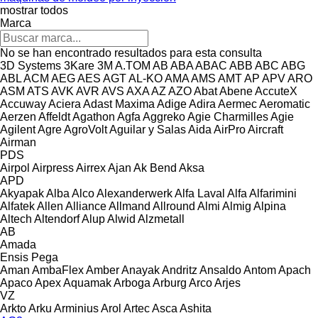
mostrar todos
Marca
No se han encontrado resultados para esta consulta
3D Systems
3Kare
3M
A.TOM
AB
ABA
ABAC
ABB
ABC
ABG
ABL
ACM
AEG
AES
AGT
AL-KO
AMA
AMS
AMT
AP
APV
ARO
ASM
ATS
AVK
AVR
AVS
AXA
AZ
AZO
Abat
Abene
AccuteX
Accuway
Aciera
Adast Maxima
Adige
Adira
Aermec
Aeromatic
Aerzen
Affeldt
Agathon
Agfa
Aggreko
Agie Charmilles
Agie
Agilent
Agre
AgroVolt
Aguilar y Salas
Aida
AirPro
Aircraft
Airman
PDS
Airpol
Airpress
Airrex
Ajan
Ak Bend
Aksa
APD
Akyapak
Alba
Alco
Alexanderwerk
Alfa Laval
Alfa
Alfarimini
Alfatek
Allen
Alliance
Allmand
Allround
Almi
Almig
Alpina
Altech
Altendorf
Alup
Alwid
Alzmetall
AB
Amada
Ensis
Pega
Aman
AmbaFlex
Amber
Anayak
Andritz
Ansaldo
Antom
Apach
Apaco
Apex
Aquamak
Arboga
Arburg
Arco
Arjes
VZ
Arkto
Arku
Arminius
Arol
Artec
Asca
Ashita