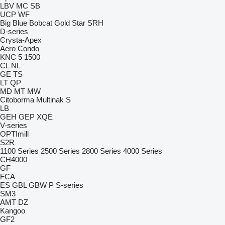
LBV
MC
SB
UCP
WF
Big Blue
Bobcat
Gold Star
SRH
D-series
Crysta-Apex
Aero
Condo
KNC 5 1500
CL
NL
GE
TS
LT
QP
MD
MT
MW
Citoborma
Multinak S
LB
GEH
GEP
XQE
V-series
OPTImill
S2R
1100 Series
2500 Series
2800 Series
4000 Series
CH4000
GF
FCA
ES
GBL
GBW
P
S-series
SM3
AMT
DZ
Kangoo
GF2