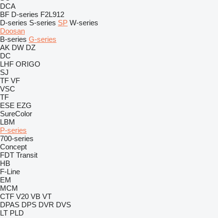
DCA
BF
D-series
F2L912
D-series
S-series
SP
W-series
Doosan
B-series
G-series
AK
DW
DZ
DC
LHF
ORIGO
SJ
TF
VF
VSC
TF
ESE
EZG
SureColor
LBM
P-series
700-series
Concept
FDT
Transit
HB
F-Line
EM
MCM
CTF
V20
VB
VT
DPAS
DPS
DVR
DVS
LT
PLD