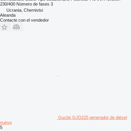
230/400
Número de fases
3
Ucrania, Chernivtsi
Aleanda
Contacte con el vendedor
Gucbir GJD225 generador de diésel
nuevo
5