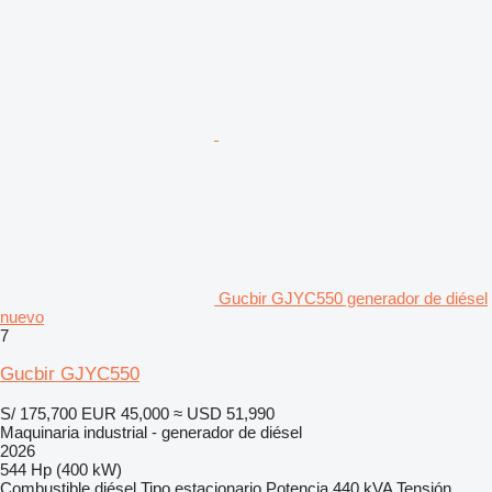
Gucbir GJYC550 generador de diésel
nuevo
7
Gucbir GJYC550
S/ 175,700
EUR 45,000
≈ USD 51,990
Maquinaria industrial - generador de diésel
2026
544 Hp (400 kW)
Combustible
diésel
Tipo
estacionario
Potencia
440 kVA
Tensión