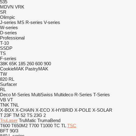
535
MDVN
VRK
SR
Olimpic
J-series
MS
R-series
V-series
W-series
D-series
Professional
T-10
SSDP
TS
F-series
38K
65K
185
260
600
900
CookieMAK
PastryMAK
TW
820
RL
Surfacer
RL
Deco
M-Series
MultiSwiss
Multideco
R-Series
T-Series
VB
VT
TNK
TNL
X-BOX
X-CHAIN
X-ECO
X-HYBRID
X-POLE
X-SOLAR
T 23F
TM 52
TS 23G 2
TruLaser
TruMatic
TrumaBend
T600
T650M2
T700
T1000
TC
TL
TSC
BFT 90/3
840
L-series