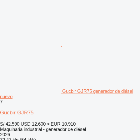
Gucbir GJR75 generador de diésel
nuevo
7
Gucbir GJR75
S/ 42,590
USD 12,600
≈ EUR 10,910
Maquinaria industrial - generador de diésel
2026
73.47 Hp (54 kW)