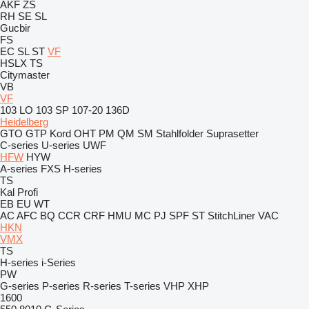
AKF
ZS
RH
SE
SL
Gucbir
FS
EC
SL
ST
VF
HSLX
TS
Citymaster
VB
VF
103 LO
103 SP
107-20
136D
Heidelberg
GTO
GTP
Kord
OHT
PM
QM
SM
Stahlfolder
Suprasetter
C-series
U-series
UWF
HFW
HYW
A-series
FXS
H-series
TS
Kal
Profi
EB
EU
WT
AC
AFC
BQ
CCR
CRF
HMU
MC
PJ
SPF
ST
StitchLiner
VAC
HKN
VMX
TS
H-series
i-Series
PW
G-series
P-series
R-series
T-series
VHP
XHP
1600