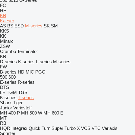
550
8010
G-Series
FC
HF
KR
Kaeser
AS
BS
ESD
M-series
SK
SM
KKS
KK
Minarc
ZSW
Crambo
Terminator
KR
D-series
K-series
L-series
M-series
FW
B-series
HD
MIC
PGG
500
600
E-series
R-series
DTS
LE
TGM
TGS
K-series
T-series
Shark
Tiger
Junior
Variosteff
MH 400 P
MH 500 W
MH 600 E
MT
RB
HQR
Integrex
Quick Turn
Super Turbo X
VCS
VTC
Variaxis
Sprinter