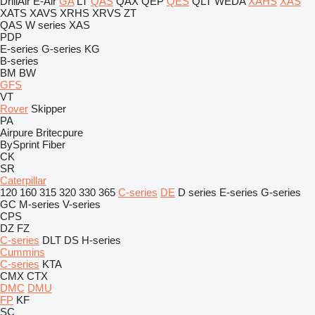
DrillAir
E-Air
GA
LT
QAS
QAX
QEP
QES
QLT
WEDA
XAHS
XAS
XATS
XAVS
XRHS
XRVS
ZT
QAS
W series
XAS
PDP
E-series
G-series
KG
B-series
BM
BW
GFS
VT
Rover
Skipper
PA
Airpure
Britecpure
BySprint Fiber
CK
SR
Caterpillar
120
160
315
320
330
365
C-series
DE
D series
E-series
G-series
GC
M-series
V-series
CPS
DZ
FZ
C-series
DLT
DS
H-series
Cummins
C-series
KTA
CMX
CTX
DMC
DMU
FP
KF
SC