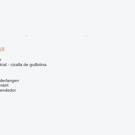
/4
r
ial - cizalla de guillotina
ederlangen
GmbH
vendedor