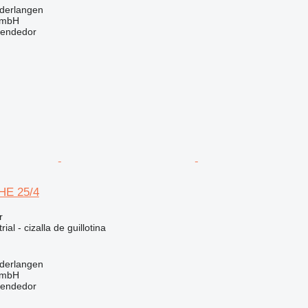
ederlangen
GmbH
vendedor
HE 25/4
r
ial - cizalla de guillotina
ederlangen
GmbH
vendedor