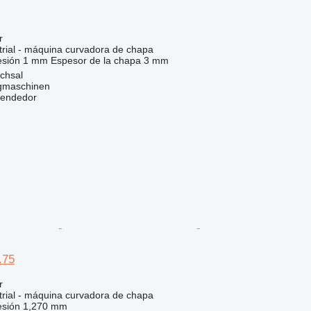
r
trial - máquina curvadora de chapa
esión
1 mm
Espesor de la chapa
3 mm
chsal
gmaschinen
vendedor
.75
r
trial - máquina curvadora de chapa
esión
1,270 mm