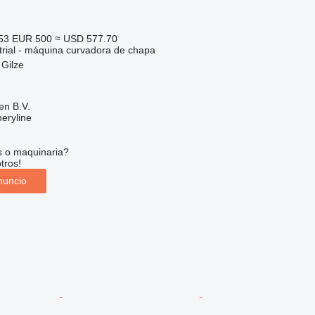
953
EUR 500
≈ USD 577.70
trial - máquina curvadora de chapa
 Gilze
en B.V.
eryline
s o maquinaria?
tros!
nuncio