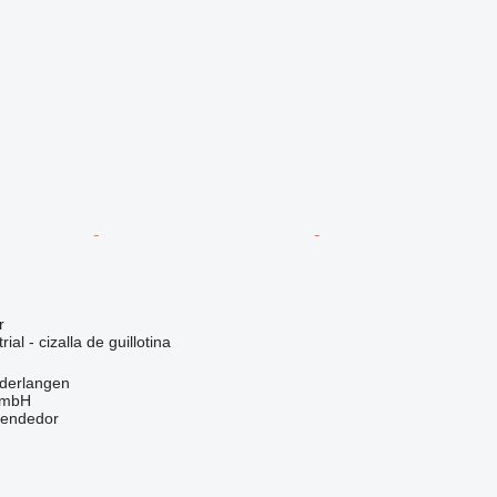
r
ial - cizalla de guillotina
ederlangen
GmbH
vendedor