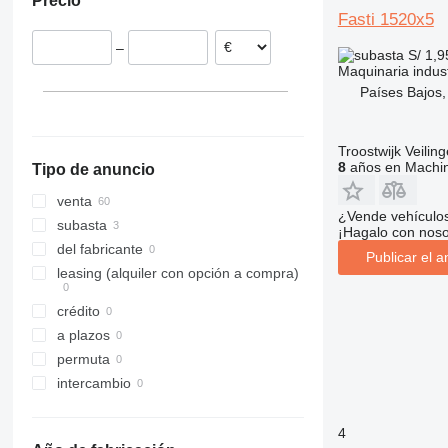
Precio
Países Bajos
Fasti 1520x5
Suiza
–
Dinamarca
S/ 1,
Maquinaria indus
Países Bajos,
Troostwijk Veiling
8
años en Machin
Tipo de anuncio
venta
¿Vende vehículo
subasta
¡Hagalo con noso
del fabricante
Publicar el a
leasing (alquiler con opción a compra)
crédito
a plazos
permuta
intercambio
4