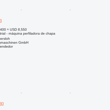
3
,400
≈ USD 8,550
rial - máquina perfiladora de chapa
ersloh
gmaschinen GmbH
vendedor
30