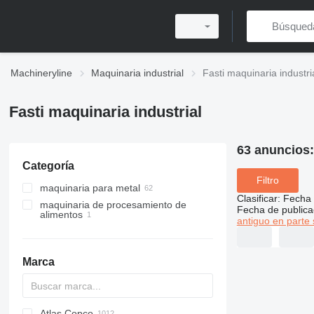
Machineryline
Maquinaria industrial
Fasti maquinaria industri
Fasti maquinaria industrial
63 anuncios
Categoría
Filtro
maquinaria para metal
Clasificar
:
Fecha 
maquinaria de procesamiento de
máquinas curvadoras de chapa
Fecha de publica
alimentos
antiguo en parte 
cizallas de guillotina
equipos de molienda de harina
máquinas laminadoras de chapa
molinos de rodillos
prensas de metal
Marca
desbobinadores
prensas plegadoras
máquinas perfiladoras de chapa
prensas de potencia
máquinas curvadoras de perfiles
prensas de estampación
Atlas Copco
PDS
APD
AB
Ensis
VZ
AG3