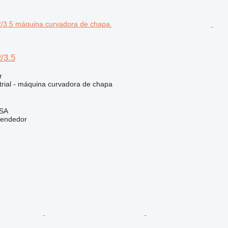
2/3.5
r
trial - máquina curvadora de chapa
 SA
vendedor