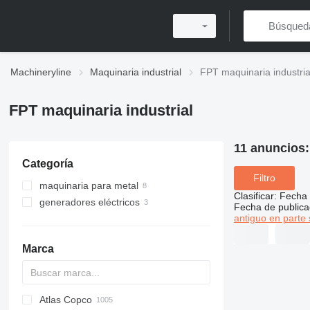
Machineryline
Maquinaria industrial
FPT maquinaria industria
FPT maquinaria industrial
11 anuncios
Categoría
Filtro
maquinaria para metal
Clasificar
:
Fecha 
generadores eléctricos
centros de mecanizado
Fecha de publica
antiguo en parte 
fresadoras para metal
generadores de diésel
máquinas fresadoras de pórtico
Marca
Atlas Copco
PDS
APD
AB
Ensis
VZ
AG3