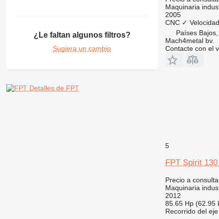
Maquinaria indust
2005
CNC
✓
Velocidad
Países Bajos,
¿Le faltan algunos filtros?
Mach4metal bv.
Contacte con el 
Sugiera un cambio
Detalles de FPT
5
FPT Spirit 130
Precio a consulta
Maquinaria indust
2012
85.65 Hp (62.95
Recorrido del eje