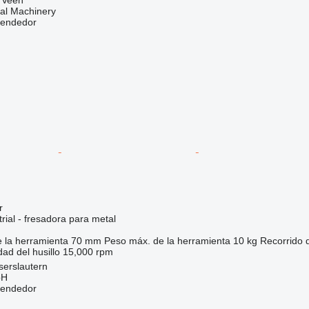
al Machinery
vendedor
r
rial - fresadora para metal
 la herramienta
70 mm
Peso máx. de la herramienta
10 kg
Recorrido d
dad del husillo
15,000 rpm
serslautern
bH
vendedor