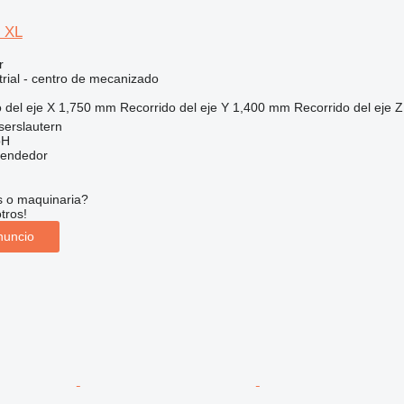
 XL
r
trial - centro de mecanizado
 del eje X
1,750 mm
Recorrido del eje Y
1,400 mm
Recorrido del eje Z
serslautern
bH
vendedor
s o maquinaria?
tros!
nuncio