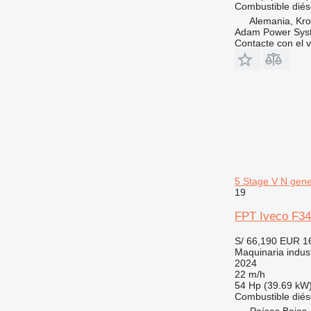
Combustible
diés
Alemania, Kr
Adam Power Sy
Contacte con el 
5 Stage V N gene
19
FPT Iveco F34
S/ 66,190
EUR 1
Maquinaria indust
2024
22 m/h
54 Hp (39.69 kW
Combustible
diés
Países Bajos,