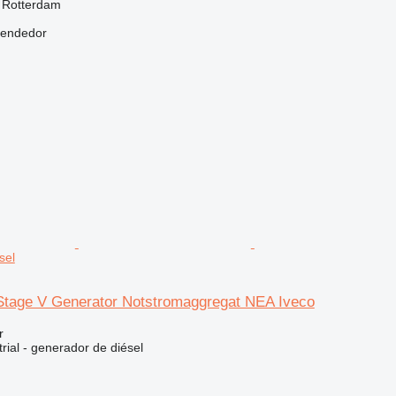
, Rotterdam
vendedor
sel
tage V Generator Notstromaggregat NEA Iveco
r
rial - generador de diésel