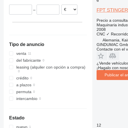
6
Portugal
FPT STINGER
–
Precio a consulta
Maquinaria indus
2008
CNC
✓
Recorrido
Alemania, Kai
Tipo de anuncio
GINDUMAC Gm
Contacte con el 
venta
del fabricante
¿Vende vehículo
leasing (alquiler con opción a compra)
¡Hagalo con noso
Publicar el a
crédito
a plazos
permuta
intercambio
Estado
12
nuevo