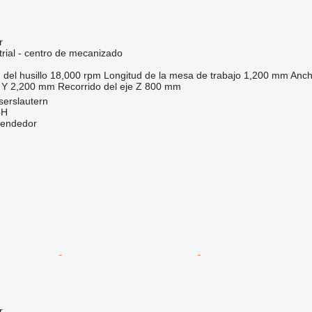
r
trial - centro de mecanizado
 del husillo
18,000 rpm
Longitud de la mesa de trabajo
1,200 mm
Anch
 Y
2,200 mm
Recorrido del eje Z
800 mm
serslautern
bH
vendedor
r