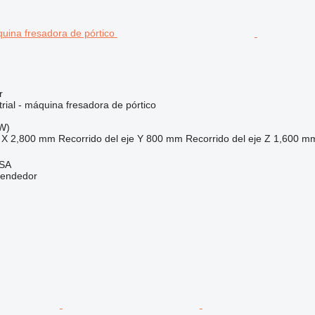
r
rial - máquina fresadora de pórtico
kW)
 X
2,800 mm
Recorrido del eje Y
800 mm
Recorrido del eje Z
1,600 m
 SA
vendedor