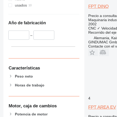
usados
FPT DINO
Precio a consulta
Maquinaria indus
Año de fabricación
2002
CNC
✓
Velocidad
Recorrido del eje
–
Alemania, Kai
GINDUMAC Gm
Contacte con el 
Características
Peso neto
Horas de trabajo
4
Motor, caja de cambios
FPT AREA EV
Potencia de motor
Precio a consulta