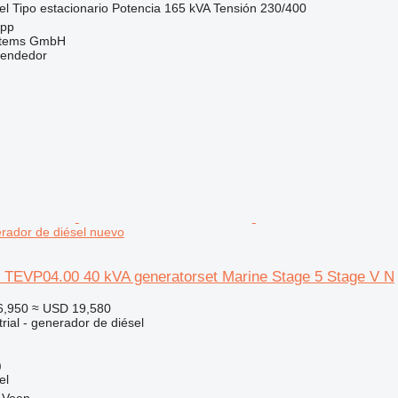
el
Tipo
estacionario
Potencia
165 kVA
Tensión
230/400
opp
stems GmbH
vendedor
rador de diésel nuevo
 TEVP04.00 40 kVA generatorset Marine Stage 5 Stage V N
6,950
≈ USD 19,580
rial - generador de diésel
)
el
 Veen