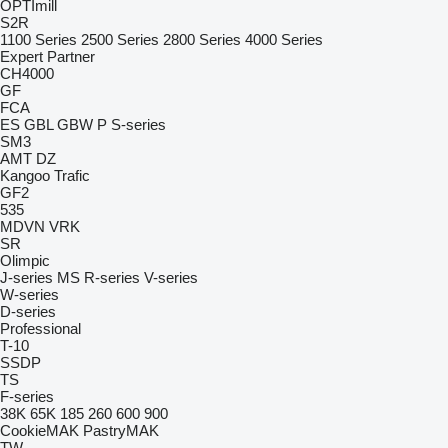
OPTImill
S2R
1100 Series
2500 Series
2800 Series
4000 Series
Expert
Partner
CH4000
GF
FCA
ES
GBL
GBW
P
S-series
SM3
AMT
DZ
Kangoo
Trafic
GF2
535
MDVN
VRK
SR
Olimpic
J-series
MS
R-series
V-series
W-series
D-series
Professional
T-10
SSDP
TS
F-series
38K
65K
185
260
600
900
CookieMAK
PastryMAK
TW