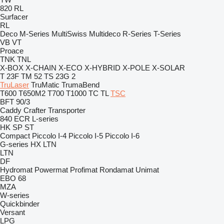
820
RL
Surfacer
RL
Deco
M-Series
MultiSwiss
Multideco
R-Series
T-Series
VB
VT
Proace
TNK
TNL
X-BOX
X-CHAIN
X-ECO
X-HYBRID
X-POLE
X-SOLAR
T 23F
TM 52
TS 23G 2
TruLaser
TruMatic
TrumaBend
T600
T650M2
T700
T1000
TC
TL
TSC
BFT 90/3
Caddy
Crafter
Transporter
840
ECR
L-series
HK
SP
ST
Compact
Piccolo I-4
Piccolo I-5
Piccolo I-6
G-series
HX
LTN
LTN
DF
Hydromat
Powermat
Profimat
Rondamat
Unimat
EBO 68
MZA
W-series
Quickbinder
Versant
LPG