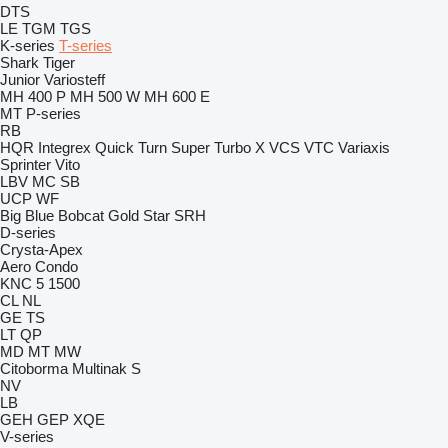
DTS
LE
TGM
TGS
K-series
T-series
Shark
Tiger
Junior
Variosteff
MH 400 P
MH 500 W
MH 600 E
MT
P-series
RB
HQR
Integrex
Quick Turn
Super Turbo X
VCS
VTC
Variaxis
Sprinter
Vito
LBV
MC
SB
UCP
WF
Big Blue
Bobcat
Gold Star
SRH
D-series
Crysta-Apex
Aero
Condo
KNC 5 1500
CL
NL
GE
TS
LT
QP
MD
MT
MW
Citoborma
Multinak S
NV
LB
GEH
GEP
XQE
V-series