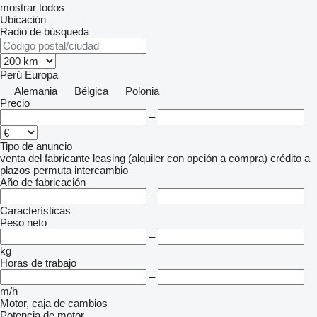
mostrar todos
Ubicación
Radio de búsqueda
Perú
Europa
Alemania
Bélgica
Polonia
Precio
–
Tipo de anuncio
venta
del fabricante
leasing (alquiler con opción a compra)
crédito
a
plazos
permuta
intercambio
Año de fabricación
–
Características
Peso neto
–
kg
Horas de trabajo
–
m/h
Motor, caja de cambios
Potencia de motor