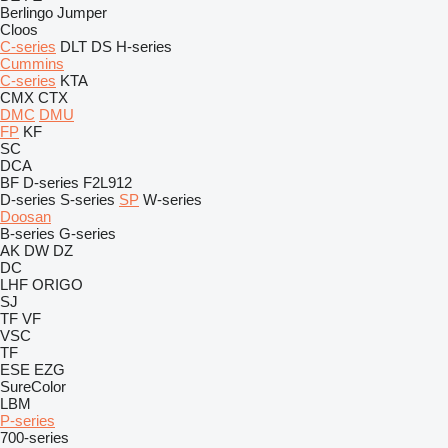
Berlingo
Jumper
Cloos
C-series
DLT
DS
H-series
Cummins
C-series
KTA
CMX
CTX
DMC
DMU
FP
KF
SC
DCA
BF
D-series
F2L912
D-series
S-series
SP
W-series
Doosan
B-series
G-series
AK
DW
DZ
DC
LHF
ORIGO
SJ
TF
VF
VSC
TF
ESE
EZG
SureColor
LBM
P-series
700-series