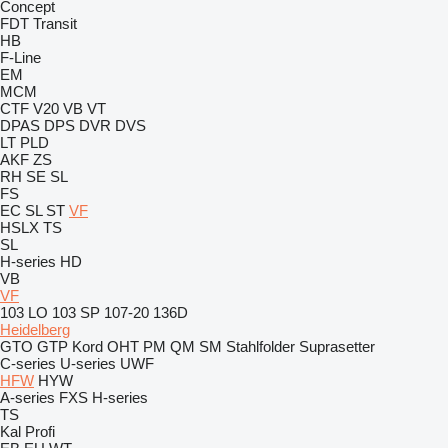
Concept
FDT
Transit
HB
F-Line
EM
MCM
CTF
V20
VB
VT
DPAS
DPS
DVR
DVS
LT
PLD
AKF
ZS
RH
SE
SL
FS
EC
SL
ST
VF
HSLX
TS
SL
H-series
HD
VB
VF
103 LO
103 SP
107-20
136D
Heidelberg
GTO
GTP
Kord
OHT
PM
QM
SM
Stahlfolder
Suprasetter
C-series
U-series
UWF
HFW
HYW
A-series
FXS
H-series
TS
Kal
Profi