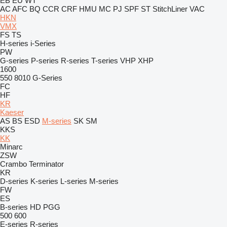
EB
EU
WT
AC
AFC
BQ
CCR
CRF
HMU
MC
PJ
SPF
ST
StitchLiner
VAC
HKN
VMX
FS
TS
H-series
i-Series
PW
G-series
P-series
R-series
T-series
VHP
XHP
1600
550
8010
G-Series
FC
HF
KR
Kaeser
AS
BS
ESD
M-series
SK
SM
KKS
KK
Minarc
ZSW
Crambo
Terminator
KR
D-series
K-series
L-series
M-series
FW
ES
B-series
HD
PGG
500
600
E-series
R-series