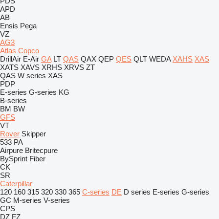
PDS
APD
AB
Ensis
Pega
VZ
AG3
Atlas Copco
DrillAir
E-Air
GA
LT
QAS
QAX
QEP
QES
QLT
WEDA
XAHS
XAS
XATS
XAVS
XRHS
XRVS
ZT
QAS
W series
XAS
PDP
E-series
G-series
KG
B-series
BM
BW
GFS
VT
Rover
Skipper
533
PA
Airpure
Britecpure
BySprint Fiber
CK
SR
Caterpillar
120
160
315
320
330
365
C-series
DE
D series
E-series
G-series
GC
M-series
V-series
CPS
DZ
FZ