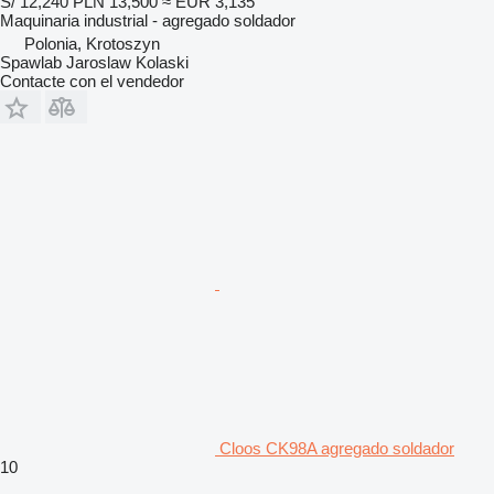
S/ 12,240
PLN 13,500
≈ EUR 3,135
Maquinaria industrial - agregado soldador
Polonia, Krotoszyn
Spawlab Jaroslaw Kolaski
Contacte con el vendedor
Cloos CK98A agregado soldador
10