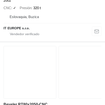
2002
CNC
✓
Presión
320 t
Eslovaquia, Buzica
IT EUROPE s.r.o.
Beyeler RT80x2050-CNC