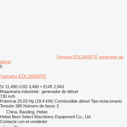
Yamaha EDL26000TE generador de
diésel
5
Yamaha EDL26000TE
S/ 11,490
USD 3,400
≈ EUR 2,943
Maquinaria industrial - generador de diésel
730 m/h
Potencia
25.03 Hp (18.4 kW)
Combustible
diésel
Tipo
estacionario
Tensión
380
Número de fases
3
China, Baoding, Hebei
Hebei Best Select Machinery Equipment Co., Ltd
Contacte con el vendedor