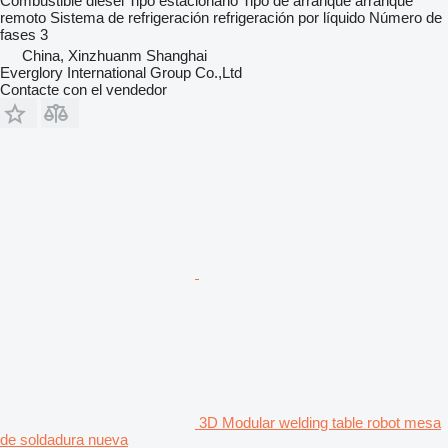
Combustible
diésel
Tipo
estacionario
Tipo de arranque
arranque
remoto
Sistema de refrigeración
refrigeración por líquido
Número de
fases
3
China, Xinzhuanm Shanghai
Everglory International Group Co.,Ltd
Contacte con el vendedor
3D Modular welding table robot mesa
de soldadura nueva