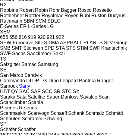
RX
Robbins
Robert
Robin
Rohr Bagger
Rosco
Rossetto
Rothlehner
Rotzler
Royalmac
Royen
Rubi
Ruston Bucyrus
Ruthmann
SBM
SCM
SDLG
E-Series
ER
L-Series
LG
SEM
655
656
816
919
920
921
922
SEW-Eurodrive
SID
SIGMA ASPHALT PLANTS
SLV Group
SMB
SMT Stichweh
SPD
STA
STS
STiM
SWF Krantechnik
SWF
Sachs
Saeclimber
Sakai
TS
Salzgitter
Samac
Samsung
SE
San Marco
Sandvik
Commando
DI
DP
DX
Dino
Leopard
Pantera
Ranger
Sanrock
Sany
HBT
QY
SAC
SAP
SCC
SR
STC
SY
Saraka
Sata
Satellite
Sauer-Danfoss
Savalco
Scan
Scanclimber
Scania
P-series
R-series
Scanmaskin
Scanvogn
Schaeff
Schenk
Schmalz
Schmidt
Schouten
Schramm
Schwing
SP
Schäfer
Schäffer
1622
2024
2028
2430
2445
2630
3630
3650
8620 T