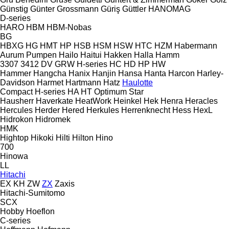
Günstig
Günter Grossmann
Güriş
Güttler
HANOMAG
D-series
HARO
HBM
HBM-Nobas
BG
HBXG
HG
HMT
HP
HSB
HSM
HSW
HTC
HZM
Habermann
Aurum Pumpen
Hailo
Haitui
Hakken
Halla
Hamm
3307
3412
DV
GRW
H-series
HC
HD
HP
HW
Hammer
Hangcha
Hanix
Hanjin
Hansa
Hanta
Harcon
Harley-
Davidson
Harmet
Hartmann
Hatz
Haulotte
Compact
H-series
HA
HT
Optimum
Star
Hausherr
Haverkate
HeatWork
Heinkel
Hek
Henra
Heracles
Hercules
Herder
Hered
Herkules
Herrenknecht
Hess
HexL
Hidrokon
Hidromek
HMK
Hightop
Hikoki
Hilti
Hilton
Hino
700
Hinowa
LL
Hitachi
EX
KH
ZW
ZX
Zaxis
Hitachi-Sumitomo
SCX
Hobby
Hoeflon
C-series