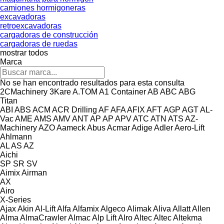
camiones hormigoneras
excavadoras
retroexcavadoras
cargadoras de construcción
cargadoras de ruedas
mostrar todos
Marca
No se han encontrado resultados para esta consulta
2CMachinery
3Kare
A.TOM
A1 Container
AB
ABC
ABG
Titan
ABI
ABS
ACM
ACR Drilling
AF
AFA
AFIX
AFT
AGP
AGT
AL-
Vac
AME
AMS
AMV
ANT
AP
AP
APV
ATC
ATN
ATS
AZ-
Machinery
AZO
Aameck
Abus
Acmar
Adige
Adler
Aero-Lift
Ahlmann
AL
AS
AZ
Aichi
SP
SR
SV
Aimix
Airman
AX
Airo
X-Series
Ajax
Akin
Al-Lift
Alfa
Alfamix
Algeco
Alimak
Aliva
Allatt
Allen
Alma
AlmaCrawler
Almac
Alp Lift
Alro
Altec
Altec
Altekma