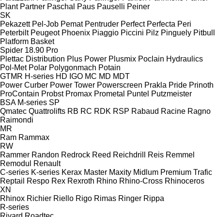
Plant
Partner
Paschal
Paus
Pauselli
Peiner
SK
Pekazett
Pel-Job
Pemat
Pentruder
Perfect
Perfecta
Peri
Peterbilt
Peugeot
Phoenix
Piaggio
Piccini
Pilz
Pinguely
Pitbull
Platform Basket
Spider 18.90 Pro
Plettac Distribution
Plus Power
Plusmix
Poclain Hydraulics
Pol-Met
Polar
Polygonmach
Potain
GTMR
H-series
HD
IGO
MC
MD
MDT
Power Curber
Power Tower
Powerscreen
Prakla
Pride
Prinoth
ProContain
Probst
Promax
Prometal
Puntel
Putzmeister
BSA
M-series
SP
Qmatec
Quattrolifts
RB
RC
RDK
RSP
Rabaud
Racine
Ragno
Raimondi
MR
Ram
Rammax
RW
Rammer
Randon
Redrock
Reed
Reichdrill
Reis
Remmel
Remodul
Renault
C-series
K-series
Kerax
Master
Maxity
Midlum
Premium
Trafic
Reptail
Respo
Rex
Rexroth
Rhino
Rhino-Cross
Rhinoceros
XN
Rhinox
Richier
Riello
Rigo
Rimas
Ringer
Rippa
R-series
Rivard
Roadtec