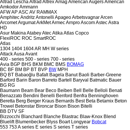
Altrad Lescha
Altrad
Altrex
Amag
American Augers
American
Amkodor
Ammann
AFW
AP
ASC
AV
RAMMAX
Amphitec
Andritz
Antonelli
Apageo
Arbetsvagnar
Arcen
Arcomet
Argumat
ArkMet
Armec
Arnpro
Ascom
Astec
Astra
HD
Asur Makina
Atabey
Atec
Atika
Atlas Copco
FlexiROC
ROC
SmartROC
Atlas
1304
1404
1604
AR
MH
W series
Attack
Ausa
Avant
400 - series
500 - series
700 - series
Avia
BGP
BHS
BKM
BMC
BMS
BOMAG
BC
BF
BM
BP
BT
BVP
BW
MPH
BQ
BT
Babaoğlu
Bafalt
Bagela
Banut
Baoli
Barber-Greene
Barford
Barin
Baron
Barreto
Bartell
Baryval
Batmatic
Bauer
BG
RG
Baumann
Beam
Bear
Beco
Beiben
Bell
Belle
Belloli
Benati
Benazzato
Bendini
Benelli
Benford
Benfra
Benninghoven
Beretta
Berg
Berger Kraus
Bernards
Best
Beta
Betamix
Beton
Trowel
Betonstar
Bironcar
Bison
Bison
Bitelli
BB
DTV
SF
Bizzocchi
Blanchard
Blanche
Blastrac
Blaw-Knox
Blend
Bluelift
Blumenbecker
Blyss
Boart Longyear
Bobcat
553
753
A series
E series
S series
T series