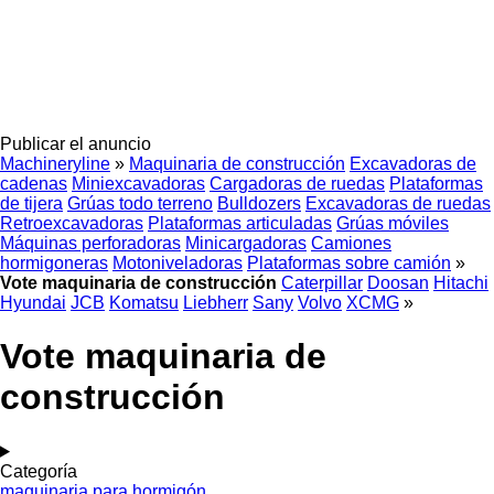
Publicar el anuncio
Machineryline
»
Maquinaria de construcción
Excavadoras de
cadenas
Miniexcavadoras
Cargadoras de ruedas
Plataformas
de tijera
Grúas todo terreno
Bulldozers
Excavadoras de ruedas
Retroexcavadoras
Plataformas articuladas
Grúas móviles
Máquinas perforadoras
Minicargadoras
Camiones
hormigoneras
Motoniveladoras
Plataformas sobre camión
»
Vote maquinaria de construcción
Caterpillar
Doosan
Hitachi
Hyundai
JCB
Komatsu
Liebherr
Sany
Volvo
XCMG
»
Vote maquinaria de
construcción
Categoría
maquinaria para hormigón