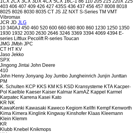
1CX
2CX
3CX
3DX
4CX
5CX
16C-1
86
110
205
215
220X
225
403
406
407
409
426
427
435S
436
437
456
457
8008
8018
8025
8026
8030
8035
CT
JS
JZ
NXT
S-Series
TM
VMT
Vibromax
JCR
JD
JLG
10
340AJ
450
460
520
600
660
680
800
860
1230
1250
1350
1930
1932
2030
2630
2646
3246
3369
3394
4069
4394
E-
series
Liftlux
Pecolift
R-series
Toucan
JMG
JMbh
JPC
CT
HT
KV
Jaso
Jekko
SPX
Jingong
Jintai
John Deere
410
John Henry
Jonyang
Joy
Jumbo
Jungheinrich
Junjin
Junttan
PM
K. Schulten
KCP
KKS
KM
KS
KSD Kransysteme
KTA
Kacper-
Pol
Kaelble
Kaeser
Kaiser
Kalmar
KamAZ
Kappel
Karmel
Karpatec
Karrena
Kasei
Kato
KR
NK
KawaKenki
Kawasaki
Kaweco
Kegiom
Kellfri
Kempf
Kenworth
Kima
Kimera
Kinglink
Kingway
Kinshofer
Klaas
Kleemann
Klein
Klemm
KR
Klubb
Knebel
Knikmops