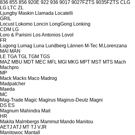
836
855
856
920E
922
936
9017
9027FZTS
9035FZTS
CLG
LG
LTC
ZL
Ljungby Maskin
Llamada
Locatelli
GRIL
Locust
Lokomo
Loncin
LongGong
Lonking
CDM
LG
Loro & Parisini
Los Antonios
Lovol
FR
Lugong
Lumag
Luna
Lundberg
Lännen
M-Tec
M.Lorenzana
MAI
MAN
LE
TGA
TGL
TGM
TGS
MAZ
MBU
MDT
MEC
MFL
MGI
MKG
MPT
MST
MTS
Mach
Machpro
MP
Mack
Macks
Maco
Madrog
Madpatcher
Maeda
MC
Mag-Trade
Magic
Magirus
Magirus-Deutz
Magni
DS
ES
Magnum
Mahindra
Mait
HR
Makita
Malmbergs
Mammut
Mando
Manitou
AETJ
ATJ
MT
TJ
VJR
Manitowoc
Mantall