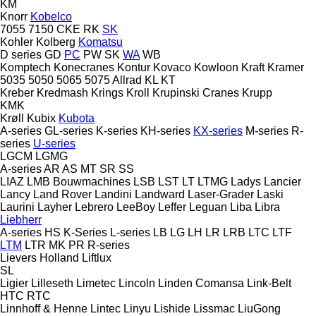
KM
Knorr
Kobelco
7055
7150
CKE
RK
SK
Kohler
Kolberg
Komatsu
D series
GD
PC
PW
SK
WA
WB
Komptech
Konecranes
Kontur
Kovaco
Kowloon
Kraft
Kramer
5035
5050
5065
5075
Allrad
KL
KT
Kreber
Kredmash
Krings
Kroll
Krupinski Cranes
Krupp
KMK
Krøll
Kubix
Kubota
A-series
GL-series
K-series
KH-series
KX-series
M-series
R-
series
U-series
LGCM
LGMG
A-series
AR
AS
MT
SR
SS
LIAZ
LMB Bouwmachines
LSB
LST
LT
LTMG
Ladys
Lancier
Lancy
Land Rover
Landini
Landward
Laser-Grader
Laski
Laurini
Layher
Lebrero
LeeBoy
Leffer
Leguan
Liba
Libra
Liebherr
A-series
HS
K-Series
L-series
LB
LG
LH
LR
LRB
LTC
LTF
LTM
LTR
MK
PR
R-series
Lievers Holland
Liftlux
SL
Ligier
Lilleseth
Limetec
Lincoln
Linden Comansa
Link-Belt
HTC
RTC
Linnhoff & Henne
Lintec
Linyu
Lishide
Lissmac
LiuGong