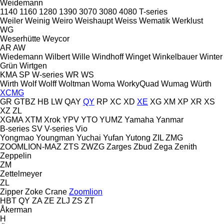
Weidemann
1140
1160
1280
1390
3070
3080
4080
T-series
Weiler
Weinig
Weiro
Weishaupt
Weiss
Wematik
Werklust
WG
Weserhütte
Weycor
AR
AW
Wiedemann
Wilbert
Wille
Windhoff
Winget
Winkelbauer
Winter
Grün
Wirtgen
KMA
SP
W-series
WR
WS
Wirth
Wolf
Wolff
Woltman
Woma
WorkyQuad
Wumag
Würth
XCMG
GR
GTBZ
HB
LW
QAY
QY
RP
XC
XD
XE
XG
XM
XP
XR
XS
XZ
ZL
XGMA
XTM
Xrok
YPV
YTO
YUMZ
Yamaha
Yanmar
B-series
SV
V-series
Vio
Yongmao
Youngman
Yuchai
Yufan
Yutong
ZIL
ZMG
ZOOMLION-MAZ
ZTS
ZWZG
Zarges
Zbud
Zega
Zenith
Zeppelin
ZM
Zettelmeyer
ZL
Zipper
Zoke Crane
Zoomlion
HBT
QY
ZA
ZE
ZLJ
ZS
ZT
Åkerman
H