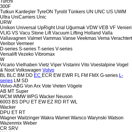
Turchi
300F
Tutkun Kardeşler
TyreON
Tyrolit
Tünkers
UN
UNC
US
UWM
Ultra
UniCarriers
Unic
URW
Unikon
Universal
UpRight
Ural
Uğurmak
VDW
VEB
VF Venieri
VLIG
VS
Vacu Stone Lift
Vacuum Lifting Holland
Valla
Vallavagnen
Valmet
Vammas
Vanse
Veekmas
Vema
Verachtert
Veribor
Vermeer
D-series
S-series
T-series
V-series
Versalift
Vezeko
Vibromax
W
Vicario
Vielhaben
Vietz
Viper
Vistarini
Vito
Voestalpine
Vogel
& Noot
Volkswagen
Volvo
BL
BLC
BM
DD
EC
ECR
EW
EWR
FL
FM
FMX
G-series
L-
series
LM
SD
Volvo-ABG
Von Arx
Vote
Vreten
Vögele
AB
MT
Super
WCM
WMW
WPG
Wacker Neuson
6003
BS
DPU
ET
EW
EZ
RD
RT
WL
Wacker
DPU
ET
RT
Wagner
Waitzinger
Wakra
Wamet
Warsco
Warynski
Watson
Wazenmix
Weber
CR
SRV