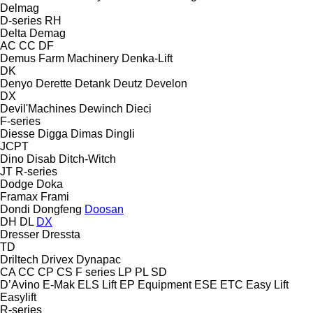
Delmag
D-series
RH
Delta
Demag
AC
CC
DF
Demus Farm Machinery
Denka-Lift
DK
Denyo
Derette
Detank
Deutz
Develon
DX
Devil'Machines
Dewinch
Dieci
F-series
Diesse
Digga
Dimas
Dingli
JCPT
Dino
Disab
Ditch-Witch
JT
R-series
Dodge
Doka
Framax
Frami
Dondi
Dongfeng
Doosan
DH
DL
DX
Dresser
Dressta
TD
Driltech
Drivex
Dynapac
CA
CC
CP
CS
F series
LP
PL
SD
D’Avino
E-Mak
ELS Lift
EP Equipment
ESE
ETC
Easy Lift
Easylift
R-series