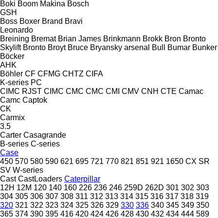
Boki
Boom Makina
Bosch
GSH
Boss
Boxer
Brand
Bravi
Leonardo
Breining
Bremat
Brian James
Brinkmann
Brokk
Bron
Bronto
Skylift
Bronto
Broyt
Bruce
Bryansky arsenal
Bull
Bumar
Bunker
Böcker
AHK
Böhler
CF
CFMG
CHTZ
CIFA
K-series
PC
CIMC RJST
CIMC
CMC
CMC
CMI
CMV
CNH
CTE
Camac
Camc
Captok
CK
Carmix
3.5
Carter
Casagrande
B-series
C-series
Case
450
570
580
590
621
695
721
770
821
851
921
1650
CX
SR
SV
W-series
Cast
CastLoaders
Caterpillar
12H
12M
120
140
160
226
236
246
259D
262D
301
302
303
304
305
306
307
308
311
312
313
314
315
316
317
318
319
320
321
322
323
324
325
326
329
330
336
340
345
349
350
365
374
390
395
416
420
424
426
428
430
432
434
444
589