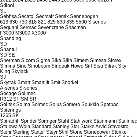
Sdlool
SL
Sebhsa
Secatol
Secmair
Semix
Sennebogen
613
630
730
818
821
825
830
835
5500
S series
Sequani
Sermac
Sevencrane
Shacman
F3000
M3000
X3000
Shanding
SD
Shantui
SD
SE
Sherman
Sicom
Sigma
Sika
Silla
Simem
Simesa
Simex
Simma
Sino
Sinoboom
Sinotruk Howo
Sirl
Sisu
Sitrak
Sky
King
Skyjack
SJ
Skytrak
Smart
Smartlift
Smit
Snorkel
A-series
S-series
Socage
Soilmec
R312
SF
SM
SR
Soiltek
Soima
Solmec
Solus
Somero
Soukkio
Spatpac
Spierings
1265
SK
Spiradrill
Sprider
Springer
Stahl
Stahlwerk
Stainmann
Staliniec
Stalowa Wola
Standard
Stanley
Star
Starke Arvid
Stavostroj
Stehr
Sterling
Stetter
Steyr
Stihl
Stone
Stonepower
Storike