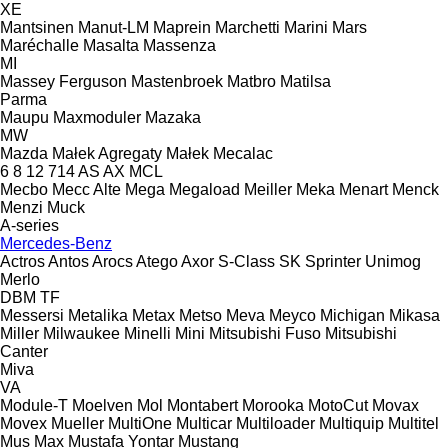
XE
Mantsinen
Manut-LM
Maprein
Marchetti
Marini
Mars
Maréchalle
Masalta
Massenza
MI
Massey Ferguson
Mastenbroek
Matbro
Matilsa
Parma
Maupu
Maxmoduler
Mazaka
MW
Mazda
Małek Agregaty
Małek
Mecalac
6
8
12
714
AS
AX
MCL
Mecbo
Mecc Alte
Mega
Megaload
Meiller
Meka
Menart
Menck
Menzi Muck
A-series
Mercedes-Benz
Actros
Antos
Arocs
Atego
Axor
S-Class
SK
Sprinter
Unimog
Merlo
DBM
TF
Messersi
Metalika
Metax
Metso
Meva
Meyco
Michigan
Mikasa
Miller
Milwaukee
Minelli
Mini
Mitsubishi Fuso
Mitsubishi
Canter
Miva
VA
Module-T
Moelven
Mol
Montabert
Morooka
MotoCut
Movax
Movex
Mueller
MultiOne
Multicar
Multiloader
Multiquip
Multitel
Mus Max
Mustafa Yontar
Mustang