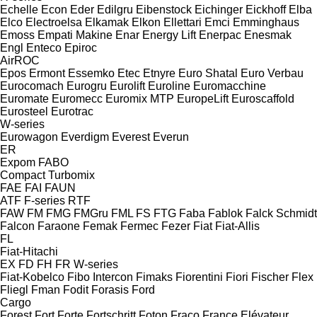
Echelle
Econ
Eder
Edilgru
Eibenstock
Eichinger
Eickhoff
Elba
Elco
Electroelsa
Elkamak
Elkon
Ellettari
Emci
Emminghaus
Emoss
Empati Makine
Enar
Energy Lift
Enerpac
Enesmak
Engl
Enteco
Epiroc
AirROC
Epos
Ermont
Essemko
Etec
Etnyre
Euro Shatal
Euro Verbau
Eurocomach
Eurogru
Eurolift
Euroline
Euromacchine
Euromate
Euromecc
Euromix MTP
EuropeLift
Euroscaffold
Eurosteel
Eurotrac
W-series
Eurowagon
Everdigm
Everest
Everun
ER
Expom
FABO
Compact
Turbomix
FAE
FAI
FAUN
ATF
F-series
RTF
FAW
FM
FMG
FMGru
FML
FS
FTG
Faba
Fablok
Falck Schmidt
Falcon
Faraone
Femak
Fermec
Fezer
Fiat
Fiat-Allis
FL
Fiat-Hitachi
EX
FD
FH
FR
W-series
Fiat-Kobelco
Fibo Intercon
Fimaks
Fiorentini
Fiori
Fischer
Flex
Fliegl
Fman
Fodit
Forasis
Ford
Cargo
Forest
Fort
Forte
Fortschritt
Foton
Fraco
France Elévateur