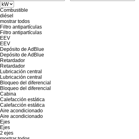
Combustible
diésel
mostrar todos
Filtro antipartículas
Filtro antipartículas
EEV
EEV
Depósito de AdBlue
Depósito de AdBlue
Retardador
Retardador
Lubricación central
Lubricación central
Bloqueo del diferencial
Bloqueo del diferencial
Cabina
Calefacción estática
Calefacción estática
Aire acondicionado
Aire acondicionado
Ejes
Ejes
2 ejes
mostrar todos