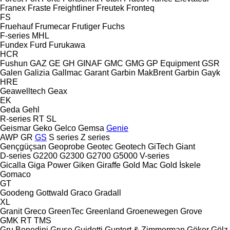
Franex
Fraste
Freightliner
Freutek
Fronteq
FS
Fruehauf
Frumecar
Frutiger
Fuchs
F-series
MHL
Fundex
Furd
Furukawa
HCR
Fushun
GAZ
GE
GH
GINAF
GMC
GMG
GP Equipment
GSR
Galen
Galizia
Gallmac
Garant
Garbin MakBrent
Garbin
Gayk
HRE
Geawelltech
Geax
EK
Geda
Gehl
R-series
RT
SL
Geismar
Geko
Gelco
Gemsa
Genie
AWP
GR
GS
S series
Z series
Gençgüçsan
Geoprobe
Geotec
Geotech
GiTech
Giant
D-series
G2200
G2300
G2700
G5000
V-series
Gicalla
Giga Power
Giken
Giraffe
Gold Mac
Gold İskele
Gomaco
GT
Goodeng
Gottwald
Graco
Gradall
XL
Granit
Greco
GreenTec
Greenland
Groenewegen
Grove
GMK
RT
TMS
Gru Benedini
Gruse
Guidetti
Guntert & Zimmerman
Göker
Gölz