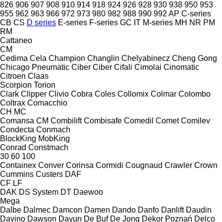
826
906
907
908
910
914
918
924
926
928
930
938
950
953
955
962
963
966
972
973
980
982
988
990
992
AP
C-series
CB
CS
D series
E-series
F-series
GC
IT
M-series
MH
NR
PM
RM
Cattaneo
CM
Cedima
Cela
Champion
Changlin
Chelyabinecz
Cheng Gong
Chicago Pneumatic
Ciber
Ciber
Cifali
Cimolai
Cinomatic
Citroen
Claas
Scorpion
Torion
Clark
Clipper
Clivio
Cobra
Coles
Collomix
Colmar
Colombo
Coltrax
Comacchio
CH
MC
Comansa CM
Combilift
Combisafe
Comedil
Comet
Comilev
Condecta
Conmach
BlockKing
MobKing
Conrad
Constmach
30
60
100
Containex
Conver
Corinsa
Cormidi
Cougnaud
Crawler
Crown
Cummins
Custers
DAF
CF
LF
DAK
DS System
DT
Daewoo
Mega
Dalbe
Dalmec
Damcon
Damen
Dando
Danfo
Danlift
Daudin
Davino
Dawson
Dayun
De Buf
De Jong
Dekor Poznań
Delco