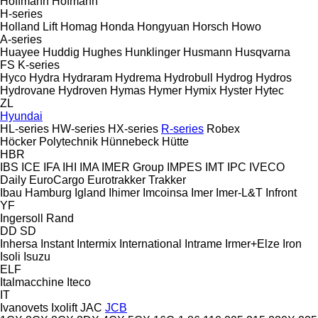
Hoffmann
Hofmann
H-series
Holland Lift
Homag
Honda
Hongyuan
Horsch
Howo
A-series
Huayee
Huddig
Hughes
Hunklinger
Husmann
Husqvarna
FS
K-series
Hyco
Hydra
Hydraram
Hydrema
Hydrobull
Hydrog
Hydros
Hydrovane
Hydroven
Hymas
Hymer
Hymix
Hyster
Hytec
ZL
Hyundai
HL-series
HW-series
HX-series
R-series
Robex
Höcker Polytechnik
Hünnebeck
Hütte
HBR
IBS
ICE
IFA
IHI
IMA
IMER Group
IMPES
IMT
IPC
IVECO
Daily
EuroCargo
Eurotrakker
Trakker
Ibau Hamburg
Igland
Ihimer
Imcoinsa
Imer
Imer-L&T
Infront
YF
Ingersoll Rand
DD
SD
Inhersa
Instant
Intermix
International
Intrame
Irmer+Elze
Iron
Isoli
Isuzu
ELF
Italmacchine
Iteco
IT
Ivanovets
Ixolift
JAC
JCB