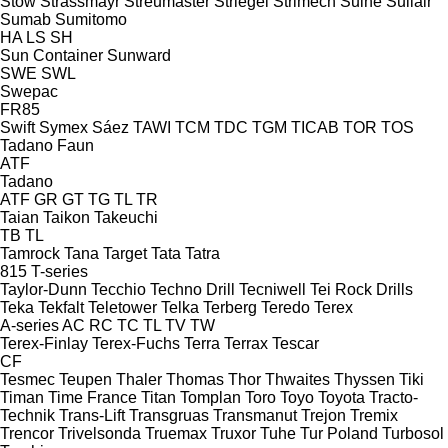
Stow
Strassmayr
Streumaster
Striegel
Strimech
Suihe
Sullair
Sumab
Sumitomo
HA
LS
SH
Sun Container
Sunward
SWE
SWL
Swepac
FR85
Swift
Symex
Sáez
TAWI
TCM
TDC
TGM
TICAB
TOR
TOS
Tadano Faun
ATF
Tadano
ATF
GR
GT
TG
TL
TR
Taian
Taikon
Takeuchi
TB
TL
Tamrock
Tana
Target
Tata
Tatra
815
T-series
Taylor-Dunn
Tecchio
Techno Drill
Tecniwell
Tei Rock Drills
Teka
Tekfalt
Teletower
Telka
Terberg
Teredo
Terex
A-series
AC
RC
TC
TL
TV
TW
Terex-Finlay
Terex-Fuchs
Terra
Terrax
Tescar
CF
Tesmec
Teupen
Thaler
Thomas
Thor
Thwaites
Thyssen
Tiki
Timan
Time France
Titan
Tomplan
Toro
Toyo
Toyota
Tracto-
Technik
Trans-Lift
Transgruas
Transmanut
Trejon
Tremix
Trencor
Trivelsonda
Truemax
Truxor
Tuhe
Tur Poland
Turbosol