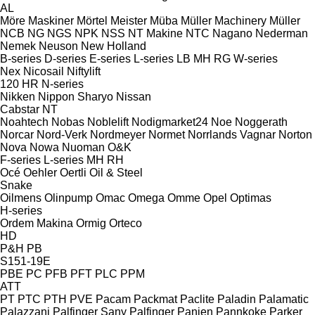
AL
Möre Maskiner
Mörtel Meister
Müba
Müller Machinery
Müller
NCB
NG
NGS
NPK
NSS
NT Makine
NTC
Nagano
Nederman
Nemek
Neuson
New Holland
B-series
D-series
E-series
L-series
LB
MH
RG
W-series
Nex
Nicosail
Niftylift
120
HR
N-series
Nikken
Nippon Sharyo
Nissan
Cabstar
NT
Noahtech
Nobas
Noblelift
Nodigmarket24
Noe
Noggerath
Norcar
Nord-Verk
Nordmeyer
Normet
Norrlands Vagnar
Norton
Nova
Nowa
Nuoman
O&K
F-series
L-series
MH
RH
Océ
Oehler
Oertli
Oil & Steel
Snake
Oilmens
Olinpump
Omac
Omega
Omme
Opel
Optimas
H-series
Ordem Makina
Ormig
Orteco
HD
P&H
PB
S151-19E
PBE
PC
PFB
PFT
PLC
PPM
ATT
PT
PTC
PTH
PVE
Pacam
Packmat
Paclite
Paladin
Palamatic
Palazzani
Palfinger Sany
Palfinger
Panien
Pannkoke
Parker