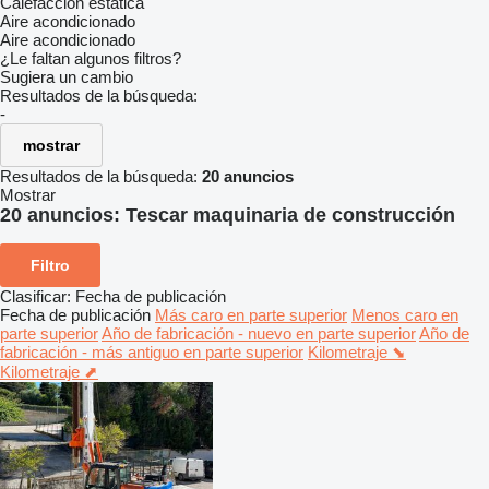
Calefacción estática
Aire acondicionado
Aire acondicionado
¿Le faltan algunos filtros?
Sugiera un cambio
Resultados de la búsqueda:
-
mostrar
Resultados de la búsqueda:
20 anuncios
Mostrar
20 anuncios:
Tescar maquinaria de construcción
Filtro
Clasificar
:
Fecha de publicación
Fecha de publicación
Más caro en parte superior
Menos caro en
parte superior
Año de fabricación - nuevo en parte superior
Año de
fabricación - más antiguo en parte superior
Kilometraje ⬊
Kilometraje ⬈