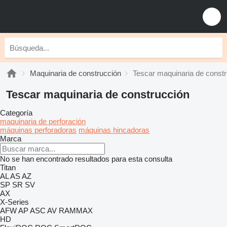
Maquinaria de construcción
Tescar maquinaria de const
Tescar maquinaria de construcción
Categoría
maquinaria de perforación
máquinas perforadoras
máquinas hincadoras
Marca
No se han encontrado resultados para esta consulta
Titan
AL
AS
AZ
SP
SR
SV
AX
X-Series
AFW
AP
ASC
AV
RAMMAX
HD