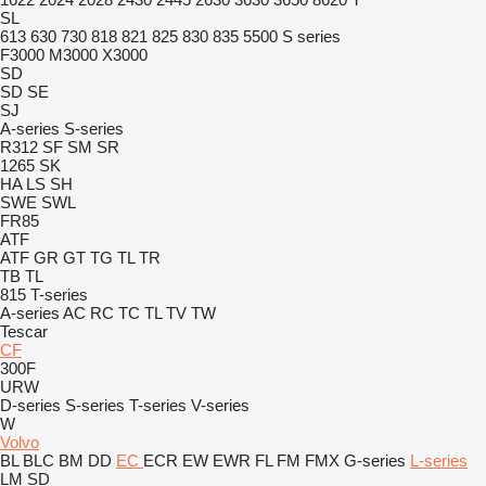
SL
613
630
730
818
821
825
830
835
5500
S series
F3000
M3000
X3000
SD
SD
SE
SJ
A-series
S-series
R312
SF
SM
SR
1265
SK
HA
LS
SH
SWE
SWL
FR85
ATF
ATF
GR
GT
TG
TL
TR
TB
TL
815
T-series
A-series
AC
RC
TC
TL
TV
TW
Tescar
CF
300F
URW
D-series
S-series
T-series
V-series
W
Volvo
BL
BLC
BM
DD
EC
ECR
EW
EWR
FL
FM
FMX
G-series
L-series
LM
SD