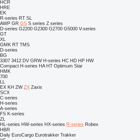
HCR
HRE
EK
R-series
RT
SL
AWP
GR
GS
S series
Z series
D-series
G2200
G2300
G2700
G5000
V-series
GT
XL
GMK
RT
TMS
D-series
BG
3307
3412
DV
GRW
H-series
HC
HD
HP
HW
Compact
H-series
HA
HT
Optimum
Star
HMK
700
LL
EX
KH
ZW
ZX
Zaxis
SCX
C-series
H-series
A-series
FS
K-series
ZL
HL-series
HW-series
HX-series
R-series
Robex
HBR
Daily
EuroCargo
Eurotrakker
Trakker