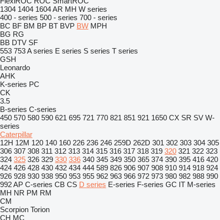
FlexiROC
ROC
SmartROC
1304
1404
1604
AR
MH
W series
400 - series
500 - series
700 - series
BC
BF
BM
BP
BT
BVP
BW
MPH
BG
RG
BB
DTV
SF
553
753
A series
E series
S series
T series
GSH
Leonardo
AHK
K-series
PC
CK
3.5
B-series
C-series
450
570
580
590
621
695
721
770
821
851
921
1650
CX
SR
SV
W-
series
Caterpillar
12H
12M
120
140
160
226
236
246
259D
262D
301
302
303
304
305
306
307
308
311
312
313
314
315
316
317
318
319
320
321
322
323
324
325
326
329
330
336
340
345
349
350
365
374
390
395
416
420
424
426
428
430
432
434
444
589
826
906
907
908
910
914
918
924
926
928
930
938
950
953
955
962
963
966
972
973
980
982
988
990
992
AP
C-series
CB
CS
D series
E-series
F-series
GC
IT
M-series
MH
NR
PM
RM
CM
Scorpion
Torion
CH
MC