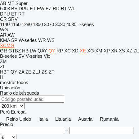
AB
MT
Super
6003
BS
DPU
ET
EW
EZ
RD
RT
WL
DPU
ET
RT
CR
SRV
1140
1160
1280
1390
3070
3080
4080
T-series
WG
AR
AW
KMA
SP
W-series
WR
WS
XCMG
GR
GTBZ
HB
LW
QAY
QY
RP
XC
XD
XE
XG
XM
XP
XR
XS
XZ
ZL
B-series
SV
V-series
Vio
ZM
ZL
HBT
QY
ZA
ZE
ZLJ
ZS
ZT
H
mostrar todos
Ubicación
Radio de búsqueda
Perú
Europa
Reino Unido
Italia
Lituania
Austria
Rumanía
Precio
–