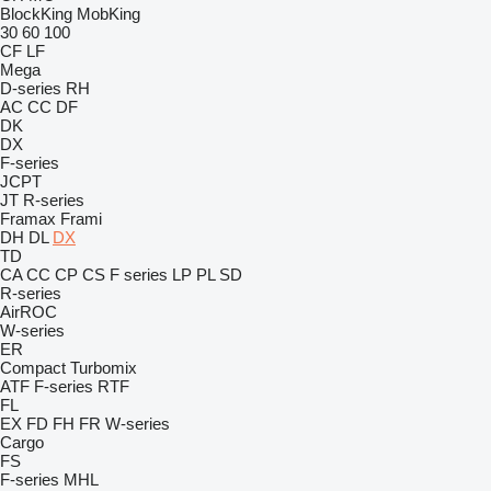
BlockKing
MobKing
30
60
100
CF
LF
Mega
D-series
RH
AC
CC
DF
DK
DX
F-series
JCPT
JT
R-series
Framax
Frami
DH
DL
DX
TD
CA
CC
CP
CS
F series
LP
PL
SD
R-series
AirROC
W-series
ER
Compact
Turbomix
ATF
F-series
RTF
FL
EX
FD
FH
FR
W-series
Cargo
FS
F-series
MHL