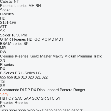
Cabstar
NT
F-series
L-series
MH
RH
Snake
H-series
HD
S151-19E
ATT
SK
Spider 18.90 Pro
GTMR
H-series
HD
IGO
MC
MD
MDT
BSA
M-series
SP
MR
RW
C-series
K-series
Kerax
Master
Maxity
Midlum
Premium
Trafic
XN
R-series
RX
E-Series
ER
L-Series
LG
655
656
816
919
920
921
922
TS
SE
Commando
DI
DP
DX
Dino
Leopard
Pantera
Ranger
Sany
HBT
QY
SAC
SAP
SCC
SR
STC
SY
P-series
R-series
SP
1622
2024
2028
2430
2445
2630
3630
3650
8620 T