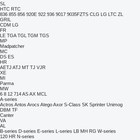
SL
HTC
RTC
836
855
856
920E
922
936
9017
9035FZTS
CLG
LG
LTC
ZL
GRIL
CDM
LG
FR
LE
TGA
TGL
TGM
TGS
MP
Madpatcher
MC
DS
ES
HR
AETJ
ATJ
MT
TJ
VJR
XE
MI
Parma
MW
6
8
12
714
AS
AX
MCL
A-series
Actros
Antos
Arocs
Atego
Axor
S-Class
SK
Sprinter
Unimog
DBM
TF
Canter
VA
AL
B-series
D-series
E-series
L-series
LB
MH
RG
W-series
120
HR
N-series