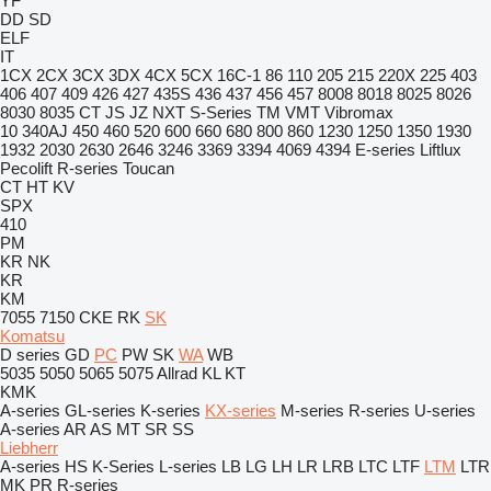
YF
DD
SD
ELF
IT
1CX
2CX
3CX
3DX
4CX
5CX
16C-1
86
110
205
215
220X
225
403
406
407
409
426
427
435S
436
437
456
457
8008
8018
8025
8026
8030
8035
CT
JS
JZ
NXT
S-Series
TM
VMT
Vibromax
10
340AJ
450
460
520
600
660
680
800
860
1230
1250
1350
1930
1932
2030
2630
2646
3246
3369
3394
4069
4394
E-series
Liftlux
Pecolift
R-series
Toucan
CT
HT
KV
SPX
410
PM
KR
NK
KR
KM
7055
7150
CKE
RK
SK
Komatsu
D series
GD
PC
PW
SK
WA
WB
5035
5050
5065
5075
Allrad
KL
KT
KMK
A-series
GL-series
K-series
KX-series
M-series
R-series
U-series
A-series
AR
AS
MT
SR
SS
Liebherr
A-series
HS
K-Series
L-series
LB
LG
LH
LR
LRB
LTC
LTF
LTM
LTR
MK
PR
R-series