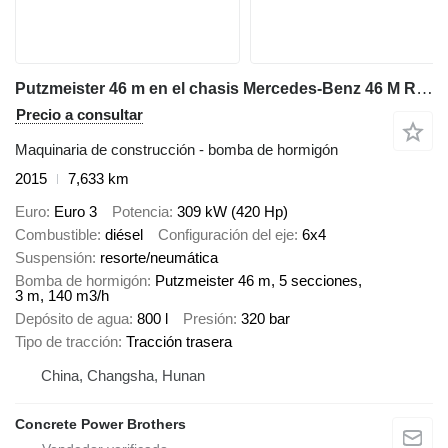
Putzmeister 46 m en el chasis Mercedes-Benz 46 M Rare Find Original German Engineered
Precio a consultar
Maquinaria de construcción - bomba de hormigón
2015
7,633 km
Euro
Euro 3
Potencia
309 kW (420 Hp)
Combustible
diésel
Configuración del eje
6x4
Suspensión
resorte/neumática
Bomba de hormigón
Putzmeister 46 m, 5 secciones,
3 m, 140 m3/h
Depósito de agua
800 l
Presión
320 bar
Tipo de tracción
Tracción trasera
China, Changsha, Hunan
Concrete Power Brothers