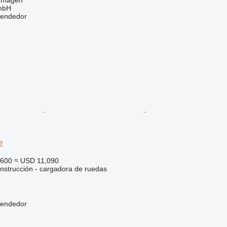
ormagen
mbH
vendedor
e
,600
≈ USD 11,090
nstrucción - cargadora de ruedas
vendedor