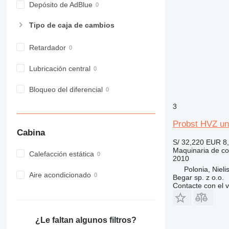
Depósito de AdBlue
963
966
Tipo de caja de cambios
972
Retardador
973
980
Lubricación central
982
988
Bloqueo del diferencial
990
3
992
AP
Probst HVZ un
Cabina
C-series
S/ 32,220
EUR 8
CB
Maquinaria de co
Calefacción estática
2010
CS
Polonia, Nieli
D series
Aire acondicionado
Begar sp. z o.o.
E-series
Contacte con el 
F-series
GC
¿Le faltan algunos filtros?
IT