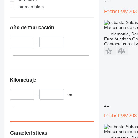
21
326
NXT
intercambio
329
S-Series
Probst VM203
330
TM
Subas
336
VMT
Maquinaria de co
Año de fabricación
340
Vibromax
Alemania, D
345
Euro Auctions G
–
Contacte con el 
349
350
365
374
390
Kilometraje
395
416
–
km
420
21
424
426
Probst VM203
428
Subas
430
Maquinaria de co
Características
432