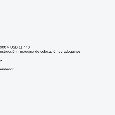
i
,900
≈ USD 11,440
nstrucción - máquina de colocación de adoquines
sz
vendedor