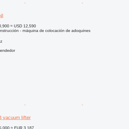
NI
0,900
≈ USD 12,590
nstrucción - máquina de colocación de adoquines
sz
vendedor
 vacuum lifter
5,000
≈ EUR 3,187