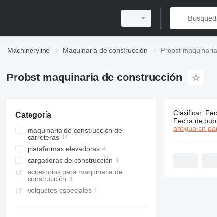
Machineryline
Maquinaria de construcción
Probst maquinaria
Probst maquinaria de construcción
Clasificar
:
Fec
Categoría
19 anuncio
Fecha de publ
antiguo en par
maquinaria de construcción de
carreteras
plataformas elevadoras
máquinas de colocación de
adoquines
cargadoras de construcción
elevadores por vacío
extendedoras de hormigón
accesorios para maquinaria de
cargadoras de ruedas
construcción
volquetes especiales