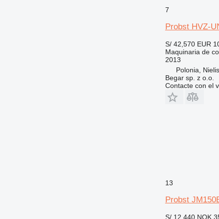
7
Probst HVZ-U
S/ 42,570
EUR 1
Maquinaria de co
2013
Polonia, Nieli
Begar sp. z o.o.
Contacte con el 
13
Probst JM150B
S/ 12,440
NOK 3