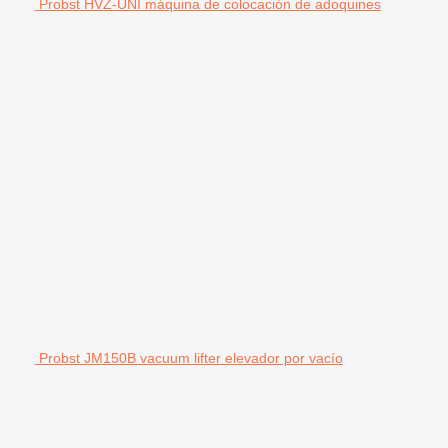
Probst HVZ-UNI máquina de colocación de adoquines
Probst JM150B vacuum lifter elevador por vacío