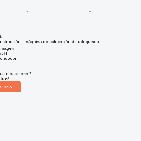
ta
nstrucción - máquina de colocación de adoquines
ormagen
mbH
vendedor
s o maquinaria?
tros!
nuncio