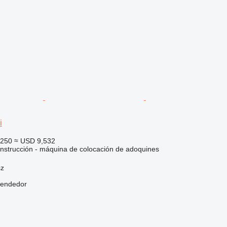
i
,250
≈ USD 9,532
nstrucción - máquina de colocación de adoquines
sz
vendedor