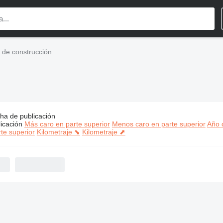
 de construcción
ha de publicación
s:
Probst maquinaria de construcción
icación
Más caro en parte superior
Menos caro en parte superior
Año d
te superior
Kilometraje ⬊
Kilometraje ⬈