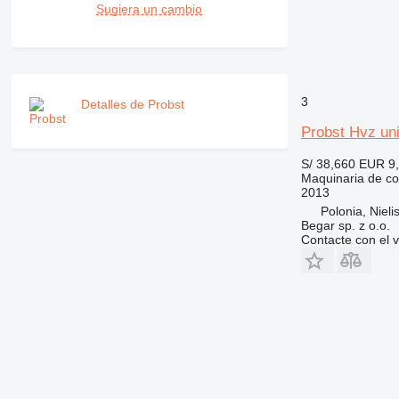
M-series
Sugiera un cambio
MH
NR
PM
RM
3
Detalles de Probst
Probst Hvz un
S/ 38,660
EUR 9
Maquinaria de co
2013
Polonia, Nieli
Begar sp. z o.o.
Contacte con el 