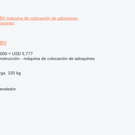
oquines
-BV
,000
≈ USD 5,777
nstrucción - máquina de colocación de adoquines
rga
150 kg
vendedor