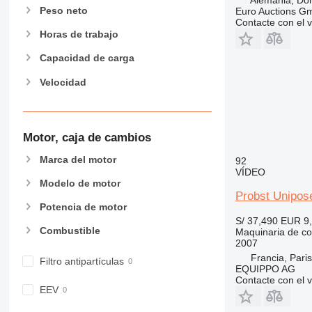
Alemania, D
434
Peso neto
Euro Auctions G
Contacte con el 
444
Horas de trabajo
589
Capacidad de carga
826
906
Velocidad
907
908
910
Motor, caja de cambios
914
Marca del motor
918
92
VÍDEO
924
Modelo de motor
926
Probst Unipos
Potencia de motor
928
S/ 37,490
EUR 9
930
Combustible
Maquinaria de co
2007
938
Francia, Paris
950
Filtro antipartículas
EQUIPPO AG
953
Contacte con el 
EEV
955
962