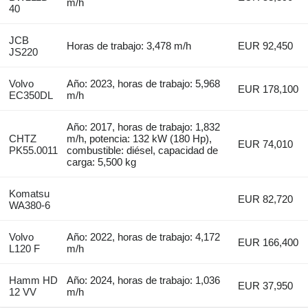
m/h
40
JCB
Horas de trabajo: 3,478 m/h
EUR 92,450
JS220
Volvo
Año: 2023, horas de trabajo: 5,968
EUR 178,100
EC350DL
m/h
Año: 2017, horas de trabajo: 1,832
CHTZ
m/h, potencia: 132 kW (180 Hp),
EUR 74,010
PK55.0011
combustible: diésel, capacidad de
carga: 5,500 kg
Komatsu
EUR 82,720
WA380-6
Volvo
Año: 2022, horas de trabajo: 4,172
EUR 166,400
L120 F
m/h
Hamm HD
Año: 2024, horas de trabajo: 1,036
EUR 37,950
12 VV
m/h